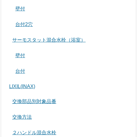
壁付
台付2穴
サーモスタット混合水栓（浴室）
壁付
台付
LIXIL(INAX)
交換部品別対象品番
交換方法
２ハンドル混合水栓