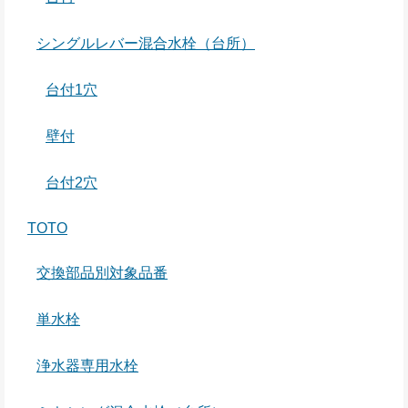
シングルレバー混合水栓（台所）
台付1穴
壁付
台付2穴
TOTO
交換部品別対象品番
単水栓
浄水器専用水栓