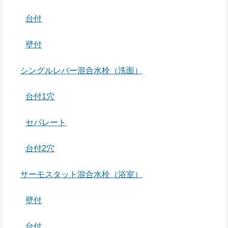
台付
壁付
シングルレバー混合水栓（洗面）
台付1穴
セパレート
台付2穴
サーモスタット混合水栓（浴室）
壁付
台付