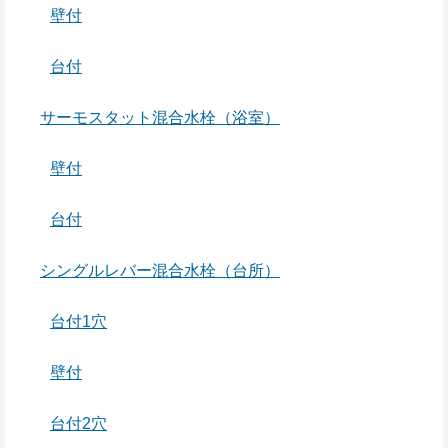
壁付
台付
サーモスタット混合水栓（浴室）
壁付
台付
シングルレバー混合水栓（台所）
台付1穴
壁付
台付2穴