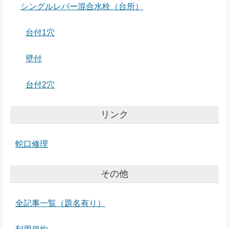
シングルレバー混合水栓（台所）
台付1穴
壁付
台付2穴
リンク
蛇口修理
その他
全記事一覧（題名有り）