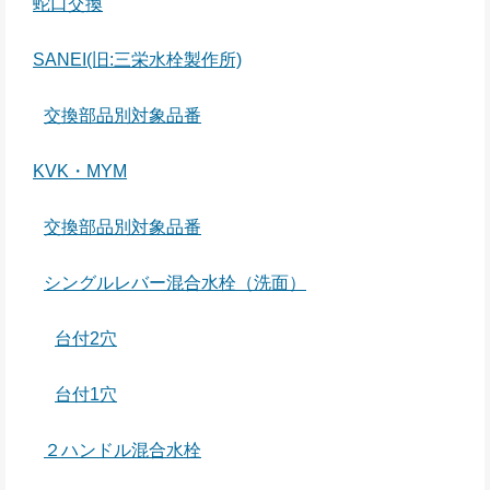
蛇口交換
SANEI(旧:三栄水栓製作所)
交換部品別対象品番
KVK・MYM
交換部品別対象品番
シングルレバー混合水栓（洗面）
台付2穴
台付1穴
２ハンドル混合水栓