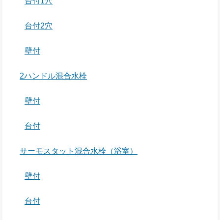
台付1穴
台付2穴
壁付
2ハンドル混合水栓
壁付
台付
サーモスタット混合水栓（浴室）
壁付
台付