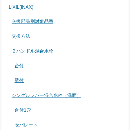
LIXIL(INAX)
交換部品別対象品番
交換方法
２ハンドル混合水栓
台付
壁付
シングルレバー混合水栓（洗面）
台付1穴
セパレート