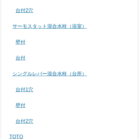
台付2穴
サーモスタット混合水栓（浴室）
壁付
台付
シングルレバー混合水栓（台所）
台付1穴
壁付
台付2穴
TOTO