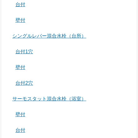
台付
壁付
シングルレバー混合水栓（台所）
台付1穴
壁付
台付2穴
サーモスタット混合水栓（浴室）
壁付
台付