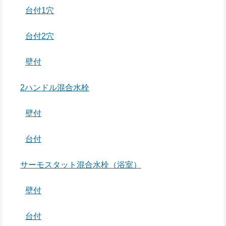
台付1穴
台付2穴
壁付
2ハンドル混合水栓
壁付
台付
サーモスタット混合水栓（浴室）
壁付
台付