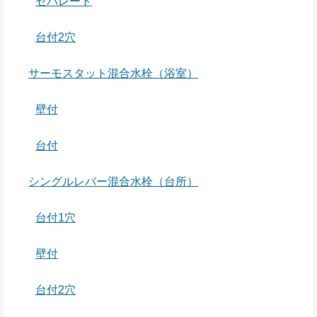
セパレート
台付2穴
サーモスタット混合水栓（浴室）
壁付
台付
シングルレバー混合水栓（台所）
台付1穴
壁付
台付2穴