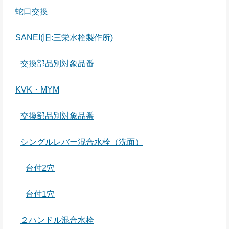
蛇口交換
SANEI(旧:三栄水栓製作所)
交換部品別対象品番
KVK・MYM
交換部品別対象品番
シングルレバー混合水栓（洗面）
台付2穴
台付1穴
２ハンドル混合水栓