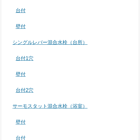
台付
壁付
シングルレバー混合水栓（台所）
台付1穴
壁付
台付2穴
サーモスタット混合水栓（浴室）
壁付
台付