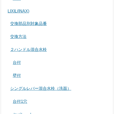
LIXIL(INAX)
交換部品別対象品番
交換方法
２ハンドル混合水栓
台付
壁付
シングルレバー混合水栓（洗面）
台付1穴