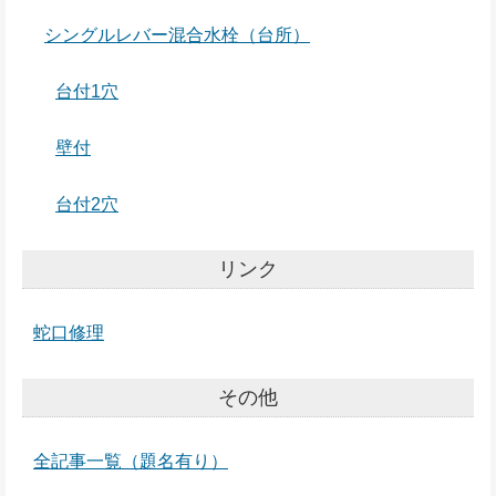
シングルレバー混合水栓（台所）
台付1穴
壁付
台付2穴
リンク
蛇口修理
その他
全記事一覧（題名有り）