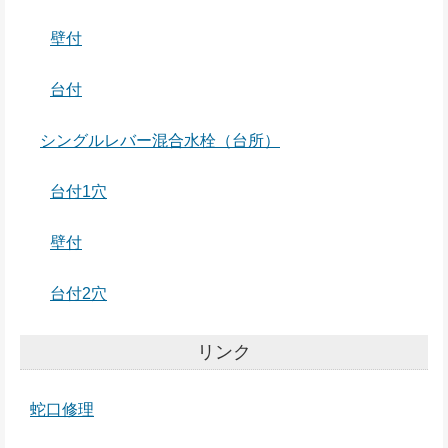
壁付
台付
シングルレバー混合水栓（台所）
台付1穴
壁付
台付2穴
リンク
蛇口修理