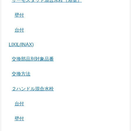
サーモスタット混合水栓（浴室）
壁付
台付
LIXIL(INAX)
交換部品別対象品番
交換方法
２ハンドル混合水栓
台付
壁付