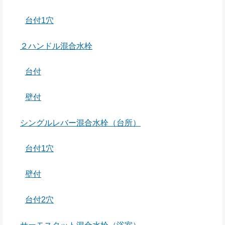
台付1穴
２ハンドル混合水栓
台付
壁付
シングルレバー混合水栓（台所）
台付1穴
壁付
台付2穴