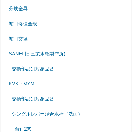
分岐金具
蛇口修理全般
蛇口交換
SANEI(旧:三栄水栓製作所)
交換部品別対象品番
KVK・MYM
交換部品別対象品番
シングルレバー混合水栓（洗面）
台付2穴