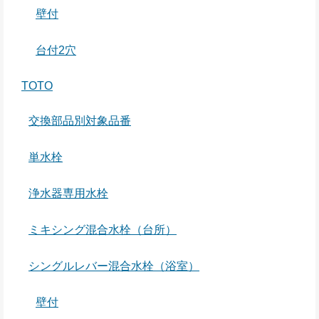
壁付
台付2穴
TOTO
交換部品別対象品番
単水栓
浄水器専用水栓
ミキシング混合水栓（台所）
シングルレバー混合水栓（浴室）
壁付