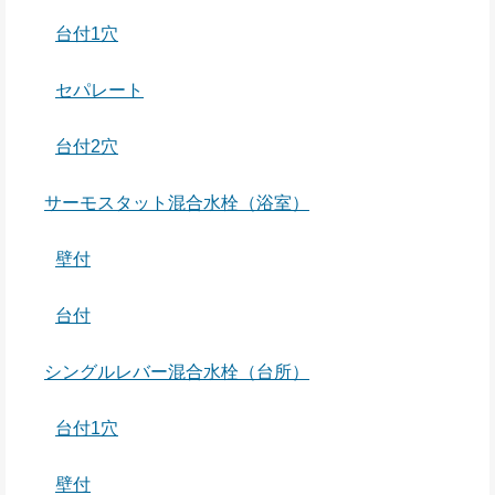
台付1穴
セパレート
台付2穴
サーモスタット混合水栓（浴室）
壁付
台付
シングルレバー混合水栓（台所）
台付1穴
壁付