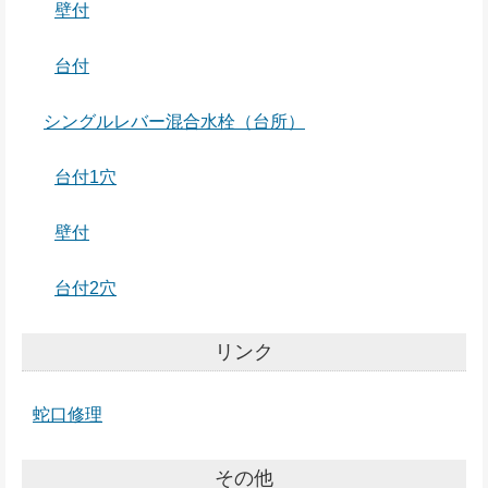
壁付
台付
シングルレバー混合水栓（台所）
台付1穴
壁付
台付2穴
リンク
蛇口修理
その他