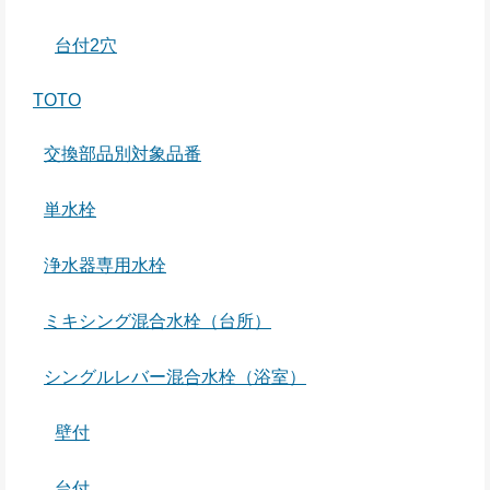
台付2穴
TOTO
交換部品別対象品番
単水栓
浄水器専用水栓
ミキシング混合水栓（台所）
シングルレバー混合水栓（浴室）
壁付
台付