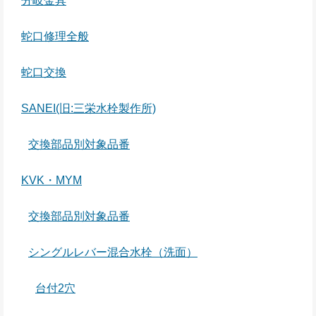
分岐金具
蛇口修理全般
蛇口交換
SANEI(旧:三栄水栓製作所)
交換部品別対象品番
KVK・MYM
交換部品別対象品番
シングルレバー混合水栓（洗面）
台付2穴