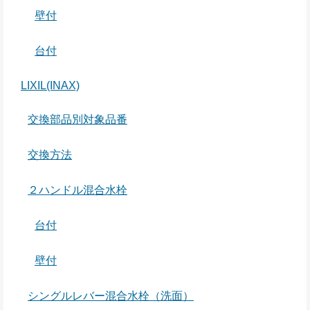
壁付
台付
LIXIL(INAX)
交換部品別対象品番
交換方法
２ハンドル混合水栓
台付
壁付
シングルレバー混合水栓（洗面）