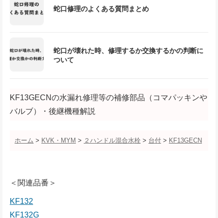
蛇口修理のよくある質問まとめ
蛇口が壊れた時、修理するか交換するかの判断に
ついて
KF13GECNの水漏れ修理等の補修部品（コマパッキンや
バルブ）・後継機種解説
ホーム
>
KVK・MYM
>
２ハンドル混合水栓
>
台付
>
KF13GECN
＜関連品番＞
KF132
KF132G