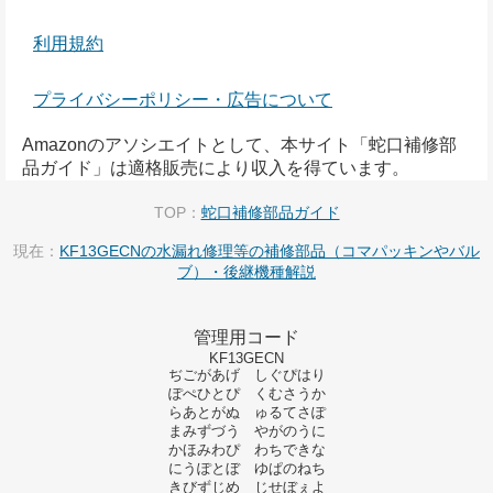
利用規約
プライバシーポリシー・広告について
Amazonのアソシエイトとして、本サイト「蛇口補修部
品ガイド」は適格販売により収入を得ています。
TOP：
蛇口補修部品ガイド
現在：
KF13GECNの水漏れ修理等の補修部品（コマパッキンやバル
ブ）・後継機種解説
管理用コード
KF13GECN
ぢごがあげ しぐぴはり
ぽぺひとぴ くむさうか
らあとがぬ ゅるてさぽ
まみずづう やがのうに
かほみわぴ わちできな
にうぽとぼ ゆぱのねち
きびずじめ じせぼぇよ