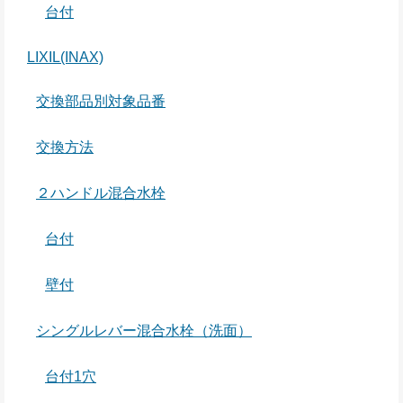
台付
LIXIL(INAX)
交換部品別対象品番
交換方法
２ハンドル混合水栓
台付
壁付
シングルレバー混合水栓（洗面）
台付1穴