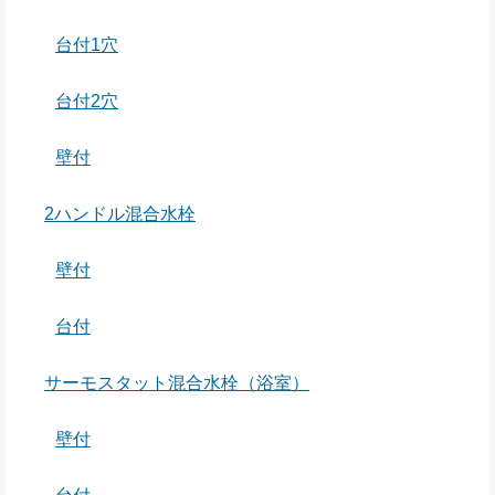
台付1穴
台付2穴
壁付
2ハンドル混合水栓
壁付
台付
サーモスタット混合水栓（浴室）
壁付