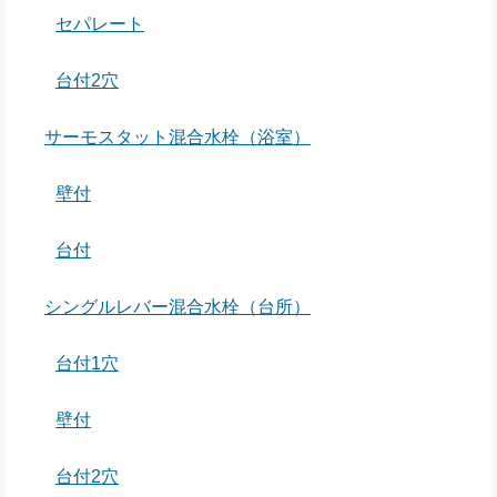
セパレート
台付2穴
サーモスタット混合水栓（浴室）
壁付
台付
シングルレバー混合水栓（台所）
台付1穴
壁付
台付2穴