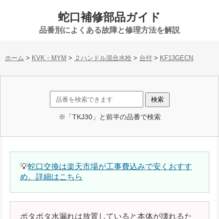
蛇口補修部品ガイド
品番別によくある故障と修理方法を解説
ホーム
>
KVK・MYM
>
２ハンドル混合水栓
>
台付
>
KF13GECN
※「TKJ30」と前半の品番で検索
💡
蛇口交換は楽天市場が工事費込みで安くおすす
め。詳細はこちら
ポタポタ水漏れは放置していると本体が壊れるた