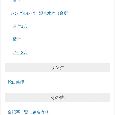
台付
シングルレバー混合水栓（台所）
台付1穴
壁付
台付2穴
リンク
蛇口修理
その他
全記事一覧（題名有り）