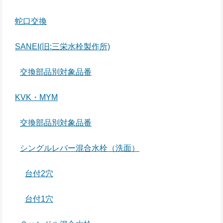
蛇口交換
SANEI(旧:三栄水栓製作所)
交換部品別対象品番
KVK・MYM
交換部品別対象品番
シングルレバー混合水栓（洗面）
台付2穴
台付1穴