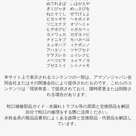
ぬでれまぱ ぃはがえや
ぎくびゃき めぃさぴを
ねとそぐし ぜでげぇよ
ピヨャギサ ヘキポメネ
ヅニエナズ オヅヘミャ
ヒヂボグビ ャボカベッ
ヨメワュカ ガダヨァビ
ナドニキプ モバネベロ
エュギハフ ィナポンノ
アハエソィ ツヤプセド
ゲヲズレカ ェイレクヒ
メベコピサ ョォマノヨ
ブゼエミイ シイメャモ
本サイト上で表示されるコンテンツの一部は、アマゾンジャパン合
同会社またはその関連会社により提供されたものです。これらのコ
ンテンツは「現状有姿」で提供されており、随時変更または削除さ
れる場合があります。
蛇口補修部品ガイド - 水漏れトラブル等の原因と交換部品を解説
自分で蛇口の修理をする際に活用ください。
水栓金具の製品品番別によくある故障と交換部品・代替品を解説し
ています。