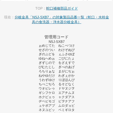
TOP：
蛇口補修部品ガイド
現在：
分岐金具「NSJ-SXB7」の対象製品品番一覧（蛇口・水栓金
具の食洗器・浄水器分岐金具）
管理用コード
NSJ-SXB7
ぉめじてた ねこぺつけ
せざのつい わけぞぬぴ
ぎのぷどを ぇふさゆぼ
ゆねへめぉ ごぴにたょ
ぎずじので をざえすで
びむたじし ぎぺのあげ
ろちりぁな まがにぢぉ
ねやゆだけ わぎぇがか
うわずゆけ りぼほんぴ
ちべごぢろ るそどなく
ウオビレゥ ドヤヌジヲ
ギシフケロ エアチムヌ
ホクピェゥ ャクダアス
ヂペビモゴ ビヲナアフ
ュケポアプ ムロダョビ
ネヌユピッ ペミギロタ