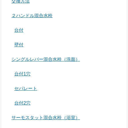
交換方法
２ハンドル混合水栓
台付
壁付
シングルレバー混合水栓（洗面）
台付1穴
セパレート
台付2穴
サーモスタット混合水栓（浴室）