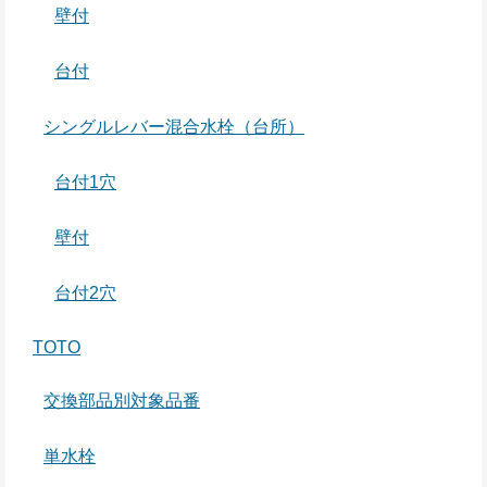
壁付
台付
シングルレバー混合水栓（台所）
台付1穴
壁付
台付2穴
TOTO
交換部品別対象品番
単水栓