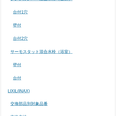
台付1穴
壁付
台付2穴
サーモスタット混合水栓（浴室）
壁付
台付
LIXIL(INAX)
交換部品別対象品番