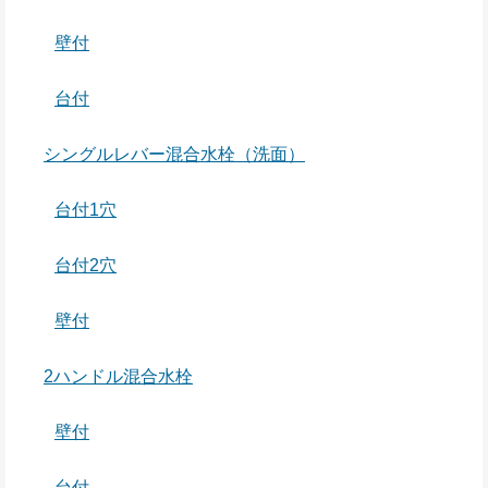
壁付
台付
シングルレバー混合水栓（洗面）
台付1穴
台付2穴
壁付
2ハンドル混合水栓
壁付
台付