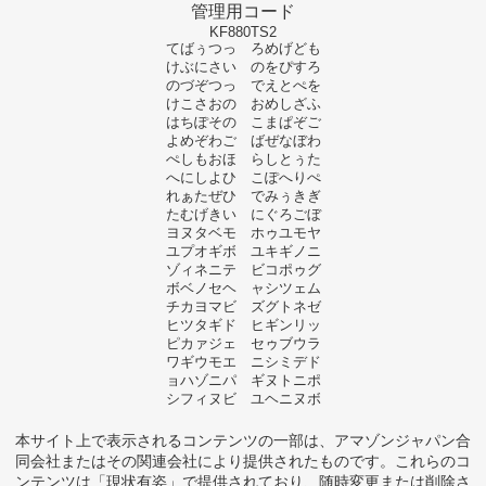
管理用コード
KF880TS2
てばぅつっ ろめげども
けぶにさい のをぴすろ
のづぞつっ でえとぺを
けこさおの おめしざふ
はちぽその こまぱぞご
よめぞわご ばぜなぼわ
ぺしもおほ らしとぅた
へにしよひ こぽへりぺ
れぁたぜひ でみぅきぎ
たむげきい にぐろごぼ
ヨヌタベモ ホゥユモヤ
ユプオギボ ユキギノニ
ゾィネニテ ビコポゥグ
ボベノセヘ ャシツェム
チカヨマビ ズグトネゼ
ヒツタギド ヒギンリッ
ピカァジェ セゥブウラ
ワギウモエ ニシミデド
ョハゾニパ ギヌトニポ
シフィヌビ ユヘニヌボ
本サイト上で表示されるコンテンツの一部は、アマゾンジャパン合
同会社またはその関連会社により提供されたものです。これらのコ
ンテンツは「現状有姿」で提供されており、随時変更または削除さ