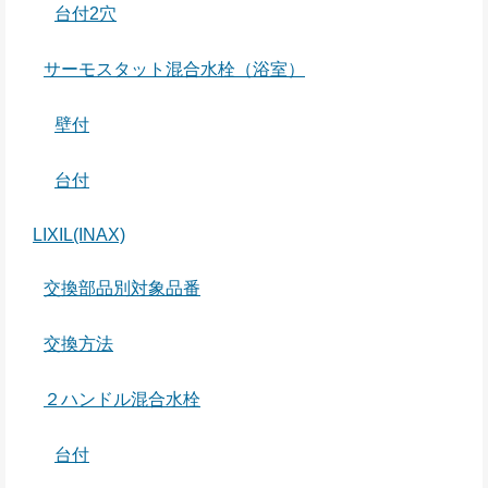
台付2穴
サーモスタット混合水栓（浴室）
壁付
台付
LIXIL(INAX)
交換部品別対象品番
交換方法
２ハンドル混合水栓
台付