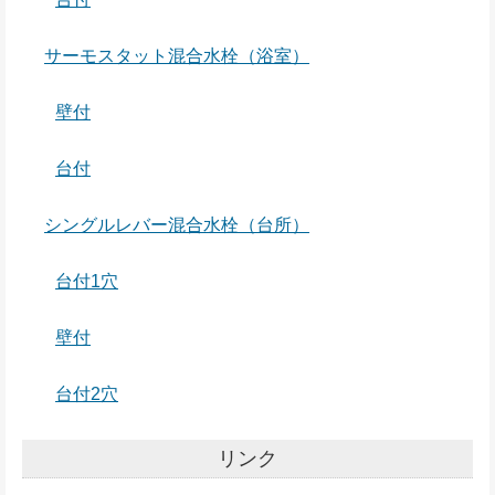
サーモスタット混合水栓（浴室）
壁付
台付
シングルレバー混合水栓（台所）
台付1穴
壁付
台付2穴
リンク