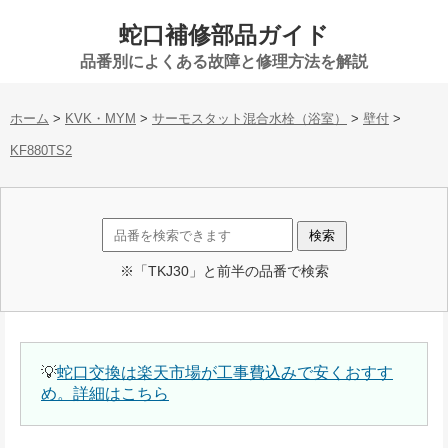
蛇口補修部品ガイド
品番別によくある故障と修理方法を解説
ホーム
>
KVK・MYM
>
サーモスタット混合水栓（浴室）
>
壁付
>
KF880TS2
※「TKJ30」と前半の品番で検索
💡
蛇口交換は楽天市場が工事費込みで安くおすす
め。詳細はこちら