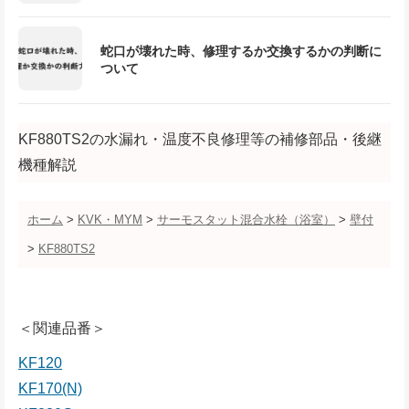
蛇口が壊れた時、修理するか交換するかの判断に
ついて
KF880TS2の水漏れ・温度不良修理等の補修部品・後継
機種解説
ホーム
>
KVK・MYM
>
サーモスタット混合水栓（浴室）
>
壁付
>
KF880TS2
＜関連品番＞
KF120
KF170(N)