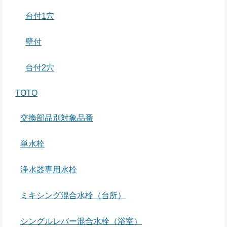
台付1穴
壁付
台付2穴
TOTO
交換部品別対象品番
単水栓
浄水器専用水栓
ミキシング混合水栓（台所）
シングルレバー混合水栓（浴室）