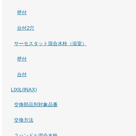
壁付
台付2穴
サーモスタット混合水栓（浴室）
壁付
台付
LIXIL(INAX)
交換部品別対象品番
交換方法
２ハンドル混合水栓