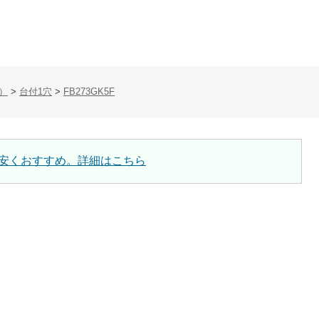
）
>
台付1穴
>
FB273GK5F
安くおすすめ。詳細はこちら