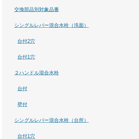
交換部品別対象品番
シングルレバー混合水栓（洗面）
台付2穴
台付1穴
２ハンドル混合水栓
台付
壁付
シングルレバー混合水栓（台所）
台付1穴