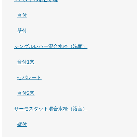
台付
壁付
シングルレバー混合水栓（洗面）
台付1穴
セパレート
台付2穴
サーモスタット混合水栓（浴室）
壁付