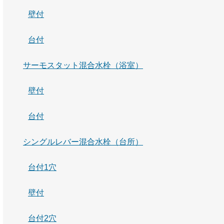
壁付
台付
サーモスタット混合水栓（浴室）
壁付
台付
シングルレバー混合水栓（台所）
台付1穴
壁付
台付2穴