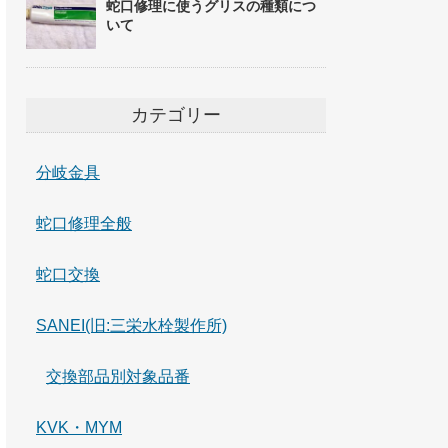
蛇口修理に使うグリスの種類につ
いて
カテゴリー
分岐金具
蛇口修理全般
蛇口交換
SANEI(旧:三栄水栓製作所)
交換部品別対象品番
KVK・MYM