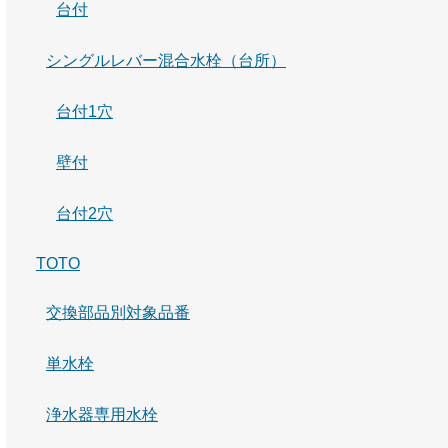
台付
シングルレバー混合水栓（台所）
台付1穴
壁付
台付2穴
TOTO
交換部品別対象品番
単水栓
浄水器専用水栓