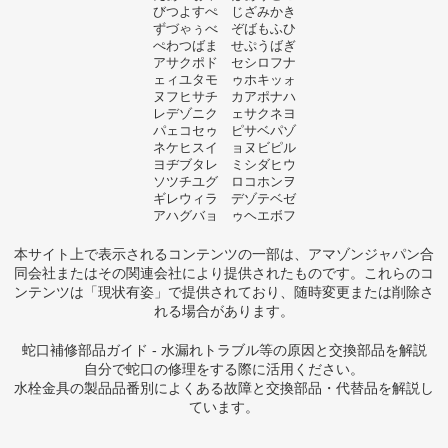
びつよすぺ じざみかき
ずづゃぅべ ぞばもふひ
ぺわつばま せぷうばぎ
アサクポド セシロフナ
ェィユタモ ゥホキッォ
ヌフヒサチ カアポナハ
レデゾニク ェサクネヨ
パェコセゥ ピサベパゾ
ネケヒスイ ョヌビピル
ヨヂブタレ ミシダヒウ
ソツチユグ ロコホンヲ
ギレウィラ デゾテベゼ
アハグバョ ゥヘエボフ
本サイト上で表示されるコンテンツの一部は、アマゾンジャパン合
同会社またはその関連会社により提供されたものです。これらのコ
ンテンツは「現状有姿」で提供されており、随時変更または削除さ
れる場合があります。
蛇口補修部品ガイド - 水漏れトラブル等の原因と交換部品を解説
自分で蛇口の修理をする際に活用ください。
水栓金具の製品品番別によくある故障と交換部品・代替品を解説し
ています。