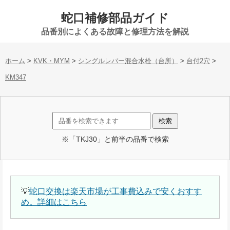
蛇口補修部品ガイド
品番別によくある故障と修理方法を解説
ホーム
>
KVK・MYM
>
シングルレバー混合水栓（台所）
>
台付2穴
>
KM347
※「TKJ30」と前半の品番で検索
💡
蛇口交換は楽天市場が工事費込みで安くおすす
め。詳細はこちら