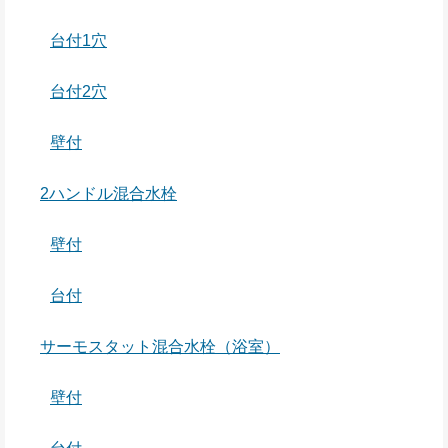
台付1穴
台付2穴
壁付
2ハンドル混合水栓
壁付
台付
サーモスタット混合水栓（浴室）
壁付