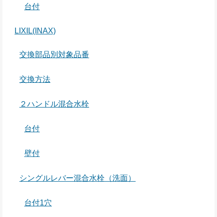
台付
LIXIL(INAX)
交換部品別対象品番
交換方法
２ハンドル混合水栓
台付
壁付
シングルレバー混合水栓（洗面）
台付1穴