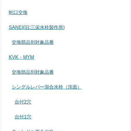
蛇口交換
SANEI(旧:三栄水栓製作所)
交換部品別対象品番
KVK・MYM
交換部品別対象品番
シングルレバー混合水栓（洗面）
台付2穴
台付1穴