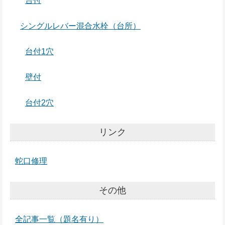
台付
シングルレバー混合水栓（台所）
台付1穴
壁付
台付2穴
リンク
蛇口修理
その他
全記事一覧（題名有り）