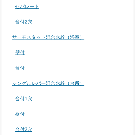
セパレート
台付2穴
サーモスタット混合水栓（浴室）
壁付
台付
シングルレバー混合水栓（台所）
台付1穴
壁付
台付2穴