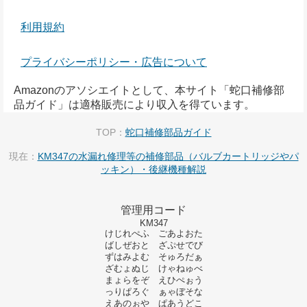
利用規約
プライバシーポリシー・広告について
Amazonのアソシエイトとして、本サイト「蛇口補修部
品ガイド」は適格販売により収入を得ています。
TOP：
蛇口補修部品ガイド
現在：
KM347の水漏れ修理等の補修部品（バルブカートリッジやパ
ッキン）・後継機種解説
管理用コード
KM347
けじれぺふ ごあよおた
ばしぜおと ざぷせでび
ずはみよむ そゅろだぁ
ざむょぬじ けゃねゅべ
まょらをぞ えひぺぉう
っりぱろぐ ぁゃぼそな
えあのぉや ぱあうどこ