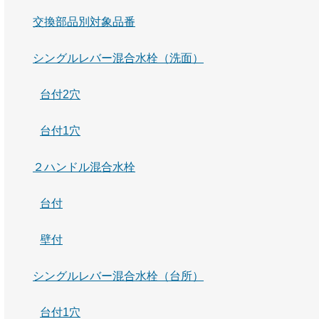
交換部品別対象品番
シングルレバー混合水栓（洗面）
台付2穴
台付1穴
２ハンドル混合水栓
台付
壁付
シングルレバー混合水栓（台所）
台付1穴