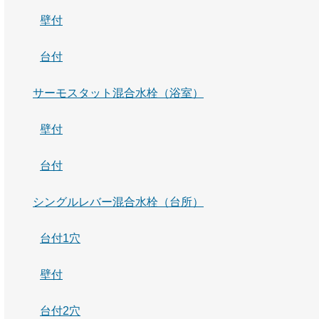
壁付
台付
サーモスタット混合水栓（浴室）
壁付
台付
シングルレバー混合水栓（台所）
台付1穴
壁付
台付2穴