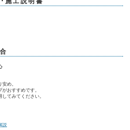
扱･施工説明書
合
心
り安め。
プがおすすめです。
用してみてください。
解説