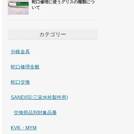
蛇口修理に使うグリスの種類につ
いて
カテゴリー
分岐金具
蛇口修理全般
蛇口交換
SANEI(旧:三栄水栓製作所)
交換部品別対象品番
KVK・MYM