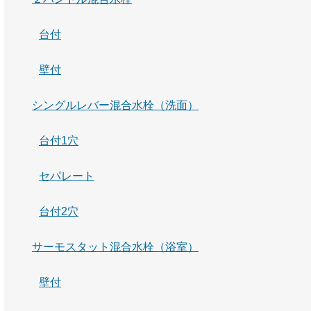
台付
壁付
シングルレバー混合水栓（洗面）
台付1穴
セパレート
台付2穴
サーモスタット混合水栓（浴室）
壁付