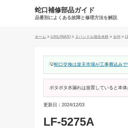
蛇口補修部品ガイド
品番別によくある故障と修理方法を解説
ホーム
>
LIXIL(INAX)
>
２ハンドル混合水栓
>
台付
>
L
💡
蛇口交換は楽天市場が工事費込みで
ポタポタ水漏れは放置していると本体
更新日：2024/12/03
LF-5275A