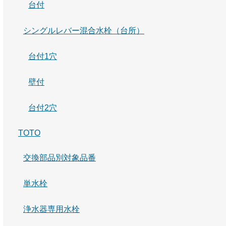
台付
シングルレバー混合水栓（台所）
台付1穴
壁付
台付2穴
TOTO
交換部品別対象品番
単水栓
浄水器専用水栓