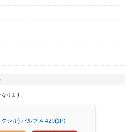
）
換となります。
(リクシル) バルブ A-420(1P)