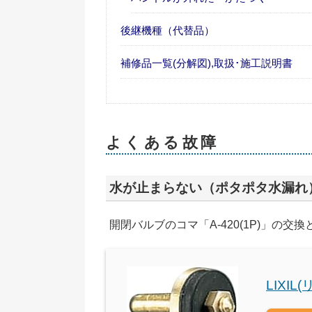
後継機種（代替品）
補修品一覧(分解図),取扱･施工説明書
よくある故障
水が止まらない（ポタポタ水漏れ
開閉バルブのコマ「A-420(1P)」の交
LIXIL