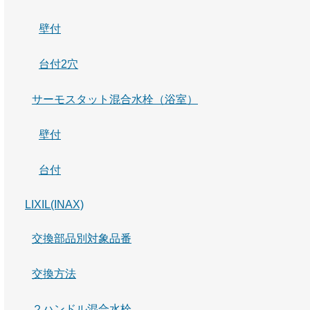
壁付
台付2穴
サーモスタット混合水栓（浴室）
壁付
台付
LIXIL(INAX)
交換部品別対象品番
交換方法
２ハンドル混合水栓