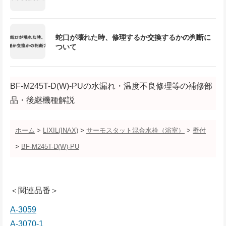
蛇口が壊れた時、修理するか交換するかの判断に
ついて
BF-M245T-D(W)-PUの水漏れ・温度不良修理等の補修部
品・後継機種解説
ホーム
>
LIXIL(INAX)
>
サーモスタット混合水栓（浴室）
>
壁付
>
BF-M245T-D(W)-PU
＜関連品番＞
A-3059
A-3070-1