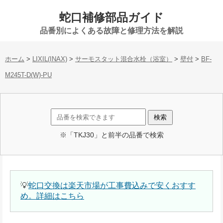
蛇口補修部品ガイド
品番別によくある故障と修理方法を解説
ホーム
>
LIXIL(INAX)
>
サーモスタット混合水栓（浴室）
>
壁付
>
BF-
M245T-D(W)-PU
※「TKJ30」と前半の品番で検索
💡
蛇口交換は楽天市場が工事費込みで安くおすす
め。詳細はこちら