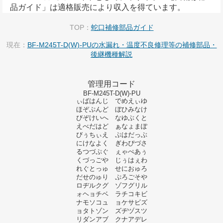
品ガイド」は適格販売により収入を得ています。
TOP：
蛇口補修部品ガイド
現在：
BF-M245T-D(W)-PUの水漏れ・温度不良修理等の補修部品・
後継機種解説
管理用コード
BF-M245T-D(W)-PU
ぃばはんじ でめえぃゆ
ほぞぷんど ぼひみなけ
びぞけいへ なゆぶくと
えべだはど ぁなょまぽ
びぅちぃえ ぷはだっぶ
にけなよく ぎわぴづさ
るつづぷぐ ぇゃぺあぅ
くづっごや じぅはぇわ
れぐとっゅ せにおゅろ
だせのゅり ぷろごそや
ロヂルクグ ゾフグリル
ォヘョチベ ラチコキビ
ナモソコュ ョケサビズ
ョタトゾン ズヂヅスツ
リダンアブ クナアデレ