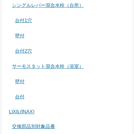
シングルレバー混合水栓（台所）
台付1穴
壁付
台付2穴
サーモスタット混合水栓（浴室）
壁付
台付
LIXIL(INAX)
交換部品別対象品番