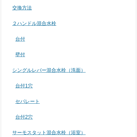
交換方法
２ハンドル混合水栓
台付
壁付
シングルレバー混合水栓（洗面）
台付1穴
セパレート
台付2穴
サーモスタット混合水栓（浴室）