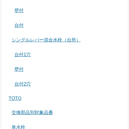
壁付
台付
シングルレバー混合水栓（台所）
台付1穴
壁付
台付2穴
TOTO
交換部品別対象品番
単水栓