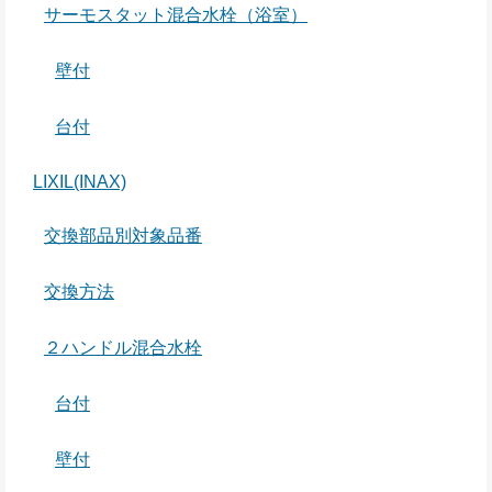
サーモスタット混合水栓（浴室）
壁付
台付
LIXIL(INAX)
交換部品別対象品番
交換方法
２ハンドル混合水栓
台付
壁付