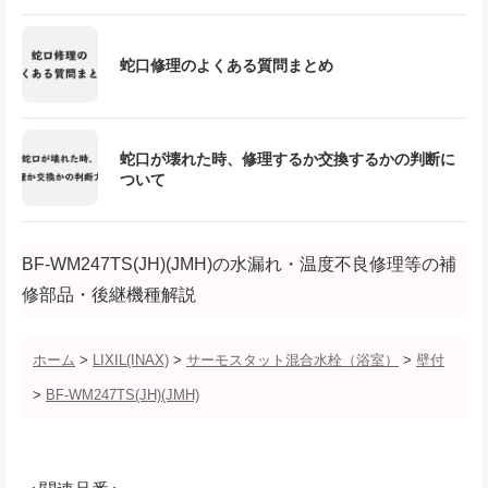
蛇口修理のよくある質問まとめ
蛇口が壊れた時、修理するか交換するかの判断に
ついて
BF-WM247TS(JH)(JMH)の水漏れ・温度不良修理等の補
修部品・後継機種解説
ホーム
>
LIXIL(INAX)
>
サーモスタット混合水栓（浴室）
>
壁付
>
BF-WM247TS(JH)(JMH)