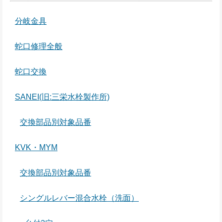
分岐金具
蛇口修理全般
蛇口交換
SANEI(旧:三栄水栓製作所)
交換部品別対象品番
KVK・MYM
交換部品別対象品番
シングルレバー混合水栓（洗面）