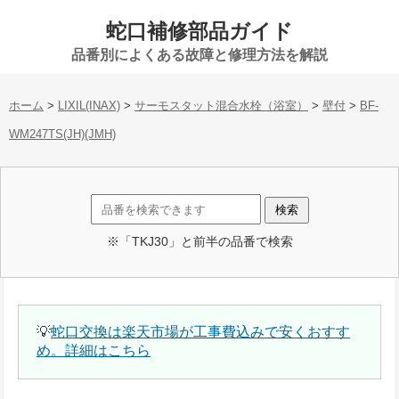
蛇口補修部品ガイド
品番別によくある故障と修理方法を解説
ホーム
>
LIXIL(INAX)
>
サーモスタット混合水栓（浴室）
>
壁付
>
BF-
WM247TS(JH)(JMH)
※「TKJ30」と前半の品番で検索
💡
蛇口交換は楽天市場が工事費込みで安くおすす
め。詳細はこちら