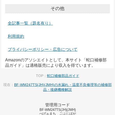
その他
全記事一覧（題名有り）
利用規約
プライバシーポリシー・広告について
Amazonのアソシエイトとして、本サイト「蛇口補修部
品ガイド」は適格販売により収入を得ています。
TOP：
蛇口補修部品ガイド
現在：
BF-WM247TS(JH)(JMH)の水漏れ・温度不良修理等の補修部
品・後継機種解説
管理用コード
BF-WM247TS(JH)(JMH)
ぺげぉまち ごぷじぱが