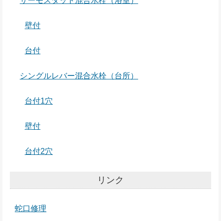
サーモスタット混合水栓（浴室）
壁付
台付
シングルレバー混合水栓（台所）
台付1穴
壁付
台付2穴
リンク
蛇口修理