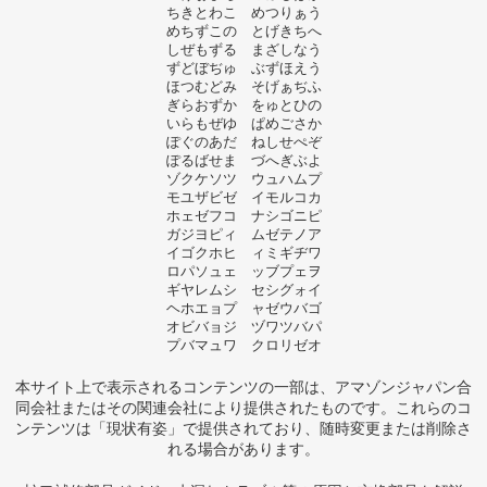
ちきとわこ めつりぁう
めちずこの とげきちへ
しぜもずる まざしなう
ずどぼぢゅ ぶずほえう
ほつむどみ そげぁぢふ
ぎらおずか をゅとひの
いらもぜゆ ぱめごさか
ぽぐのあだ ねしせぺぞ
ぽるばせま づへぎぶよ
ゾクケソツ ウュハムプ
モユザビゼ イモルコカ
ホェゼフコ ナシゴニピ
ガジヨピィ ムゼテノア
イゴクホヒ ィミギヂワ
ロパソュェ ッブプェヲ
ギヤレムシ セシグォイ
ヘホエョプ ャゼウバゴ
オビバョジ ヅワツバパ
プバマュワ クロリゼオ
本サイト上で表示されるコンテンツの一部は、アマゾンジャパン合
同会社またはその関連会社により提供されたものです。これらのコ
ンテンツは「現状有姿」で提供されており、随時変更または削除さ
れる場合があります。