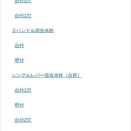
台付2穴
台付1穴
２ハンドル混合水栓
台付
壁付
シングルレバー混合水栓（台所）
台付1穴
壁付
台付2穴