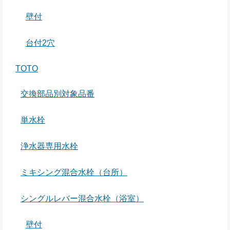
壁付
台付2穴
TOTO
交換部品別対象品番
単水栓
浄水器専用水栓
ミキシング混合水栓（台所）
シングルレバー混合水栓（浴室）
壁付