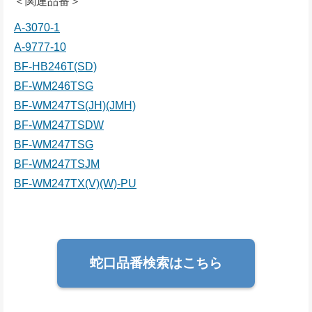
＜関連品番＞
A-3070-1
A-9777-10
BF-HB246T(SD)
BF-WM246TSG
BF-WM247TS(JH)(JMH)
BF-WM247TSDW
BF-WM247TSG
BF-WM247TSJM
BF-WM247TX(V)(W)-PU
蛇口品番検索はこちら