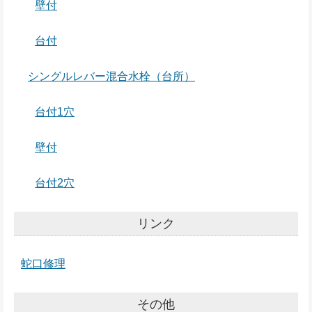
壁付
台付
シングルレバー混合水栓（台所）
台付1穴
壁付
台付2穴
リンク
蛇口修理
その他