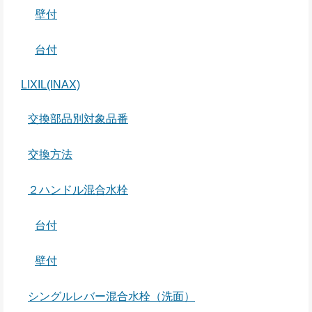
壁付
台付
LIXIL(INAX)
交換部品別対象品番
交換方法
２ハンドル混合水栓
台付
壁付
シングルレバー混合水栓（洗面）