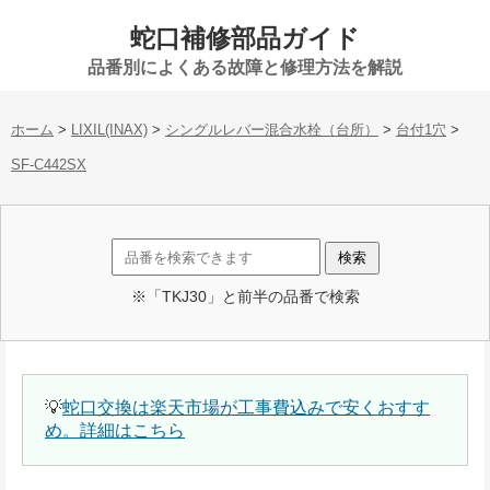
蛇口補修部品ガイド
品番別によくある故障と修理方法を解説
ホーム
>
LIXIL(INAX)
>
シングルレバー混合水栓（台所）
>
台付1穴
>
SF-C442SX
※「TKJ30」と前半の品番で検索
💡
蛇口交換は楽天市場が工事費込みで安くおすす
め。詳細はこちら