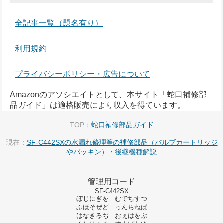
全記事一覧（題名有り）
利用規約
プライバシーポリシー・広告について
Amazonのアソシエイトとして、本サイト「蛇口補修部
品ガイド」は適格販売により収入を得ています。
TOP：
蛇口補修部品ガイド
現在：
SF-C442SXの水漏れ修理等の補修部品（バルブカートリッジ
やパッキン）・後継機種解説
管理用コード
SF-C442SX
ぼじにぎを むでちすつ
ふほそぜど っんちねぱ
はなきるぢ おぇはをぶ