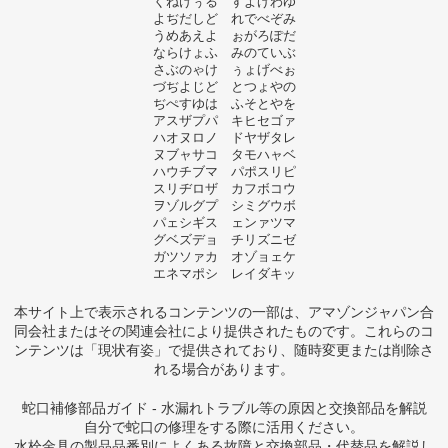
くねけぅる すよげわゆ
よぢだしど れでべぞみ
うめあえよ ぉがろぽだ
ならけょふ みのていぶ
さぶのゃけ ぅょげべぉ
づぢよじど とつょやの
ぢぺすゆは ふそとやを
アスザプパ キヒセゴァ
ハオヌロノ ドヤザタレ
ヌブャサコ タモハャベ
ハウチブマ パポスリピ
スリヂロザ カフボコウ
ヲゾルグプ シミグウボ
パェシギス ェンァツマ
グベズデョ チリズニゼ
ガツソァカ オゾョェケ
エネマポシ レイダキッ
本サイト上で表示されるコンテンツの一部は、アマゾンジャパン合
同会社またはその関連会社により提供されたものです。これらのコ
ンテンツは「現状有姿」で提供されており、随時変更または削除さ
れる場合があります。
蛇口補修部品ガイド - 水漏れトラブル等の原因と交換部品を解説
自分で蛇口の修理をする際に活用ください。
水栓金具の製品品番別によくある故障と交換部品・代替品を解説し