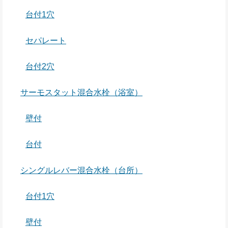
台付1穴
セパレート
台付2穴
サーモスタット混合水栓（浴室）
壁付
台付
シングルレバー混合水栓（台所）
台付1穴
壁付