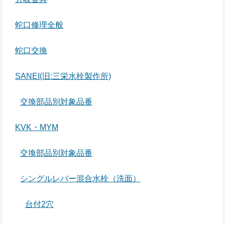
蛇口修理全般
蛇口交換
SANEI(旧:三栄水栓製作所)
交換部品別対象品番
KVK・MYM
交換部品別対象品番
シングルレバー混合水栓（洗面）
台付2穴