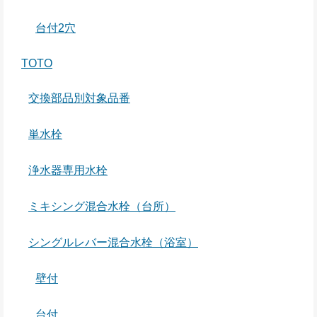
台付2穴
TOTO
交換部品別対象品番
単水栓
浄水器専用水栓
ミキシング混合水栓（台所）
シングルレバー混合水栓（浴室）
壁付
台付