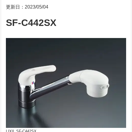
更新日：2023/05/04
SF-C442SX
LIXIL SF-C442SX