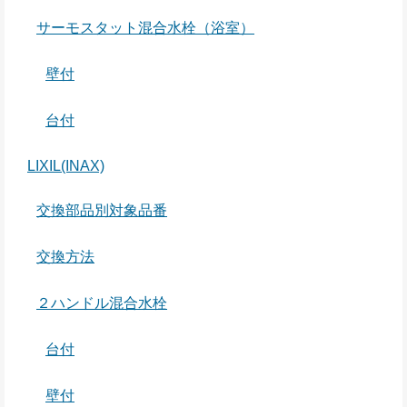
サーモスタット混合水栓（浴室）
壁付
台付
LIXIL(INAX)
交換部品別対象品番
交換方法
２ハンドル混合水栓
台付
壁付