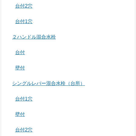
台付2穴
台付1穴
２ハンドル混合水栓
台付
壁付
シングルレバー混合水栓（台所）
台付1穴
壁付
台付2穴