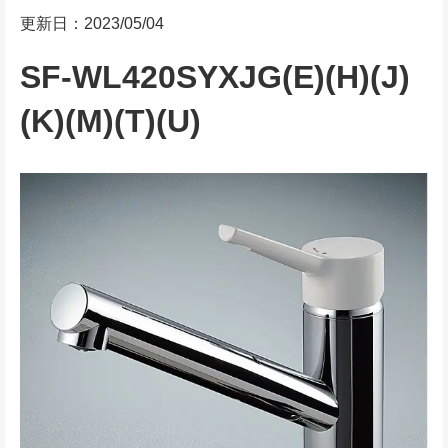
更新日：2023/05/04
SF-WL420SYXJG(E)(H)(J)
(K)(M)(T)(U)