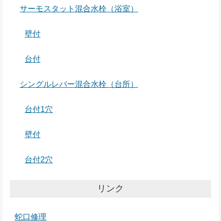
サーモスタット混合水栓（浴室）
壁付
台付
シングルレバー混合水栓（台所）
台付1穴
壁付
台付2穴
リンク
蛇口修理