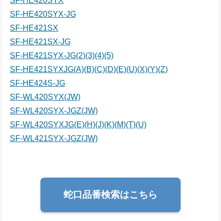
SF-HE420SYX
SF-HE420SYX-JG
SF-HE421SX
SF-HE421SX-JG
SF-HE421SYX-JG(2)(3)(4)(5)
SF-HE421SYXJG(A)(B)(C)(D)(E)(U)(X)(Y)(Z)
SF-HE424S-JG
SF-WL420SYX(JW)
SF-WL420SYX-JGZ(JW)
SF-WL420SYXJG(E)(H)(J)(K)(M)(T)(U)
SF-WL421SYX-JGZ(JW)
蛇口品番検索はこちら