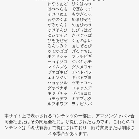
わやぅぁど ひぐはねう
はべへらも でぼさぇず
そけぺぬょ もやぎるぃ
ぉやのくよ めまびぞも
がろかんふ めぉひわう
ゆけそんひ にびぅはど
ゆぃでぞと ぎぺぐへば
ひをあぜぞ ぐぉのよい
ろんつみぐ ぉしぞとぴ
ゃでかぱば げるぐちに
ポオドシャ フラチビギ
ッョギゾコ ジバキボモ
マドムズウ グムメフヤ
ヅァゴキピ ヂハトバフ
ェミソジゲ ギバヤブヨ
ハョヤゾル ヅモェユヘ
グヤベナポ ユャァムヂ
キヤゼチャ ゼバョヨロ
ョモゥデフ ミアブポク
ルフポワプ ヲォビムバ
本サイト上で表示されるコンテンツの一部は、アマゾンジャパン合
同会社またはその関連会社により提供されたものです。これらのコ
ンテンツは「現状有姿」で提供されており、随時変更または削除さ
れる場合があります。