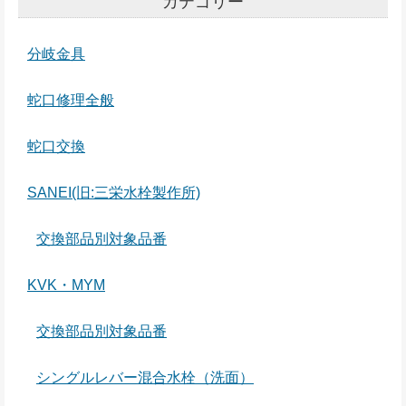
カテゴリー
分岐金具
蛇口修理全般
蛇口交換
SANEI(旧:三栄水栓製作所)
交換部品別対象品番
KVK・MYM
交換部品別対象品番
シングルレバー混合水栓（洗面）