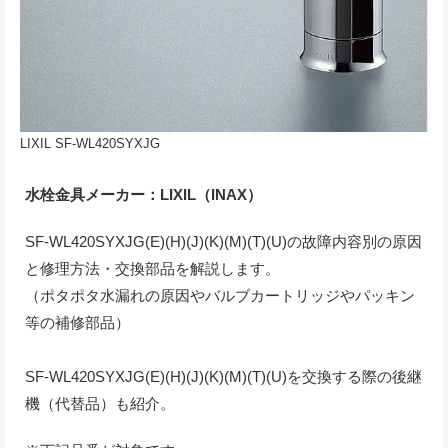
LIXIL SF-WL420SYXJG
水栓金具メーカー：LIXIL（INAX）
SF-WL420SYXJG(E)(H)(J)(K)(M)(T)(U)の故障内容別の原因
と修理方法・交換部品を解説します。
（ポタポタ水漏れの原因やバルブカートリッジやパッキン
等の補修部品）
SF-WL420SYXJG(E)(H)(J)(K)(M)(T)(U)を交換する際の後継
機（代替品）も紹介。