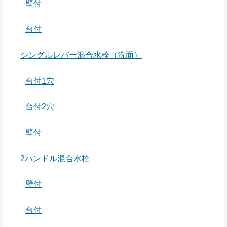
壁付
台付
シングルレバー混合水栓（洗面）
台付1穴
台付2穴
壁付
2ハンドル混合水栓
壁付
台付