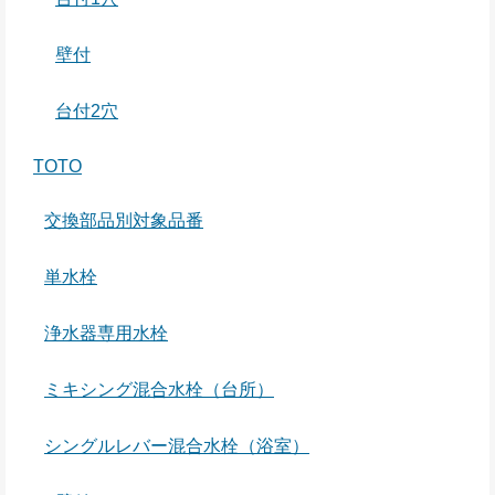
壁付
台付2穴
TOTO
交換部品別対象品番
単水栓
浄水器専用水栓
ミキシング混合水栓（台所）
シングルレバー混合水栓（浴室）