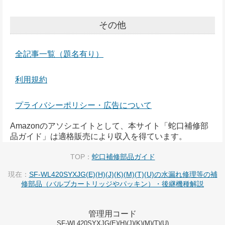
その他
全記事一覧（題名有り）
利用規約
プライバシーポリシー・広告について
Amazonのアソシエイトとして、本サイト「蛇口補修部
品ガイド」は適格販売により収入を得ています。
TOP：
蛇口補修部品ガイド
現在：
SF-WL420SYXJG(E)(H)(J)(K)(M)(T)(U)の水漏れ修理等の補
修部品（バルブカートリッジやパッキン）・後継機種解説
管理用コード
SF-WL420SYXJG(E)(H)(J)(K)(M)(T)(U)