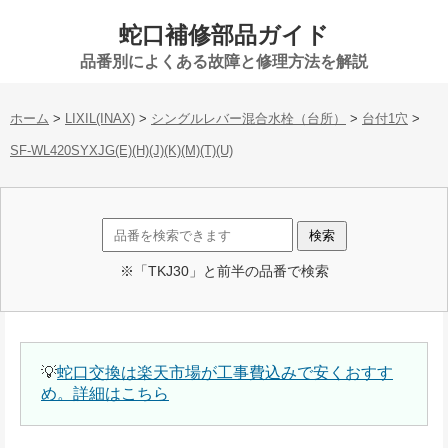
蛇口補修部品ガイド
品番別によくある故障と修理方法を解説
ホーム
>
LIXIL(INAX)
>
シングルレバー混合水栓（台所）
>
台付1穴
>
SF-WL420SYXJG(E)(H)(J)(K)(M)(T)(U)
※「TKJ30」と前半の品番で検索
💡
蛇口交換は楽天市場が工事費込みで安くおすす
め。詳細はこちら