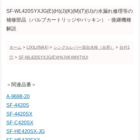
SF-WL420SYXJG(E)(H)(J)(K)(M)(T)(U)の水漏れ修理等の
補修部品（バルブカートリッジやパッキン）・後継機種
解説
ホーム
>
LIXIL(INAX)
>
シングルレバー混合水栓（台所）
>
台付1
穴
>
SF-WL420SYXJG(E)(H)(J)(K)(M)(T)(U)
＜関連品番＞
A-9698-20
SF-4420S
SF-4420SX
SF-C420SX
SF-HE420SX-JG