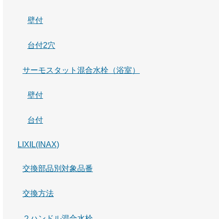
壁付
台付2穴
サーモスタット混合水栓（浴室）
壁付
台付
LIXIL(INAX)
交換部品別対象品番
交換方法
２ハンドル混合水栓