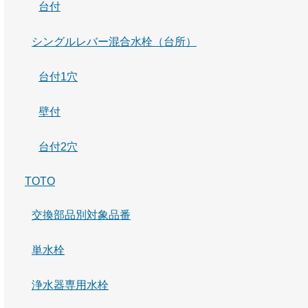
台付
シングルレバー混合水栓（台所）
台付1穴
壁付
台付2穴
TOTO
交換部品別対象品番
単水栓
浄水器専用水栓