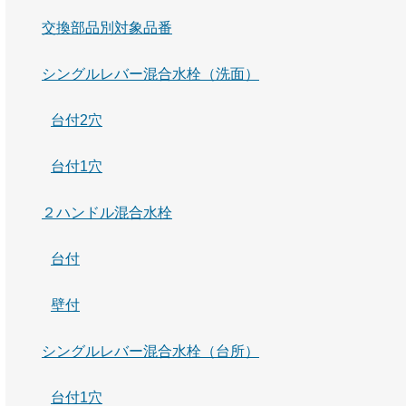
交換部品別対象品番
シングルレバー混合水栓（洗面）
台付2穴
台付1穴
２ハンドル混合水栓
台付
壁付
シングルレバー混合水栓（台所）
台付1穴