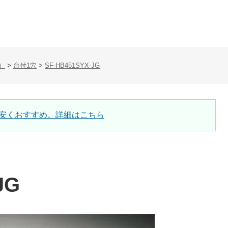
）
>
台付1穴
>
SF-HB451SYX-JG
安くおすすめ。詳細はこちら
JG