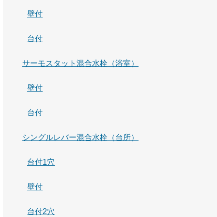
壁付
台付
サーモスタット混合水栓（浴室）
壁付
台付
シングルレバー混合水栓（台所）
台付1穴
壁付
台付2穴