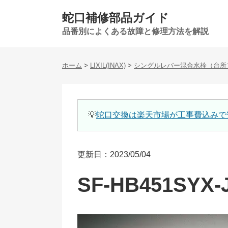
蛇口補修部品ガイド
品番別によくある故障と修理方法を解説
ホーム
>
LIXIL(INAX)
>
シングルレバー混合水栓（台所
💡
蛇口交換は楽天市場が工事費込みで
更新日：2023/05/04
SF-HB451SYX-