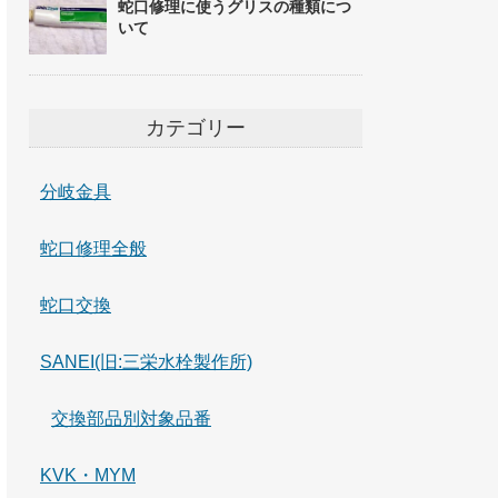
蛇口修理に使うグリスの種類につ
いて
カテゴリー
分岐金具
蛇口修理全般
蛇口交換
SANEI(旧:三栄水栓製作所)
交換部品別対象品番
KVK・MYM