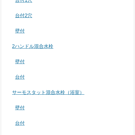
台付1穴
台付2穴
壁付
2ハンドル混合水栓
壁付
台付
サーモスタット混合水栓（浴室）
壁付
台付