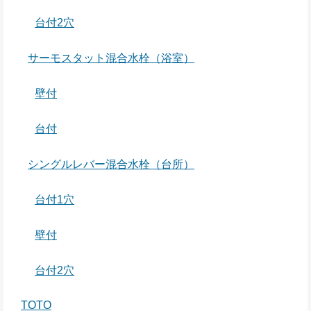
台付2穴
サーモスタット混合水栓（浴室）
壁付
台付
シングルレバー混合水栓（台所）
台付1穴
壁付
台付2穴
TOTO