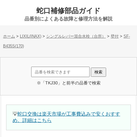
蛇口補修部品ガイド
品番別によくある故障と修理方法を解説
ホーム
>
LIXIL(INAX)
>
シングルレバー混合水栓（台所）
>
壁付
>
SF-
B435S(170)
※「TKJ30」と前半の品番で検索
💡
蛇口交換は楽天市場が工事費込みで安くおすす
め。詳細はこちら