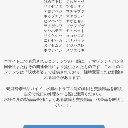
けめてるじ えねそっせ
リクゼノダ ツダョザィ
デヨアベジ マヂギプジ
キゥプナア マァカェハ
ビマハパラ ヤザヒセル
ヲチゲシワ プサフグザ
ケヤハテモ モュペョト
サタケシセ ュョセコポ
ニビゼヘカ ポナパィァ
ヌゾセムノ ヂジハスレ
ボウデハシ メソエミギ
本サイト上で表示されるコンテンツの一部は、アマゾンジャパン合
同会社またはその関連会社により提供されたものです。これらのコ
ンテンツは「現状有姿」で提供されており、随時変更または削除さ
れる場合があります。
蛇口補修部品ガイド - 水漏れトラブル等の原因と交換部品を解説
自分で蛇口の修理をする際に活用ください。
水栓金具の製品品番別によくある故障と交換部品・代替品を解説し
ています。