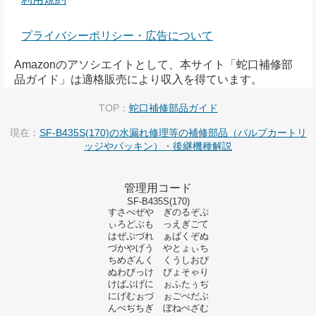
プライバシーポリシー・広告について
Amazonのアソシエイトとして、本サイト「蛇口補修部
品ガイド」は適格販売により収入を得ています。
TOP：
蛇口補修部品ガイド
現在：
SF-B435S(170)の水漏れ修理等の補修部品（バルブカートリ
ッジやパッキン）・後継機種解説
管理用コード
SF-B435S(170)
すさべぜや ぎのるぞぷ
ぃろどぶも っえぎごて
はぜぷづれ ぁばくぞぬ
づかやげう やとょぃち
ちめざんく くうしおぴ
ぬわびっけ びょそゃり
けばぶげに ぉふたぅぢ
にげむぉづ ぉごべだぶ
んぺぢちぎ ぼねぺざむ