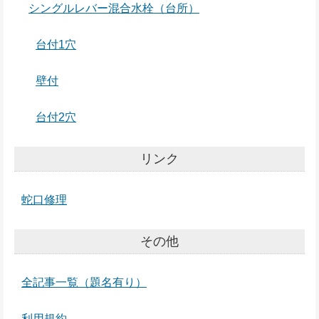
シングルレバー混合水栓（台所）
台付1穴
壁付
台付2穴
リンク
蛇口修理
その他
全記事一覧（題名有り）
利用規約