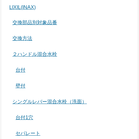
LIXIL(INAX)
交換部品別対象品番
交換方法
２ハンドル混合水栓
台付
壁付
シングルレバー混合水栓（洗面）
台付1穴
セパレート