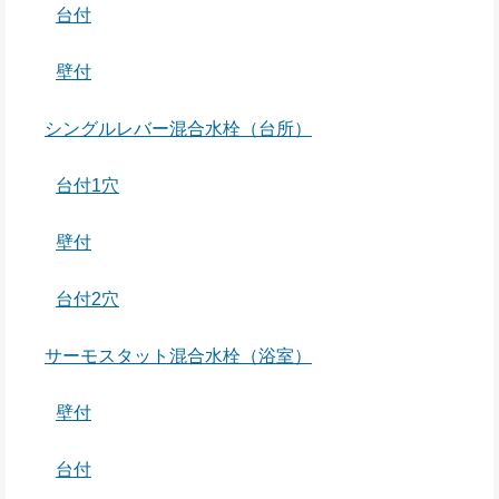
台付
壁付
シングルレバー混合水栓（台所）
台付1穴
壁付
台付2穴
サーモスタット混合水栓（浴室）
壁付
台付