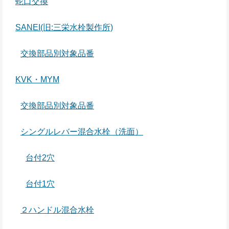
蛇口交換
SANEI(旧:三栄水栓製作所)
交換部品別対象品番
KVK・MYM
交換部品別対象品番
シングルレバー混合水栓（洗面）
台付2穴
台付1穴
２ハンドル混合水栓