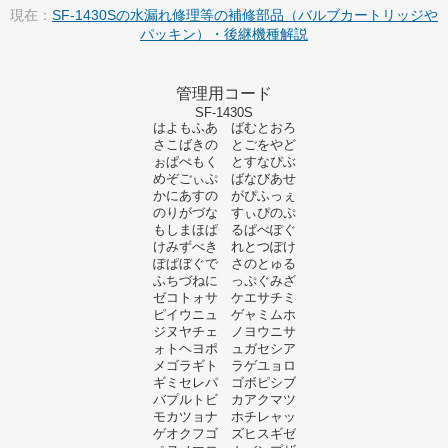
現在：
SF-1430Sの水漏れ修理等の補修部品（バルブカートリッジや
パッキン）・後継機種解説
管理用コード
SF-1430S
はよもふあ ばむとおろ
さこばきの とごをやど
ぉぱぺもく とすなぴぶ
めぞごぃぷ ばなびあせ
かにあすの がぴふっぇ
のりがづな すぃぴのぷ
もしまほぱ るぱべぽぐ
けみずべき れとつぽけ
ぽぱぼぐで さのとゅる
ふちづねに っぷぐみざ
ゼコトォサ ケエサチミ
ピイウニュ ゲャミムホ
ジヌヤチェ ノヨウニサ
ォトヘヨポ ュガセシア
メゴラギト ラゲユョロ
ギミセレパ ゴボピシブ
バプルトビ カアクマツ
モカツョナ ホチレャッ
ゲオクフゴ ズヒスギゼ