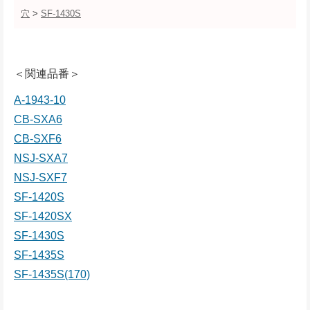
穴
>
SF-1430S
＜関連品番＞
A-1943-10
CB-SXA6
CB-SXF6
NSJ-SXA7
NSJ-SXF7
SF-1420S
SF-1420SX
SF-1430S
SF-1435S
SF-1435S(170)