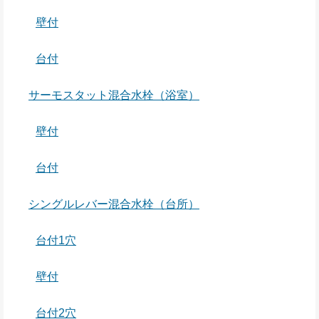
壁付
台付
サーモスタット混合水栓（浴室）
壁付
台付
シングルレバー混合水栓（台所）
台付1穴
壁付
台付2穴