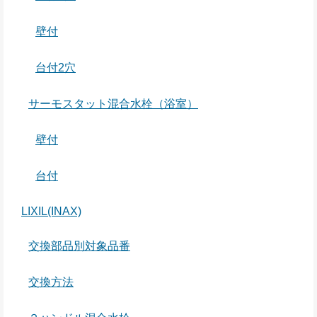
壁付
台付2穴
サーモスタット混合水栓（浴室）
壁付
台付
LIXIL(INAX)
交換部品別対象品番
交換方法