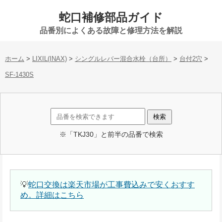
蛇口補修部品ガイド
品番別によくある故障と修理方法を解説
ホーム
>
LIXIL(INAX)
>
シングルレバー混合水栓（台所）
>
台付2穴
>
SF-1430S
※「TKJ30」と前半の品番で検索
💡
蛇口交換は楽天市場が工事費込みで安くおすす
め。詳細はこちら