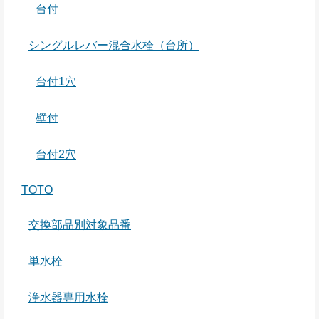
台付
シングルレバー混合水栓（台所）
台付1穴
壁付
台付2穴
TOTO
交換部品別対象品番
単水栓
浄水器専用水栓