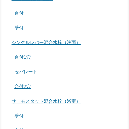
台付
壁付
シングルレバー混合水栓（洗面）
台付1穴
セパレート
台付2穴
サーモスタット混合水栓（浴室）
壁付