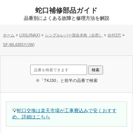
蛇口補修部品ガイド
品番別によくある故障と修理方法を解説
ホーム
>
LIXIL(INAX)
>
シングルレバー混合水栓（台所）
>
台付2穴
>
SF-WL430SY(JW)
※「TKJ30」と前半の品番で検索
💡
蛇口交換は楽天市場が工事費込みで安くおすす
め。詳細はこちら