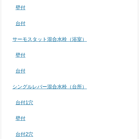
壁付
台付
サーモスタット混合水栓（浴室）
壁付
台付
シングルレバー混合水栓（台所）
台付1穴
壁付
台付2穴