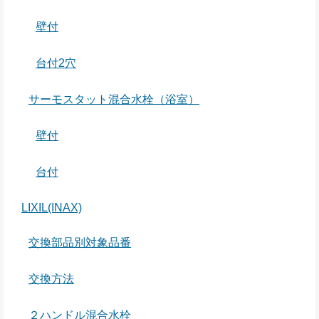
壁付
台付2穴
サーモスタット混合水栓（浴室）
壁付
台付
LIXIL(INAX)
交換部品別対象品番
交換方法
２ハンドル混合水栓