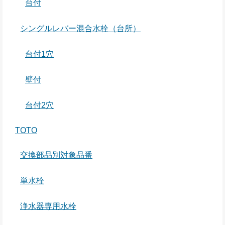
台付
シングルレバー混合水栓（台所）
台付1穴
壁付
台付2穴
TOTO
交換部品別対象品番
単水栓
浄水器専用水栓