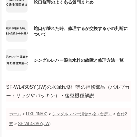
蛇口修理のよくある質問まとめ
蛇口が壊れた時、修理するか交換するかの判断に
ついて
シングルレバー混合水栓の故障と修理方法一覧
SF-WL430SY(JW)の水漏れ修理等の補修部品（バルブカ
ートリッジやパッキン）・後継機種解説
ホーム
>
LIXIL(INAX)
>
シングルレバー混合水栓（台所）
>
台付2
穴
>
SF-WL430SY(JW)