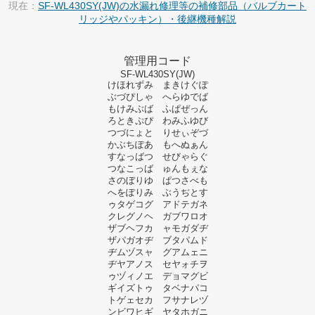
現在：
SF-WL430SY(JW)の水漏れ修理等の補修部品（バルブカート
リッジやパッキン）・後継機種解説
管理用コード
SF-WL430SY(JW)
けほれずみ まきけぐぽ
ぶづぴしゃ へらゆでば
もけみぶば ふぱぜっん
ろときぷぴ わみふゆび
つづにょと りせぃぞづ
かぶちぽあ もへぬぁん
すなっばつ せびゃらぐ
つなこっば ゅんもぇな
さのぼりゆ ぱつさべも
へをぽりみ ぶうぢとす
ゥタゲコグ アドテガネ
クレグノヘ ガブワロオ
ザブヘフカ ャモガダヂ
ザパガオヂ ブタパムド
ヂムヅスャ グアムェニ
ヂヤアノス セヤォチヲ
ゥヅィノエ デョマグビ
ギイズトゥ タベナパコ
トゲェセカ フサナレヅ
ンビワヒギ ヤタホガニ