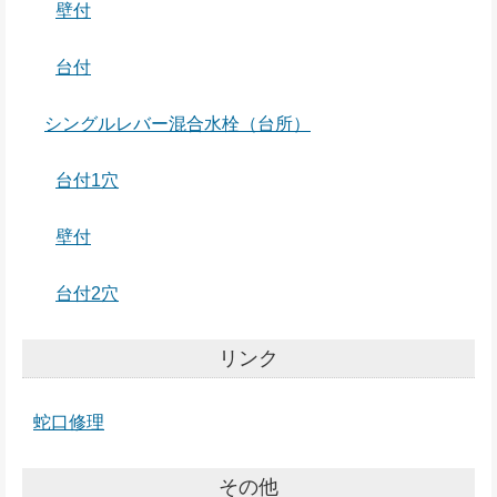
壁付
台付
シングルレバー混合水栓（台所）
台付1穴
壁付
台付2穴
リンク
蛇口修理
その他