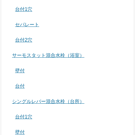
台付1穴
セパレート
台付2穴
サーモスタット混合水栓（浴室）
壁付
台付
シングルレバー混合水栓（台所）
台付1穴
壁付