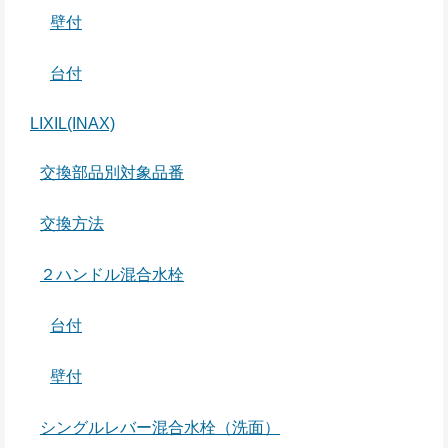
壁付
台付
LIXIL(INAX)
交換部品別対象品番
交換方法
２ハンドル混合水栓
台付
壁付
シングルレバー混合水栓（洗面）