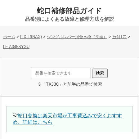
蛇口補修部品ガイド
品番別によくある故障と修理方法を解説
ホーム
>
LIXIL(INAX)
>
シングルレバー混合水栓（洗面）
>
台付1穴
>
LF-A345SYXU
※「TKJ30」と前半の品番で検索
💡
蛇口交換は楽天市場が工事費込みで安くおすす
め。詳細はこちら