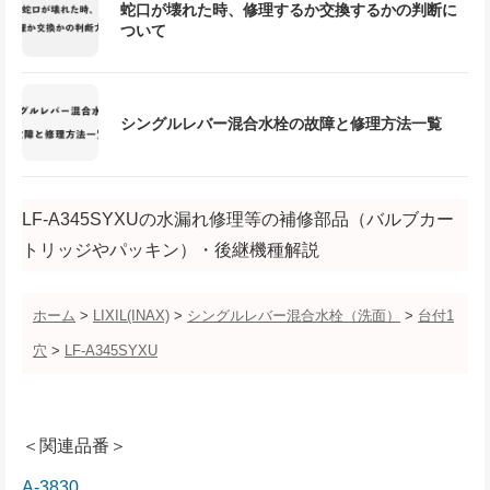
蛇口が壊れた時、修理するか交換するかの判断に
ついて
シングルレバー混合水栓の故障と修理方法一覧
LF-A345SYXUの水漏れ修理等の補修部品（バルブカー
トリッジやパッキン）・後継機種解説
ホーム
>
LIXIL(INAX)
>
シングルレバー混合水栓（洗面）
>
台付1
穴
>
LF-A345SYXU
＜関連品番＞
A-3830