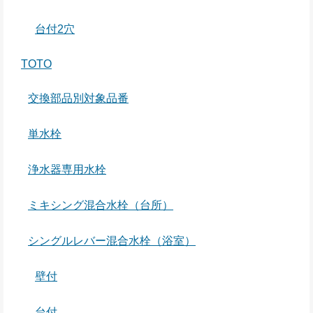
台付2穴
TOTO
交換部品別対象品番
単水栓
浄水器専用水栓
ミキシング混合水栓（台所）
シングルレバー混合水栓（浴室）
壁付
台付