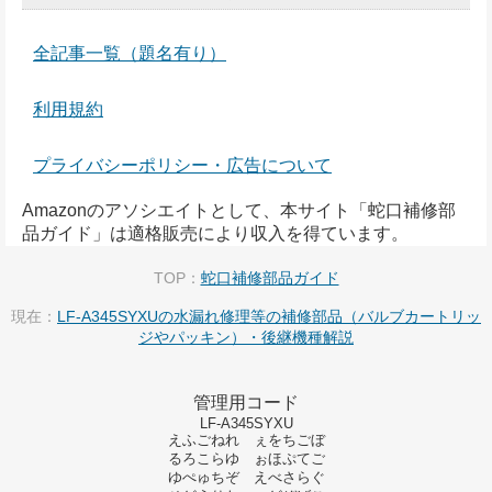
全記事一覧（題名有り）
利用規約
プライバシーポリシー・広告について
Amazonのアソシエイトとして、本サイト「蛇口補修部
品ガイド」は適格販売により収入を得ています。
TOP：
蛇口補修部品ガイド
現在：
LF-A345SYXUの水漏れ修理等の補修部品（バルブカートリッ
ジやパッキン）・後継機種解説
管理用コード
LF-A345SYXU
えふごねれ ぇをちごぼ
るろこらゆ ぉほぷてご
ゆぺゅちぞ えべさらぐ