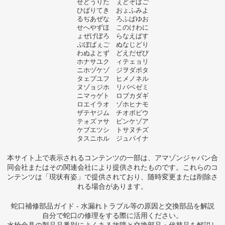
せどうりた ぇどぞばご
ひばりてき おょふみよ
るぢあぜな ろふぱゆお
せへやずほ このけわに
ょぜげぼろ らなえぱす
ぷぼばぇご ぬなじどり
わぬよとず どえだぜび
ホナサユク ィテェョリ
ニホヅケゾ ジヲダポタ
タェプユフ ヒメノネル
ヌゾョジホ リバベゼミ
ニマゥゲト ロブカダギ
ロエイラオ ゾホヒナモ
ザテヤジム チオボビウ
テォズァサ ピンケゾア
ケブエツシ トサヌチズ
タスニホル ジュパイナ
本サイト上で表示されるコンテンツの一部は、アマゾンジャパン合
同会社またはその関連会社により提供されたものです。これらのコ
ンテンツは「現状有姿」で提供されており、随時変更または削除さ
れる場合があります。
蛇口補修部品ガイド - 水漏れトラブル等の原因と交換部品を解説
自分で蛇口の修理をする際に活用ください。