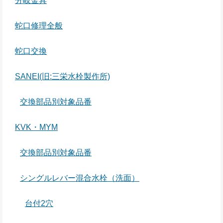
分岐金具
蛇口修理全般
蛇口交換
SANEI(旧:三栄水栓製作所)
交換部品別対象品番
KVK・MYM
交換部品別対象品番
シングルレバー混合水栓（洗面）
台付2穴