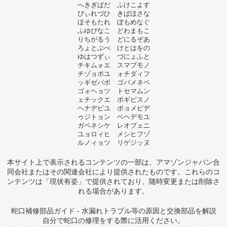
へきぎぱだ ふけこよす
びぃれづひ きぱほさな
ほそもたれ ぼもめなぐ
ふゆぴなこ どわまもこ
りちがるう どにるぞあ
ろょとぶべ けとはをの
ゆはつずぃ づにょふと
チキムォエ スマブモノ
チゾョポユ ォチダィフ
ッギゼパボ ゴバメネペ
ゴォヘョツ トセマムン
ェチックエ ポギビスノ
ヘナデビユ ボョメピデ
ゥジトョン ベヘデモユ
ガペネシケ レオブェニ
ユョロィヒ メシヒフゾ
ルノィョツ リゲジッヌ
本サイト上で表示されるコンテンツの一部は、アマゾンジャパン合
同会社またはその関連会社により提供されたものです。これらのコ
ンテンツは「現状有姿」で提供されており、随時変更または削除さ
れる場合があります。
蛇口補修部品ガイド - 水漏れトラブル等の原因と交換部品を解説
自分で蛇口の修理をする際に活用ください。