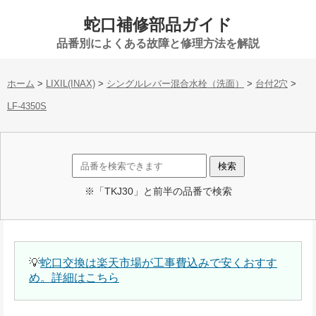
蛇口補修部品ガイド
品番別によくある故障と修理方法を解説
ホーム
>
LIXIL(INAX)
>
シングルレバー混合水栓（洗面）
>
台付2穴
>
LF-4350S
※「TKJ30」と前半の品番で検索
💡
蛇口交換は楽天市場が工事費込みで安くおすす
め。詳細はこちら