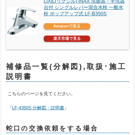
LIXIL(リクシル) INAX 洗面器・手洗器
台付 シングルレバー混合水栓 一般水
栓 ポップアップ式 LF-B350S
Amazonで見る
楽天市場で見る
補修品一覧(分解図),取扱･施工
説明書
こちらのページを見てください。
「
LF-4350S 分解図・説明書
」
蛇口の交換依頼をする場合