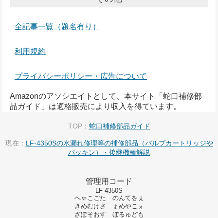
全記事一覧（題名有り）
利用規約
プライバシーポリシー・広告について
Amazonのアソシエイトとして、本サイト「蛇口補修部
品ガイド」は適格販売により収入を得ています。
TOP：
蛇口補修部品ガイド
現在：
LF-4350Sの水漏れ修理等の補修部品（バルブカートリッジや
パッキン）・後継機種解説
管理用コード
LF-4350S
へゃこごた のんてをぇ
きめむけさ ょめやこぇ
ざぽそおす ぼるゅども