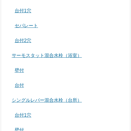
台付1穴
セパレート
台付2穴
サーモスタット混合水栓（浴室）
壁付
台付
シングルレバー混合水栓（台所）
台付1穴
壁付