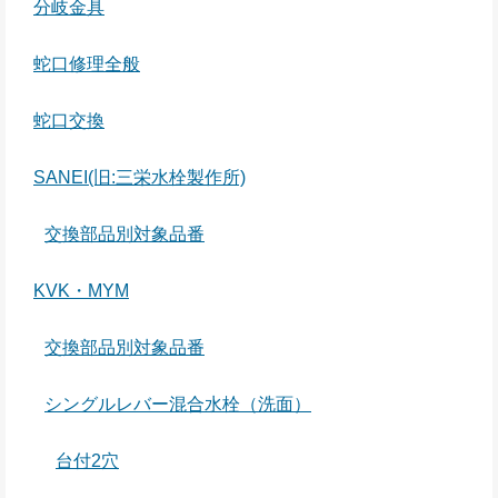
分岐金具
蛇口修理全般
蛇口交換
SANEI(旧:三栄水栓製作所)
交換部品別対象品番
KVK・MYM
交換部品別対象品番
シングルレバー混合水栓（洗面）
台付2穴