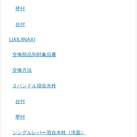
壁付
台付
LIXIL(INAX)
交換部品別対象品番
交換方法
２ハンドル混合水栓
台付
壁付
シングルレバー混合水栓（洗面）