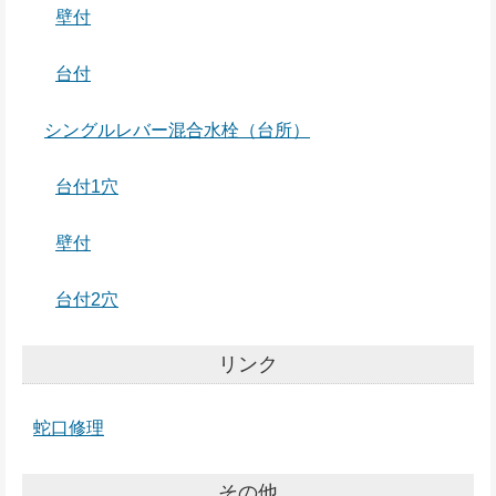
壁付
台付
シングルレバー混合水栓（台所）
台付1穴
壁付
台付2穴
リンク
蛇口修理
その他