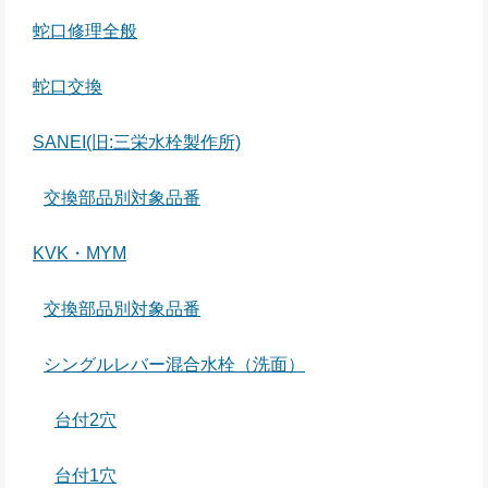
蛇口修理全般
蛇口交換
SANEI(旧:三栄水栓製作所)
交換部品別対象品番
KVK・MYM
交換部品別対象品番
シングルレバー混合水栓（洗面）
台付2穴
台付1穴