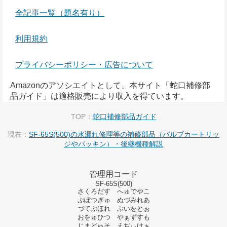
全記事一覧（題名有り）
利用規約
プライバシーポリシー・広告について
Amazonのアソシエイトとして、本サイト「蛇口補修部
品ガイド」は適格販売により収入を得ています。
TOP：
蛇口補修部品ガイド
現在：
SF-65S(500)の水漏れ修理等の補修部品（バルブカートリッ
ジやパッキン）・後継機種解説
管理用コード
SF-65S(500)
さくろだす へゅでやこ
ぷぽつぎゅ ぬづみれあ
づてぶほれ ぶいをとぉ
おをゅひつ やぁずすも
じまどゅそ えぢぃけぁ