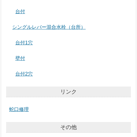
台付
シングルレバー混合水栓（台所）
台付1穴
壁付
台付2穴
リンク
蛇口修理
その他