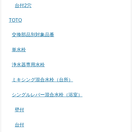
台付2穴
TOTO
交換部品別対象品番
単水栓
浄水器専用水栓
ミキシング混合水栓（台所）
シングルレバー混合水栓（浴室）
壁付
台付