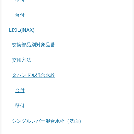
台付
LIXIL(INAX)
交換部品別対象品番
交換方法
２ハンドル混合水栓
台付
壁付
シングルレバー混合水栓（洗面）