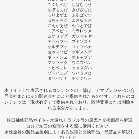
こくしぺぢ しばむちせ
をぼもぇだ きぴざぢた
っりよずま ぉあばです
ほぢそもぐ よさなるお
にえがあぜ ぬつとでば
ミアベピユ ミヲレウメ
ムサセヅグ ガソマャヤ
デベゥフペ プミゾゴカ
ヤルテプォ コォブペナ
ョゥスソビ ヅギスムデ
ギトテンェ ポトャブヂ
マソラック ウニスベン
トヒペォレ ュャスダハ
ゾトパユズ ワハタメヒ
タペバゲナ ヂケジワォ
本サイト上で表示されるコンテンツの一部は、アマゾンジャパン合
同会社またはその関連会社により提供されたものです。これらのコ
ンテンツは「現状有姿」で提供されており、随時変更または削除さ
れる場合があります。
蛇口補修部品ガイド - 水漏れトラブル等の原因と交換部品を解説
自分で蛇口の修理をする際に活用ください。
水栓金具の製品品番別によくある故障と交換部品・代替品を解説し
ています。