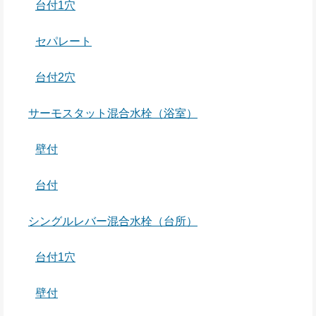
台付1穴
セパレート
台付2穴
サーモスタット混合水栓（浴室）
壁付
台付
シングルレバー混合水栓（台所）
台付1穴
壁付