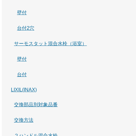
壁付
台付2穴
サーモスタット混合水栓（浴室）
壁付
台付
LIXIL(INAX)
交換部品別対象品番
交換方法
２ハンドル混合水栓