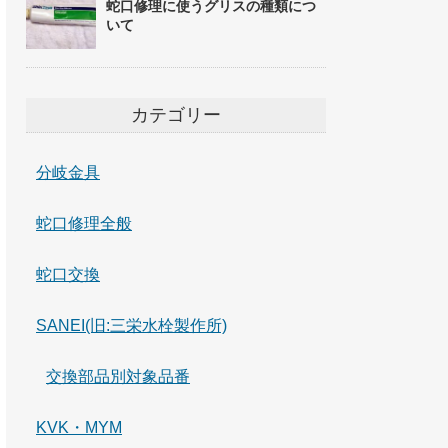
蛇口修理に使うグリスの種類につ
いて
カテゴリー
分岐金具
蛇口修理全般
蛇口交換
SANEI(旧:三栄水栓製作所)
交換部品別対象品番
KVK・MYM