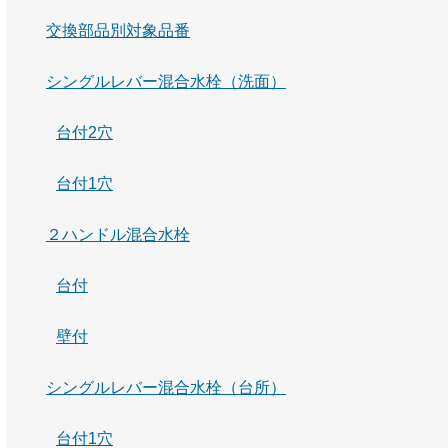
交換部品別対象品番
シングルレバー混合水栓（洗面）
台付2穴
台付1穴
２ハンドル混合水栓
台付
壁付
シングルレバー混合水栓（台所）
台付1穴