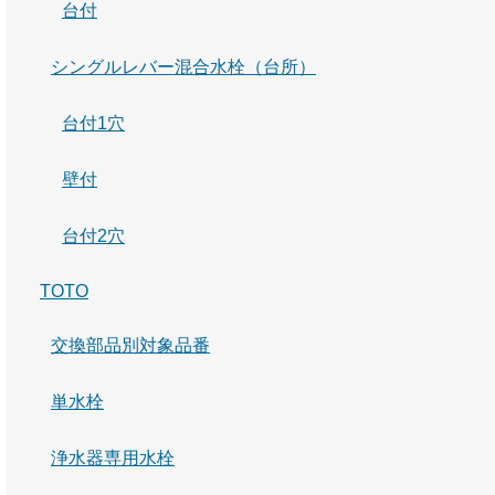
台付
シングルレバー混合水栓（台所）
台付1穴
壁付
台付2穴
TOTO
交換部品別対象品番
単水栓
浄水器専用水栓