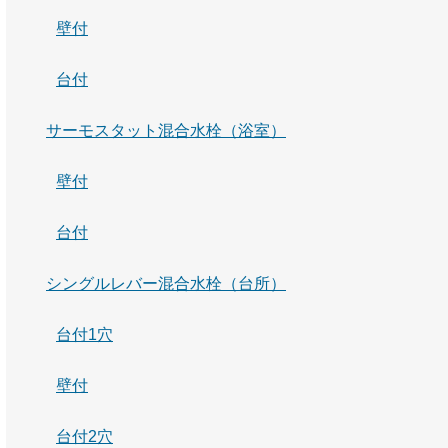
壁付
台付
サーモスタット混合水栓（浴室）
壁付
台付
シングルレバー混合水栓（台所）
台付1穴
壁付
台付2穴