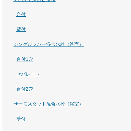
台付
壁付
シングルレバー混合水栓（洗面）
台付1穴
セパレート
台付2穴
サーモスタット混合水栓（浴室）
壁付