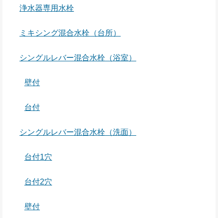
浄水器専用水栓
ミキシング混合水栓（台所）
シングルレバー混合水栓（浴室）
壁付
台付
シングルレバー混合水栓（洗面）
台付1穴
台付2穴
壁付