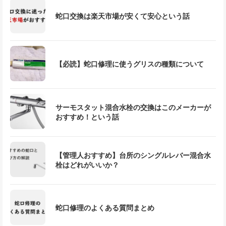
蛇口交換は楽天市場が安くて安心という話
【必読】蛇口修理に使うグリスの種類について
サーモスタット混合水栓の交換はこのメーカーが
おすすめ！という話
【管理人おすすめ】台所のシングルレバー混合水
栓はどれがいいか？
蛇口修理のよくある質問まとめ