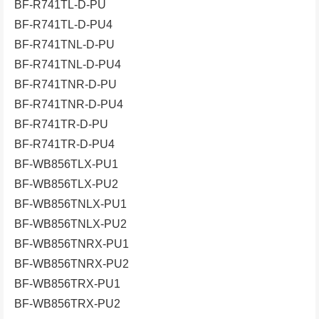
BF-R741TL-D-PU
BF-R741TL-D-PU4
BF-R741TNL-D-PU
BF-R741TNL-D-PU4
BF-R741TNR-D-PU
BF-R741TNR-D-PU4
BF-R741TR-D-PU
BF-R741TR-D-PU4
BF-WB856TLX-PU1
BF-WB856TLX-PU2
BF-WB856TNLX-PU1
BF-WB856TNLX-PU2
BF-WB856TNRX-PU1
BF-WB856TNRX-PU2
BF-WB856TRX-PU1
BF-WB856TRX-PU2