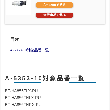
Amazonで見る
楽天市場で見る
目次
A-5353-10対象品番一覧
A-5353-10対象品番一覧
BF-HA856TLX-PU
BF-HA856TNLX-PU
BF-HA856TNRX-PU