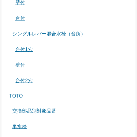
壁付
台付
シングルレバー混合水栓（台所）
台付1穴
壁付
台付2穴
TOTO
交換部品別対象品番
単水栓