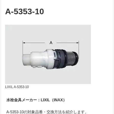
A-5353-10
LIXIL A-5353-10
水栓金具メーカー：LIXIL（INAX）
A-5353-10の対象品番・交換方法を紹介します。