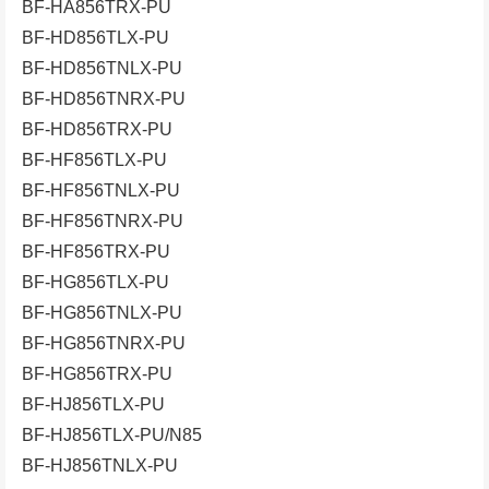
BF-HA856TRX-PU
BF-HD856TLX-PU
BF-HD856TNLX-PU
BF-HD856TNRX-PU
BF-HD856TRX-PU
BF-HF856TLX-PU
BF-HF856TNLX-PU
BF-HF856TNRX-PU
BF-HF856TRX-PU
BF-HG856TLX-PU
BF-HG856TNLX-PU
BF-HG856TNRX-PU
BF-HG856TRX-PU
BF-HJ856TLX-PU
BF-HJ856TLX-PU/N85
BF-HJ856TNLX-PU