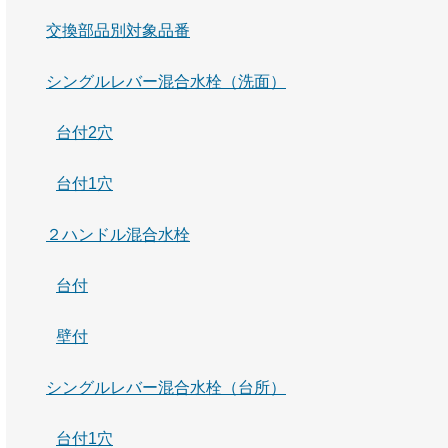
交換部品別対象品番
シングルレバー混合水栓（洗面）
台付2穴
台付1穴
２ハンドル混合水栓
台付
壁付
シングルレバー混合水栓（台所）
台付1穴