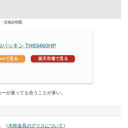
修理・交換説明図
Uパッキン TH93460HP
zonで見る
楽天市場で見る
カーが違っても合うことが多い。
。（
水栓金具のグリスについて
）