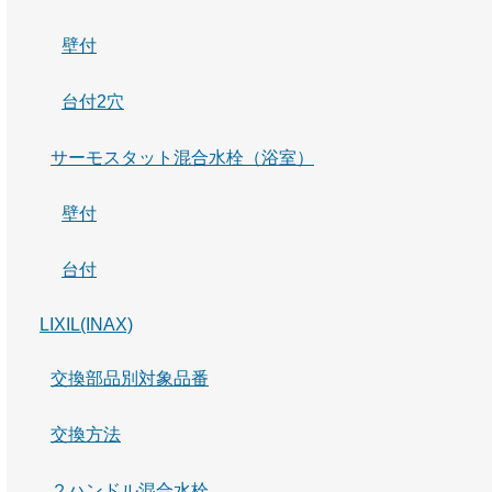
壁付
台付2穴
サーモスタット混合水栓（浴室）
壁付
台付
LIXIL(INAX)
交換部品別対象品番
交換方法
２ハンドル混合水栓