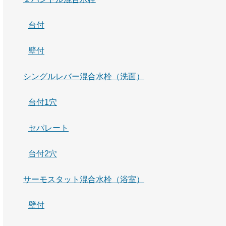
台付
壁付
シングルレバー混合水栓（洗面）
台付1穴
セパレート
台付2穴
サーモスタット混合水栓（浴室）
壁付