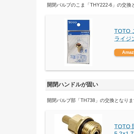
開閉バルブのこま「THY222-6」の交
TOTO
ライジン
Ama
開閉ハンドルが固い
開閉バルブ部「TH738」の交換となり
TOTO
5.2×1.