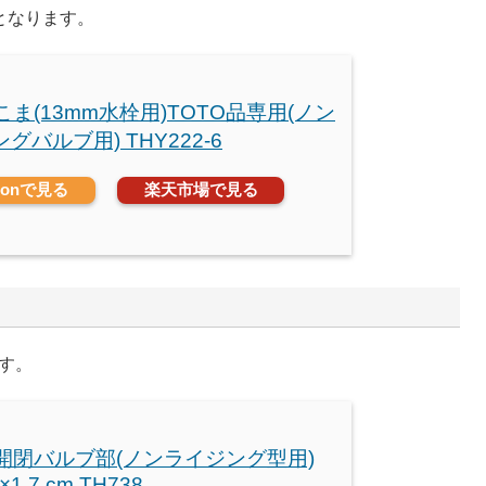
換となります。
 こま(13mm水栓用)TOTO品専用(ノン
グバルブ用) THY222-6
zonで見る
楽天市場で見る
ます。
 開閉バルブ部(ノンライジング型用)
7×1.7 cm TH738