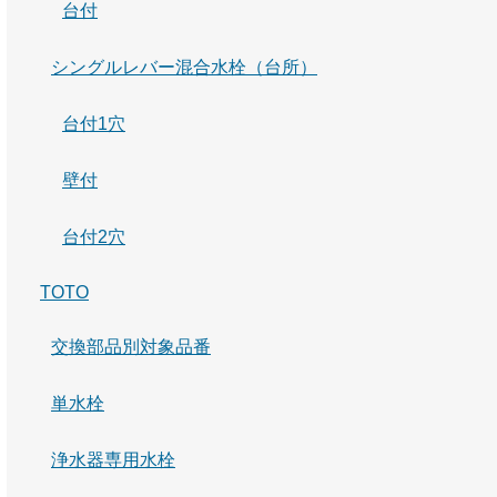
台付
シングルレバー混合水栓（台所）
台付1穴
壁付
台付2穴
TOTO
交換部品別対象品番
単水栓
浄水器専用水栓