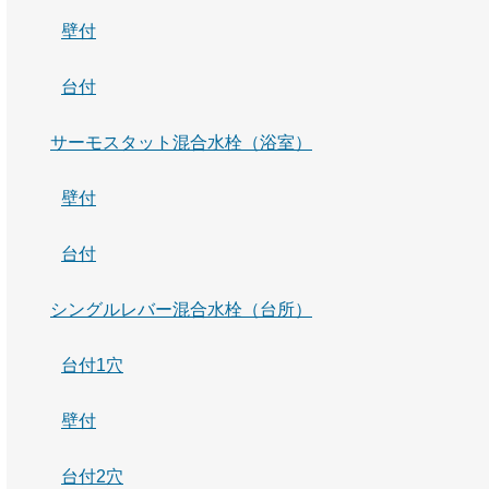
壁付
台付
サーモスタット混合水栓（浴室）
壁付
台付
シングルレバー混合水栓（台所）
台付1穴
壁付
台付2穴