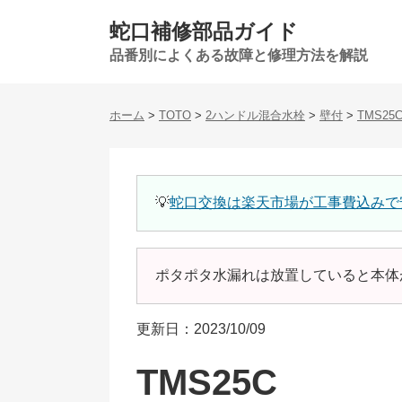
蛇口補修部品ガイド
品番別によくある故障と修理方法を解説
ホーム
>
TOTO
>
2ハンドル混合水栓
>
壁付
>
TMS25
💡
蛇口交換は楽天市場が工事費込みで
ポタポタ水漏れは放置していると本体
更新日：2023/10/09
TMS25C