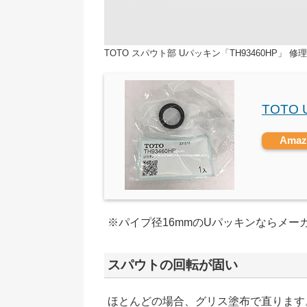
TOTO スパウト部 Uパッキン「TH93460HP」 
TOTO 
Ama
※パイプ径16mmのUパッキンならメー
スパウトの回転が固い
ほとんどの場合、グリス塗布で直ります