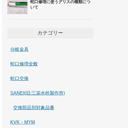
蛇口修理に使うグリスの種類につ
いて
カテゴリー
分岐金具
蛇口修理全般
蛇口交換
SANEI(旧:三栄水栓製作所)
交換部品別対象品番
KVK・MYM