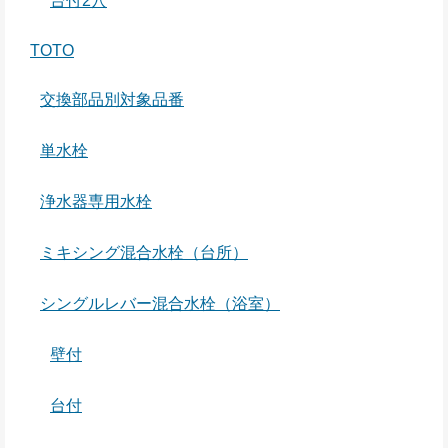
台付2穴
TOTO
交換部品別対象品番
単水栓
浄水器専用水栓
ミキシング混合水栓（台所）
シングルレバー混合水栓（浴室）
壁付
台付