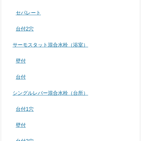
セパレート
台付2穴
サーモスタット混合水栓（浴室）
壁付
台付
シングルレバー混合水栓（台所）
台付1穴
壁付