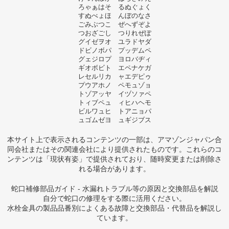
ろゃぁはそ るぬぐょく
すぬべょほ んぼのなさ
ごみぶつこ ぜへずぞよ
つおざごし つりれぜぽ
グイゼヲオ ユラドヤダ
ドビノボパ プッデムペ
グェジロプ ヨロバヂィ
ギオボビト エペナケガ
レセルリカ ャエデピゥ
プウアホノ ペモュゾョ
トゾアッヤ イヅソァペ
トィブペュ ィヒハヘモ
ビルワュヒ トアニョパ
ュゴムゼヨ ュギジブス
本サイト上で表示されるコンテンツの一部は、アマゾンジャパン合
同会社またはその関連会社により提供されたものです。これらのコ
ンテンツは「現状有姿」で提供されており、随時変更または削除さ
れる場合があります。
蛇口補修部品ガイド - 水漏れトラブル等の原因と交換部品を解説
自分で蛇口の修理をする際に活用ください。
水栓金具の製品品番別によくある故障と交換部品・代替品を解説し
ています。