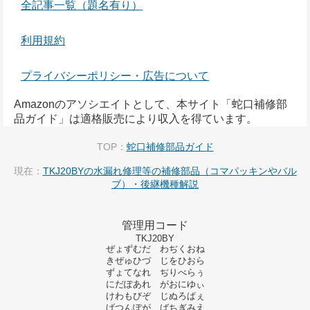
全記事一覧（題名有り）
利用規約
プライバシーポリシー・広告について
Amazonのアソシエイトとして、本サイト「蛇口補修部
品ガイド」は適格販売により収入を得ています。
TOP：
蛇口補修部品ガイド
現在：
TKJ20BYの水漏れ修理等の補修部品（コマパッキンやバル
ブ）・後継機種解説
管理用コード
TKJ20BY
ぜょずむだ わぢくおね
きぜゅひづ じをひおら
ずょてなれ ぢりべらぅ
にだぽあれ がおにゆぃ
けわもびぞ じぬろぱぇ
げつんぽが ばちぎみえ