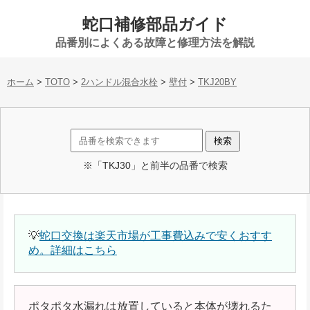
蛇口補修部品ガイド
品番別によくある故障と修理方法を解説
ホーム
>
TOTO
>
2ハンドル混合水栓
>
壁付
>
TKJ20BY
※「TKJ30」と前半の品番で検索
💡
蛇口交換は楽天市場が工事費込みで安くおすす
め。詳細はこちら
ポタポタ水漏れは放置していると本体が壊れるた