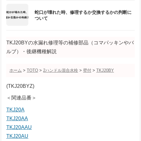
蛇口が壊れた時、修理するか交換するかの判断に
ついて
TKJ20BYの水漏れ修理等の補修部品（コマパッキンやバ
ルブ）・後継機種解説
ホーム
>
TOTO
>
2ハンドル混合水栓
>
壁付
>
TKJ20BY
(TKJ20BYZ)
＜関連品番＞
TKJ20A
TKJ20AA
TKJ20AAU
TKJ20AU