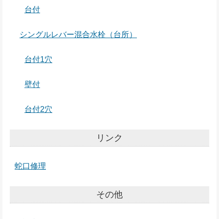
台付
シングルレバー混合水栓（台所）
台付1穴
壁付
台付2穴
リンク
蛇口修理
その他