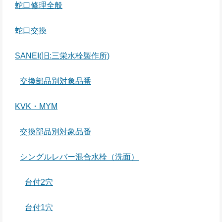
蛇口修理全般
蛇口交換
SANEI(旧:三栄水栓製作所)
交換部品別対象品番
KVK・MYM
交換部品別対象品番
シングルレバー混合水栓（洗面）
台付2穴
台付1穴