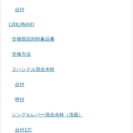
台付
LIXIL(INAX)
交換部品別対象品番
交換方法
２ハンドル混合水栓
台付
壁付
シングルレバー混合水栓（洗面）
台付1穴