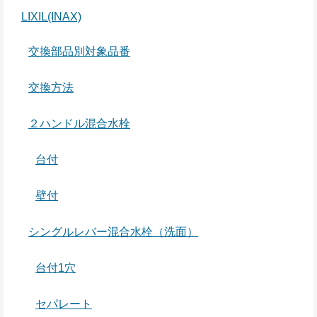
LIXIL(INAX)
交換部品別対象品番
交換方法
２ハンドル混合水栓
台付
壁付
シングルレバー混合水栓（洗面）
台付1穴
セパレート