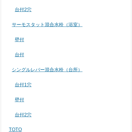
台付2穴
サーモスタット混合水栓（浴室）
壁付
台付
シングルレバー混合水栓（台所）
台付1穴
壁付
台付2穴
TOTO