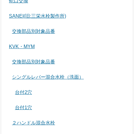
蛇口交換
SANEI(旧:三栄水栓製作所)
交換部品別対象品番
KVK・MYM
交換部品別対象品番
シングルレバー混合水栓（洗面）
台付2穴
台付1穴
２ハンドル混合水栓