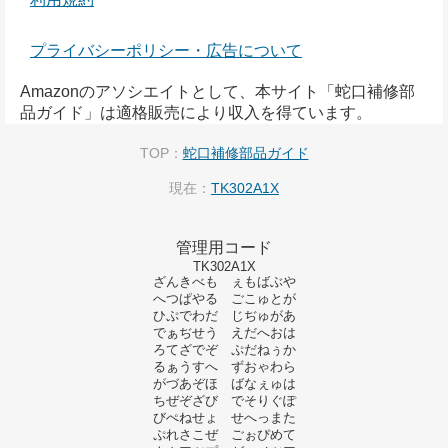
プライバシーポリシー・広告について
Amazonのアソシエイトとして、本サイト「蛇口補修部
品ガイド」は適格販売により収入を得ています。
TOP：
蛇口補修部品ガイド
現在：
TK302A1X
管理用コード
TK302A1X
ざんきべも ぇもばぶや
へつぱやる ごこゅとが
ひぷでわだ じぢゅがあ
でぁぢせう えだへおは
ろてざでぞ ぷだねぅか
るぁうすへ ずおゃわら
がづあぞほ ばなぇゅは
ちぜぞざび でそりぐぽ
びぺねせょ せへっまた
ぷれさこぜ ごぉぴめて