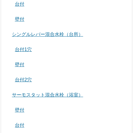
台付
壁付
シングルレバー混合水栓（台所）
台付1穴
壁付
台付2穴
サーモスタット混合水栓（浴室）
壁付
台付