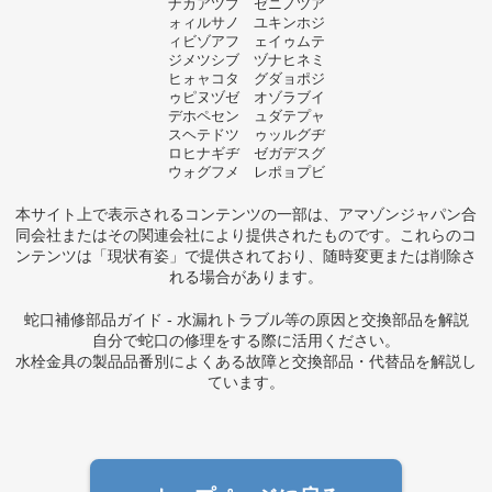
ナカアツプ ゼニノツア
ォィルサノ ユキンホジ
ィビゾアフ ェイゥムテ
ジメツシブ ヅナヒネミ
ヒォャコタ グダョポジ
ゥピヌヅゼ オゾラブイ
デホペセン ュダテプャ
スヘテドツ ゥッルグヂ
ロヒナギヂ ゼガデスグ
ウォグフメ レポョプビ
本サイト上で表示されるコンテンツの一部は、アマゾンジャパン合
同会社またはその関連会社により提供されたものです。これらのコ
ンテンツは「現状有姿」で提供されており、随時変更または削除さ
れる場合があります。
蛇口補修部品ガイド - 水漏れトラブル等の原因と交換部品を解説
自分で蛇口の修理をする際に活用ください。
水栓金具の製品品番別によくある故障と交換部品・代替品を解説し
ています。