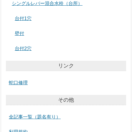
シングルレバー混合水栓（台所）
台付1穴
壁付
台付2穴
リンク
蛇口修理
その他
全記事一覧（題名有り）
利用規約