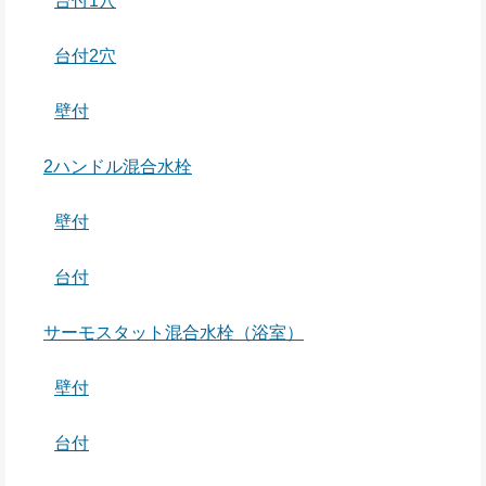
台付1穴
台付2穴
壁付
2ハンドル混合水栓
壁付
台付
サーモスタット混合水栓（浴室）
壁付
台付