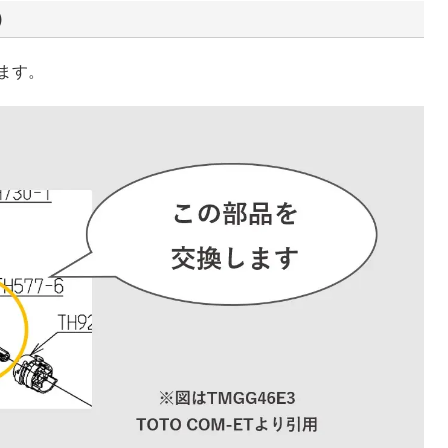
）
ります。