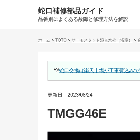
蛇口補修部品ガイド
品番別によくある故障と修理方法を解説
ホーム
>
TOTO
>
サーモスタット混合水栓（浴室）
>
💡
蛇口交換は楽天市場が工事費込みで
更新日：2023/08/24
TMGG46E