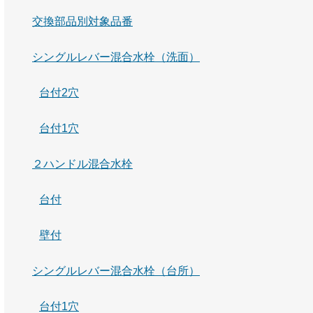
交換部品別対象品番
シングルレバー混合水栓（洗面）
台付2穴
台付1穴
２ハンドル混合水栓
台付
壁付
シングルレバー混合水栓（台所）
台付1穴