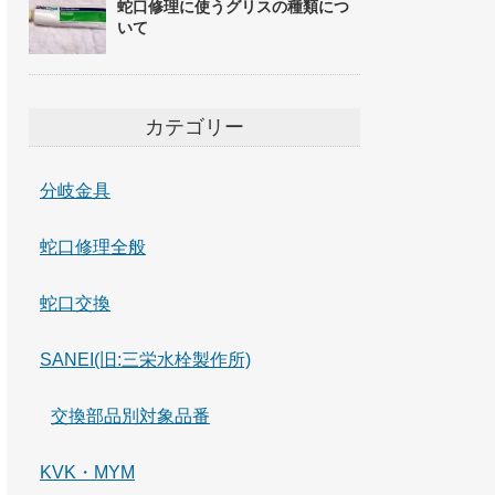
蛇口修理に使うグリスの種類につ
いて
カテゴリー
分岐金具
蛇口修理全般
蛇口交換
SANEI(旧:三栄水栓製作所)
交換部品別対象品番
KVK・MYM