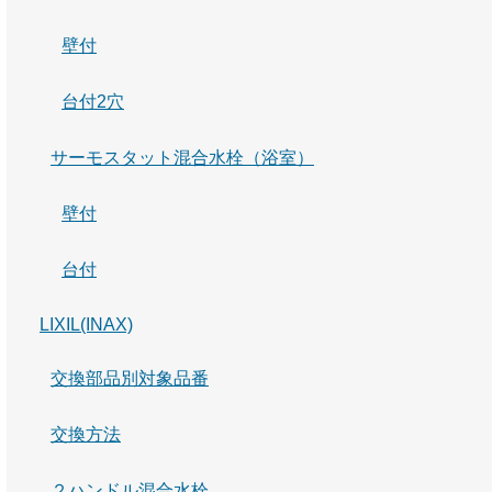
壁付
台付2穴
サーモスタット混合水栓（浴室）
壁付
台付
LIXIL(INAX)
交換部品別対象品番
交換方法
２ハンドル混合水栓