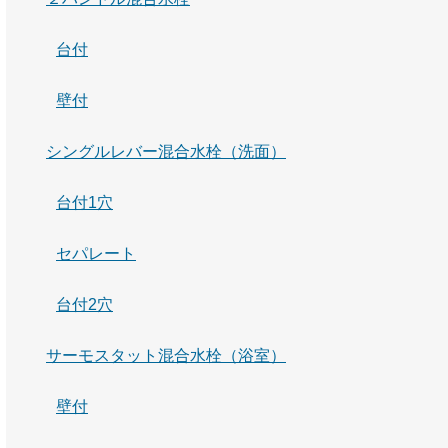
台付
壁付
シングルレバー混合水栓（洗面）
台付1穴
セパレート
台付2穴
サーモスタット混合水栓（浴室）
壁付