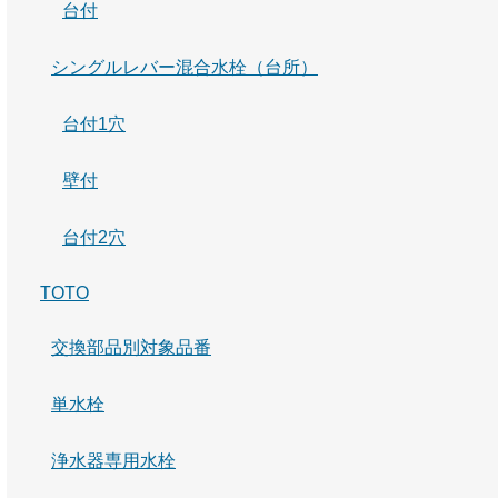
台付
シングルレバー混合水栓（台所）
台付1穴
壁付
台付2穴
TOTO
交換部品別対象品番
単水栓
浄水器専用水栓