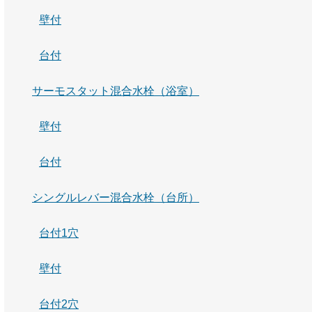
壁付
台付
サーモスタット混合水栓（浴室）
壁付
台付
シングルレバー混合水栓（台所）
台付1穴
壁付
台付2穴