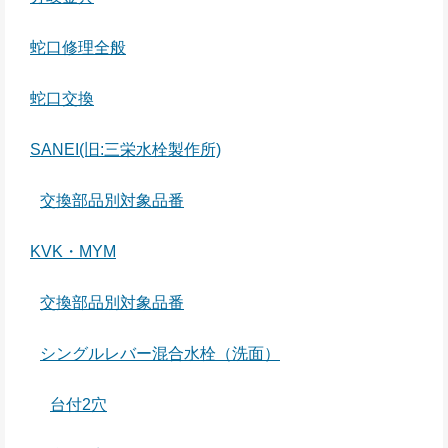
蛇口修理全般
蛇口交換
SANEI(旧:三栄水栓製作所)
交換部品別対象品番
KVK・MYM
交換部品別対象品番
シングルレバー混合水栓（洗面）
台付2穴