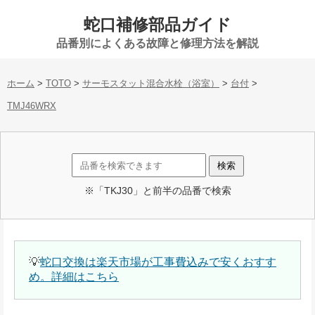
蛇口補修部品ガイド
品番別によくある故障と修理方法を解説
ホーム
>
TOTO
>
サーモスタット混合水栓（浴室）
>
台付
>
TMJ46WRX
※「TKJ30」と前半の品番で検索
💡
蛇口交換は楽天市場が工事費込みで安くおすす
め。詳細はこちら