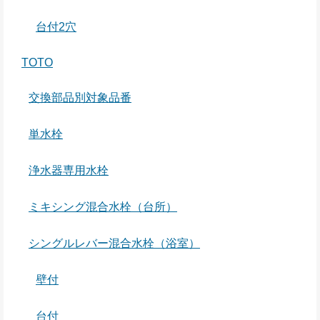
台付2穴
TOTO
交換部品別対象品番
単水栓
浄水器専用水栓
ミキシング混合水栓（台所）
シングルレバー混合水栓（浴室）
壁付
台付