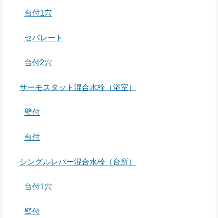
台付1穴
セパレート
台付2穴
サーモスタット混合水栓（浴室）
壁付
台付
シングルレバー混合水栓（台所）
台付1穴
壁付