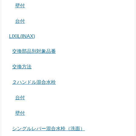
壁付
台付
LIXIL(INAX)
交換部品別対象品番
交換方法
２ハンドル混合水栓
台付
壁付
シングルレバー混合水栓（洗面）