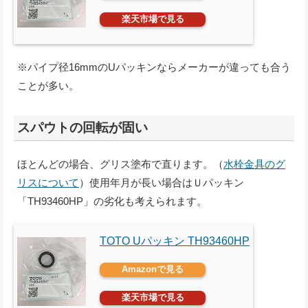
楽天市場で見る
※パイプ径16mmのUパッキンならメーカーが違っても合う
ことが多い。
スパウトの回転が固い
ほとんどの場合、グリス塗布で直ります。（
水栓金具のグ
リスについて
）使用年月が長い場合はＵパッキン
「TH93460HP」の劣化も考えられます。
TOTO Uパッキン TH93460HP
Amazonで見る
楽天市場で見る