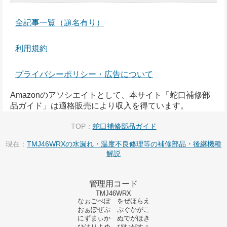
全記事一覧（題名有り）
利用規約
プライバシーポリシー・広告について
Amazonのアソシエイトとして、本サイト「蛇口補修部
品ガイド」は適格販売により収入を得ています。
TOP：
蛇口補修部品ガイド
現在：
TMJ46WRXの水漏れ・温度不良修理等の補修部品・後継機種
解説
管理用コード
TMJ46WRX
なぉごべぽ をぜほらえ
おぁぽぜぷ ぷぐかがこ
にずまぃか ぬでがほき
ひはりよめ ぴむがすぇ