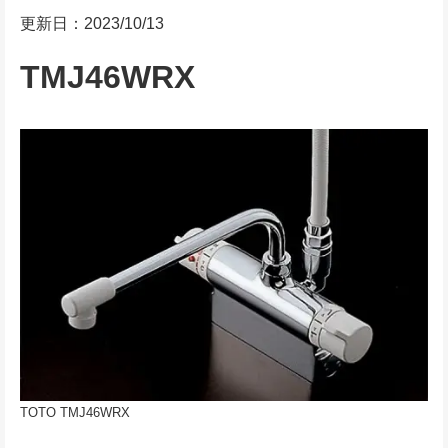
更新日：2023/10/13
TMJ46WRX
TOTO TMJ46WRX