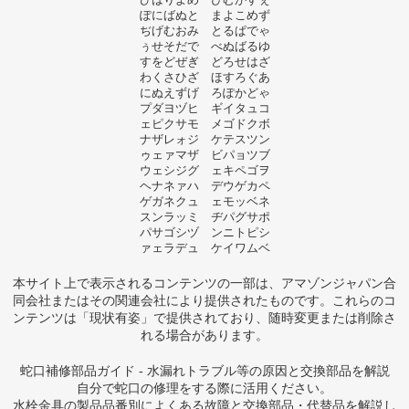
ぽにばぬと まよこめず
ぢげむおみ とるぱでゃ
ぅせそだで べぬばるゆ
すをどぜぎ どろせはざ
わくさひざ ほすろぐあ
にぬえずげ ろぽかどゃ
プダヨヅヒ ギイタュコ
ェピクサモ メゴドクボ
ナザレォジ ケテスツン
ゥェァマザ ビパョツブ
ウェシジグ ェキペゴヲ
ヘナネァハ デウゲカペ
ゲガネクュ ェモッベネ
スンラッミ ヂパグサポ
パサゴシヅ ンニトピシ
ァェラデュ ケイワムベ
本サイト上で表示されるコンテンツの一部は、アマゾンジャパン合
同会社またはその関連会社により提供されたものです。これらのコ
ンテンツは「現状有姿」で提供されており、随時変更または削除さ
れる場合があります。
蛇口補修部品ガイド - 水漏れトラブル等の原因と交換部品を解説
自分で蛇口の修理をする際に活用ください。
水栓金具の製品品番別によくある故障と交換部品・代替品を解説し