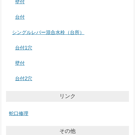
壁付
台付
シングルレバー混合水栓（台所）
台付1穴
壁付
台付2穴
リンク
蛇口修理
その他