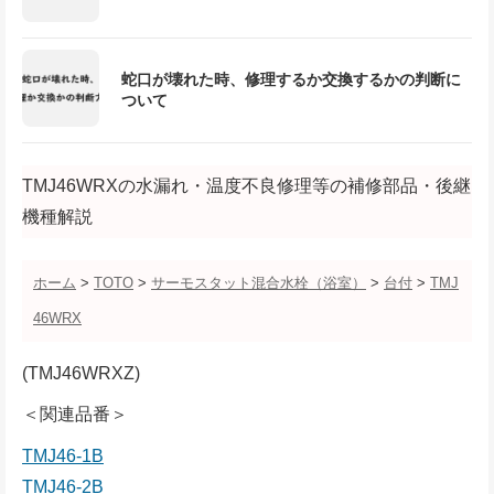
蛇口が壊れた時、修理するか交換するかの判断に
ついて
TMJ46WRXの水漏れ・温度不良修理等の補修部品・後継
機種解説
ホーム
>
TOTO
>
サーモスタット混合水栓（浴室）
>
台付
>
TMJ
46WRX
(TMJ46WRXZ)
＜関連品番＞
TMJ46-1B
TMJ46-2B