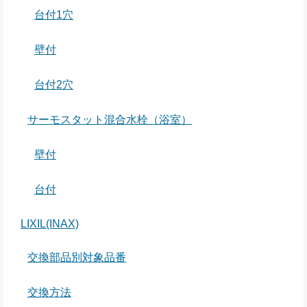
台付1穴
壁付
台付2穴
サーモスタット混合水栓（浴室）
壁付
台付
LIXIL(INAX)
交換部品別対象品番
交換方法