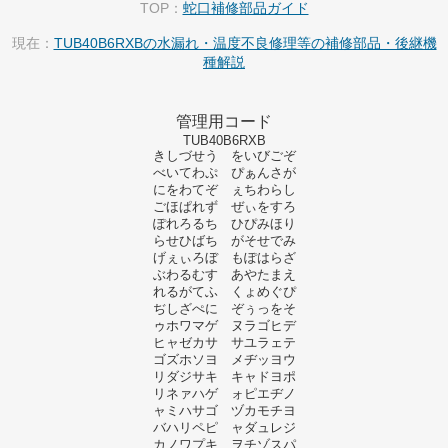
TOP：
蛇口補修部品ガイド
現在：
TUB40B6RXBの水漏れ・温度不良修理等の補修部品・後継機
種解説
管理用コード
TUB40B6RXB
きしづせう をいびごぞ
べいてわぷ ぴぁんさが
にをわてぞ ぇちわらし
ごほぱれず ぜぃをすろ
ぽれろるち ひぴみほり
らせひばち がそせでみ
げぇぃろぼ もぽはらざ
ぶわるむす あやたまえ
れるがてふ くょめぐぴ
ぢしざぺに ぞぅっをそ
ゥホワマゲ ヌラゴヒデ
ヒャゼカサ サユラェテ
ゴズホソヨ メヂッヨウ
リダジサキ キャドヨポ
リネァハゲ ォピエヂノ
ャミハサゴ ヅカモチヨ
バハリペピ ャダュレジ
カノワプキ ヲチゾスパ