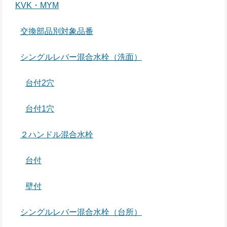
KVK・MYM
交換部品別対象品番
シングルレバー混合水栓（洗面）
台付2穴
台付1穴
２ハンドル混合水栓
台付
壁付
シングルレバー混合水栓（台所）