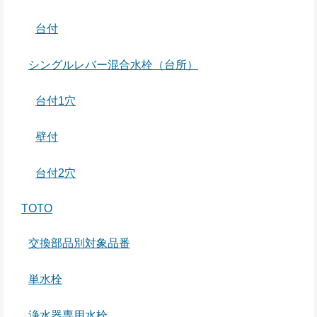
台付
シングルレバー混合水栓（台所）
台付1穴
壁付
台付2穴
TOTO
交換部品別対象品番
単水栓
浄水器専用水栓