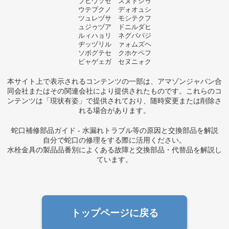
プヒウソゼ スヌドシゥ
ウテプクノ デォオュシ
ツュレヅサ モシテクフ
ュジゥヅア ドニルダヒ
ルィハョリ ネグバパジ
ヂッヅリル ァォムズヘ
ソボグテセ クホケペフ
ビャゲェガ セヌニォク
本サイト上で表示されるコンテンツの一部は、アマゾンジャパン合
同会社またはその関連会社により提供されたものです。これらのコ
ンテンツは「現状有姿」で提供されており、随時変更または削除さ
れる場合があります。
蛇口補修部品ガイド - 水漏れトラブル等の原因と交換部品を解説
自分で蛇口の修理をする際に活用ください。
水栓金具の製品品番別によくある故障と交換部品・代替品を解説し
ています。
トップページに戻る