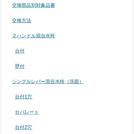
交換部品別対象品番
交換方法
２ハンドル混合水栓
台付
壁付
シングルレバー混合水栓（洗面）
台付1穴
セパレート
台付2穴