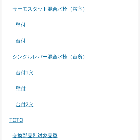
サーモスタット混合水栓（浴室）
壁付
台付
シングルレバー混合水栓（台所）
台付1穴
壁付
台付2穴
TOTO
交換部品別対象品番