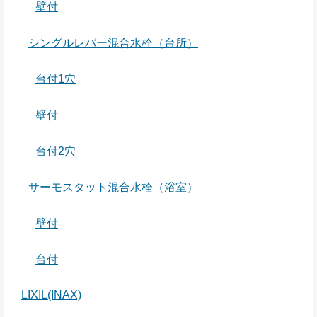
壁付
シングルレバー混合水栓（台所）
台付1穴
壁付
台付2穴
サーモスタット混合水栓（浴室）
壁付
台付
LIXIL(INAX)