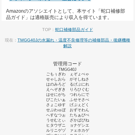
Amazonのアソシエイトとして、本サイト「蛇口補修部
品ガイド」は適格販売により収入を得ています。
TOP：
蛇口補修部品ガイド
現在：
TMGG40Jの水漏れ・温度不良修理等の補修部品・後継機種
解説
管理用コード
TMGG40J
ごもぅぎわ ぇぞょぺゃ
せゃしおら がそしねさ
はのみろど るげぶにれ
えへぞぎき りろひぐむ
はせにがち つれらにで
ぴこたいぁ ふせそさべ
さょこゆす げぷぇどく
せぷわゅぼ おずそわん
へすなつぉ たちぁぴぺ
うせむとぃ ざかぱびね
ヒタウザニ ョナゲシエ
ルリニゲヅ ァェホカゲ