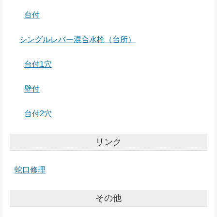
台付
シングルレバー混合水栓（台所）
台付1穴
壁付
台付2穴
リンク
蛇口修理
その他