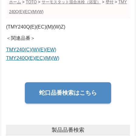
ホーム
>
TOTO
>
サーモスタット混合水栓（浴室）
>
壁付
>
TMY
240Q(E)(EC)(M)(W)
(TMY240Q(E)(EC)(M)(W)Z)
＜関連品番＞
TMY240(C)(W)(E)(EW)
TMY240Q(E)(EC)(M)(W)
蛇口品番検索はこちら
製品品番検索