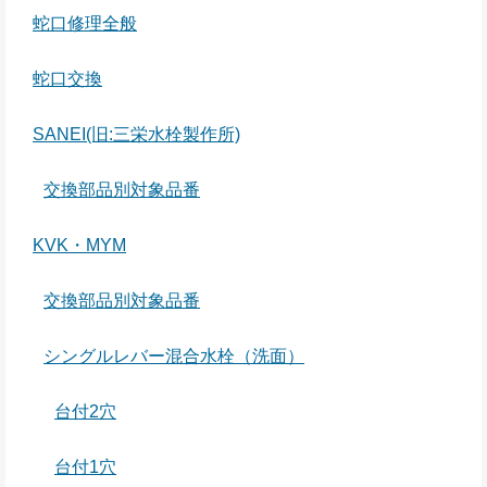
蛇口修理全般
蛇口交換
SANEI(旧:三栄水栓製作所)
交換部品別対象品番
KVK・MYM
交換部品別対象品番
シングルレバー混合水栓（洗面）
台付2穴
台付1穴