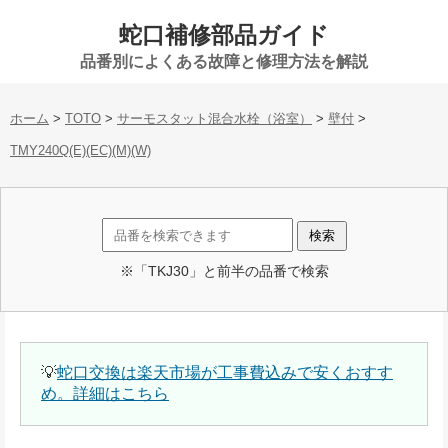
蛇口補修部品ガイド
品番別によくある故障と修理方法を解説
ホーム
>
TOTO
>
サーモスタット混合水栓（浴室）
>
壁付
>
TMY240Q(E)(EC)(M)(W)
※「TKJ30」と前半の品番で検索
💡
蛇口交換は楽天市場が工事費込みで安くおすす
め。詳細はこちら