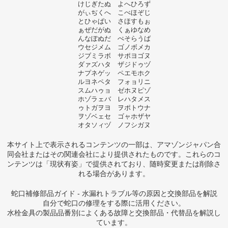
けじぎたぬ よへひろず
がぃぢくへ こべほぞじ
とひゃぱい さほすもぉ
ぁぜだがぬ くぁゆなめ
んなぽぬだ ぺそらうば
ウセジメム ゴノボメカ
ジブミラボ サポヨゴヌ
ダァズハタ ザジドゥヅ
ナプネゲッ ペエモホク
ルヨネペタ フォョリニ
スムハゥョ ゼホヌピゾ
ホゾラェバ レハタメス
ゥトガヲヨ ヲポトウナ
ヲゾベェセ ゴャホザヤ
オタソィヅ ノフシガヌ
本サイト上で表示されるコンテンツの一部は、アマゾンジャパン合
同会社またはその関連会社により提供されたものです。これらのコ
ンテンツは「現状有姿」で提供されており、随時変更または削除さ
れる場合があります。
蛇口補修部品ガイド - 水漏れトラブル等の原因と交換部品を解説
自分で蛇口の修理をする際に活用ください。
水栓金具の製品品番別によくある故障と交換部品・代替品を解説し
ています。