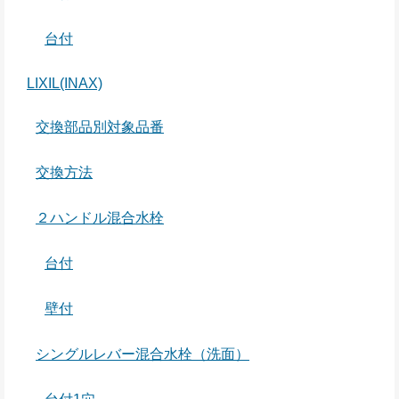
台付
LIXIL(INAX)
交換部品別対象品番
交換方法
２ハンドル混合水栓
台付
壁付
シングルレバー混合水栓（洗面）