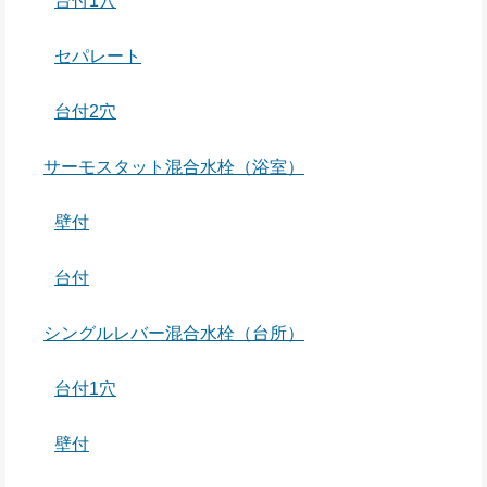
台付1穴
セパレート
台付2穴
サーモスタット混合水栓（浴室）
壁付
台付
シングルレバー混合水栓（台所）
台付1穴
壁付