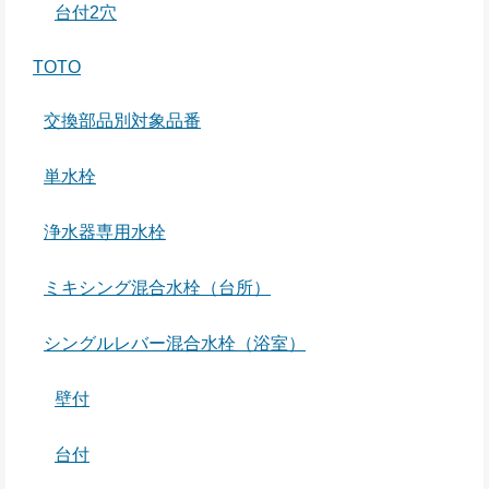
台付2穴
TOTO
交換部品別対象品番
単水栓
浄水器専用水栓
ミキシング混合水栓（台所）
シングルレバー混合水栓（浴室）
壁付
台付