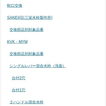
蛇口交換
SANEI(旧:三栄水栓製作所)
交換部品別対象品番
KVK・MYM
交換部品別対象品番
シングルレバー混合水栓（洗面）
台付2穴
台付1穴
２ハンドル混合水栓