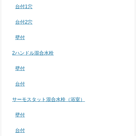
台付1穴
台付2穴
壁付
2ハンドル混合水栓
壁付
台付
サーモスタット混合水栓（浴室）
壁付
台付