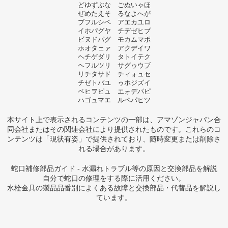
どゆずぶな ごぬいゃほ
ぜめたえそ るなよへが
ブフルシベ アエカユロ
イホパグヤ チデゼヒブ
ビヌドパグ モカムマポ
ホオタェァ アクデイワ
ヘチゲダリ タトイテク
ヘフルツリ サグゥウブ
リチタサド チィォュセ
チゼトバユ ゥホジズイ
ペヒヲピュ エォデパピ
ハゴュマエ ルペパヒツ
本サイト上で表示されるコンテンツの一部は、アマゾンジャパン合
同会社またはその関連会社により提供されたものです。これらのコ
ンテンツは「現状有姿」で提供されており、随時変更または削除さ
れる場合があります。
蛇口補修部品ガイド - 水漏れトラブル等の原因と交換部品を解説
自分で蛇口の修理をする際に活用ください。
水栓金具の製品品番別によくある故障と交換部品・代替品を解説し
ています。