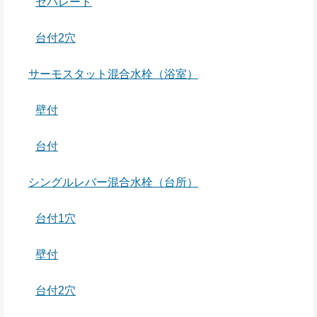
セパレート
台付2穴
サーモスタット混合水栓（浴室）
壁付
台付
シングルレバー混合水栓（台所）
台付1穴
壁付
台付2穴