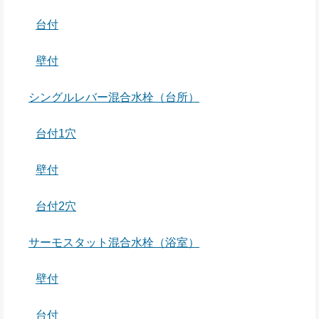
台付
壁付
シングルレバー混合水栓（台所）
台付1穴
壁付
台付2穴
サーモスタット混合水栓（浴室）
壁付
台付