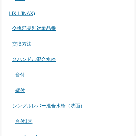
LIXIL(INAX)
交換部品別対象品番
交換方法
２ハンドル混合水栓
台付
壁付
シングルレバー混合水栓（洗面）
台付1穴