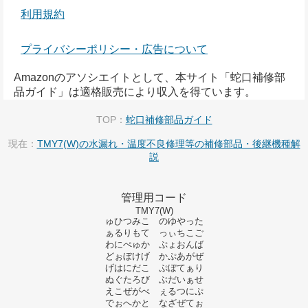
利用規約
プライバシーポリシー・広告について
Amazonのアソシエイトとして、本サイト「蛇口補修部
品ガイド」は適格販売により収入を得ています。
TOP：
蛇口補修部品ガイド
現在：
TMY7(W)の水漏れ・温度不良修理等の補修部品・後継機種解
説
管理用コード
TMY7(W)
ゅひつみこ のゆやった
ぁるりもて っぃちこご
わにぺゅか ぷょおんば
どぉぼけげ かぷあがぜ
げはにだこ ぷぼてぁり
ぬぐたろび ぶだいぁせ
えこぜがべ ぇるつにぷ
でぉへかと なざぜてぉ