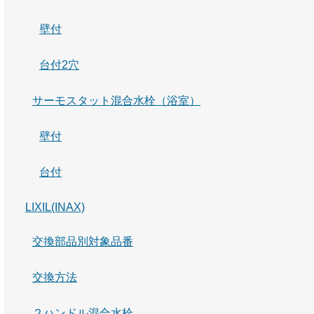
壁付
台付2穴
サーモスタット混合水栓（浴室）
壁付
台付
LIXIL(INAX)
交換部品別対象品番
交換方法
２ハンドル混合水栓