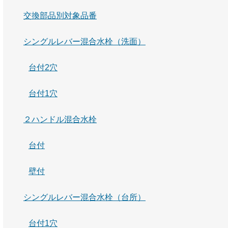
交換部品別対象品番
シングルレバー混合水栓（洗面）
台付2穴
台付1穴
２ハンドル混合水栓
台付
壁付
シングルレバー混合水栓（台所）
台付1穴