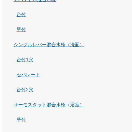
台付
壁付
シングルレバー混合水栓（洗面）
台付1穴
セパレート
台付2穴
サーモスタット混合水栓（浴室）
壁付