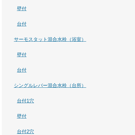
壁付
台付
サーモスタット混合水栓（浴室）
壁付
台付
シングルレバー混合水栓（台所）
台付1穴
壁付
台付2穴