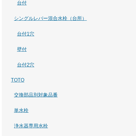
台付
シングルレバー混合水栓（台所）
台付1穴
壁付
台付2穴
TOTO
交換部品別対象品番
単水栓
浄水器専用水栓