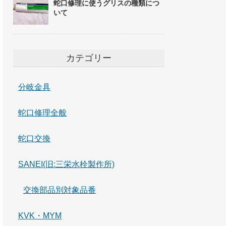
蛇口修理に使うグリスの種類につ
いて
カテゴリー
分岐金具
蛇口修理全般
蛇口交換
SANEI(旧:三栄水栓製作所)
交換部品別対象品番
KVK・MYM