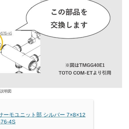
換説明図
 サーモユニット部 シルバー 7×8×12
76-4S