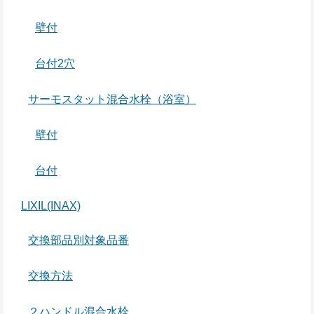
壁付
台付2穴
サーモスタット混合水栓（浴室）
壁付
台付
LIXIL(INAX)
交換部品別対象品番
交換方法
２ハンドル混合水栓