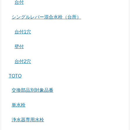
台付
シングルレバー混合水栓（台所）
台付1穴
壁付
台付2穴
TOTO
交換部品別対象品番
単水栓
浄水器専用水栓