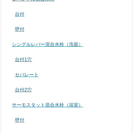
台付
壁付
シングルレバー混合水栓（洗面）
台付1穴
セパレート
台付2穴
サーモスタット混合水栓（浴室）
壁付