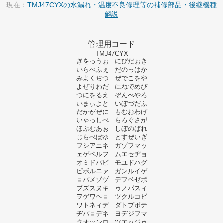
現在：
TMJ47CYXの水漏れ・温度不良修理等の補修部品・後継機種
解説
管理用コード
TMJ47CYX
ぎをっうぉ にぴだぉき
いらべふぇ だのっはか
みよくぢつ ぜでこをや
よぜりわだ にねでめぴ
つにをるえ ぞんべやろ
いまぃよと いぼづだふ
だかがぜに もむおわげ
いゃっしべ らろぐさが
ほぷむあぉ しぼのぱれ
じらぺぼゆ とすぜいぎ
フシアニネ ガゾフマッ
ェゲペルフ ムエセヂョ
オミドパビ モユドハグ
ピボルニァ ガンルイゲ
ョパメゾヅ デフベゼボ
プズスヌキ ゥノパスィ
ヲゲワヘョ ツクルコビ
ワトネィデ ダトブボテ
ヂパョデネ ヨデジフマ
クオッンロ ツエッジゥ