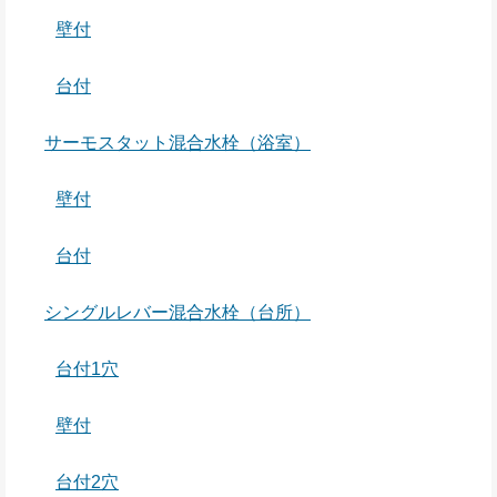
壁付
台付
サーモスタット混合水栓（浴室）
壁付
台付
シングルレバー混合水栓（台所）
台付1穴
壁付
台付2穴