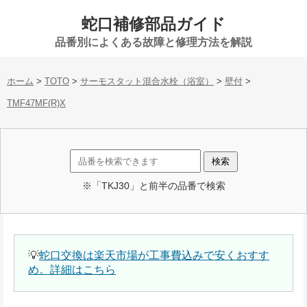
蛇口補修部品ガイド
品番別によくある故障と修理方法を解説
ホーム
>
TOTO
>
サーモスタット混合水栓（浴室）
>
壁付
>
TMF47MF(R)X
※「TKJ30」と前半の品番で検索
💡
蛇口交換は楽天市場が工事費込みで安くおすす
め。詳細はこちら