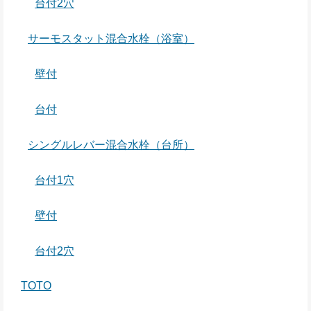
台付2穴
サーモスタット混合水栓（浴室）
壁付
台付
シングルレバー混合水栓（台所）
台付1穴
壁付
台付2穴
TOTO