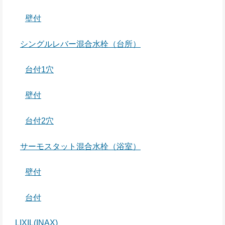
壁付
シングルレバー混合水栓（台所）
台付1穴
壁付
台付2穴
サーモスタット混合水栓（浴室）
壁付
台付
LIXIL(INAX)