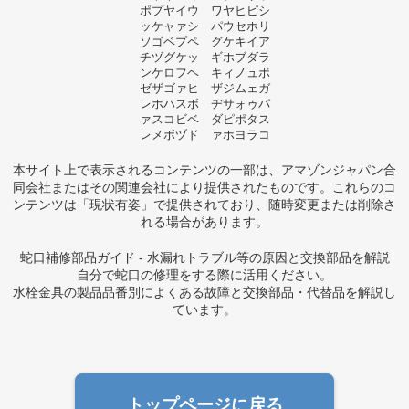
ポプヤイウ ワヤヒピシ
ッケャァシ パウセホリ
ソゴベプペ グケキイア
チヅグケッ ギホブダラ
ンケロフヘ キィノュボ
ゼザゴァヒ ザジムェガ
レホハスボ ヂサォゥパ
ァスコビベ ダピポタス
レメボヅド ァホヨラコ
本サイト上で表示されるコンテンツの一部は、アマゾンジャパン合
同会社またはその関連会社により提供されたものです。これらのコ
ンテンツは「現状有姿」で提供されており、随時変更または削除さ
れる場合があります。
蛇口補修部品ガイド - 水漏れトラブル等の原因と交換部品を解説
自分で蛇口の修理をする際に活用ください。
水栓金具の製品品番別によくある故障と交換部品・代替品を解説し
ています。
トップページに戻る