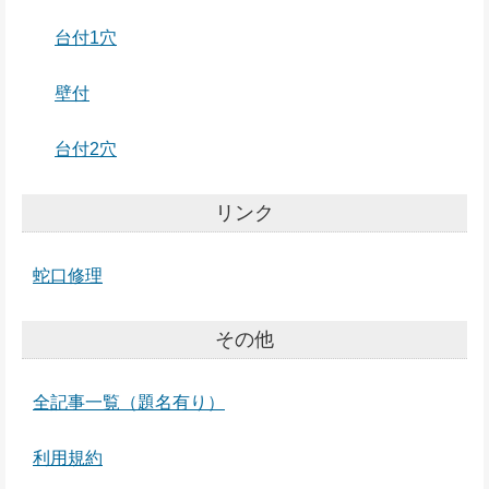
台付1穴
壁付
台付2穴
リンク
蛇口修理
その他
全記事一覧（題名有り）
利用規約