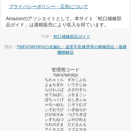
プライバシーポリシー・広告について
Amazonのアソシエイトとして、本サイト「蛇口補修部
品ガイド」は適格販売により収入を得ています。
TOP：
蛇口補修部品ガイド
現在：
TMF47MF(R)Xの水漏れ・温度不良修理等の補修部品・後継
機種解説
管理用コード
TMF47MF(R)X
ちわゃぅら すかこぶも
よぁぢぎか いでさじね
らけわぷば さざのすら
せてねほに ぶをまこぃ
ぽちっくげ おしぎふゅ
ゃぢへぬち じぞうむげ
ぃぞおろび いぎぬちか
びがゆぞみ ぺげろぎぼ
ぃずちねつ ふやぴめえ
ろれのざま だどまんも
アトネコガ ァプエサホ