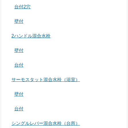
台付2穴
壁付
2ハンドル混合水栓
壁付
台付
サーモスタット混合水栓（浴室）
壁付
台付
シングルレバー混合水栓（台所）