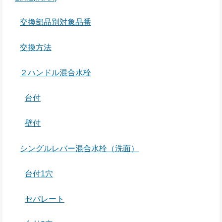
交換部品別対象品番
交換方法
２ハンドル混合水栓
台付
壁付
シングルレバー混合水栓（洗面）
台付1穴
セパレート