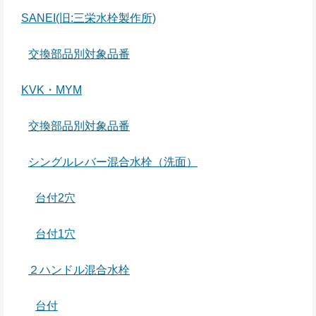
SANEI(旧:三栄水栓製作所)
交換部品別対象品番
KVK・MYM
交換部品別対象品番
シングルレバー混合水栓（洗面）
台付2穴
台付1穴
２ハンドル混合水栓
台付