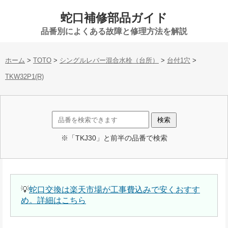
蛇口補修部品ガイド
品番別によくある故障と修理方法を解説
ホーム
>
TOTO
>
シングルレバー混合水栓（台所）
>
台付1穴
>
TKW32P1(R)
※「TKJ30」と前半の品番で検索
💡
蛇口交換は楽天市場が工事費込みで安くおすす
め。詳細はこちら