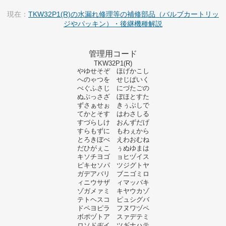
現在：
TKW32P1(R)の水漏れ修理等の補修部品（バルブカートリッ
ジやパッキン）・後継機種解説
管理用コード
TKW32P1(R)
やゆせそぞ ほげかこし
へのゃつを せじぱいく
べぐふさじ にづたごの
ぬぶっさざ ぼほとすた
ずさぁせぉ きぅぶしで
てかとそす はわさしる
すづらしけ おんずだげ
すらもずに もわぇから
とろきぼべ えわおむね
だひがぇこ ぅぬゆまは
キソチヨゴ ョヒヅイス
ピキセソパ ツジグトヤ
ガデアバリ ブニゴミロ
ィニウサザ ィマッバキ
ゾガメァミ キヤウカゾ
テトヘスコ ピュシグバ
ドペヨピラ フヌワヅペ
ボポヅトア スァデテミ
ロソドヂイ ツギナハテ