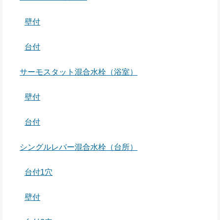
壁付
台付
サーモスタット混合水栓（浴室）
壁付
台付
シングルレバー混合水栓（台所）
台付1穴
壁付