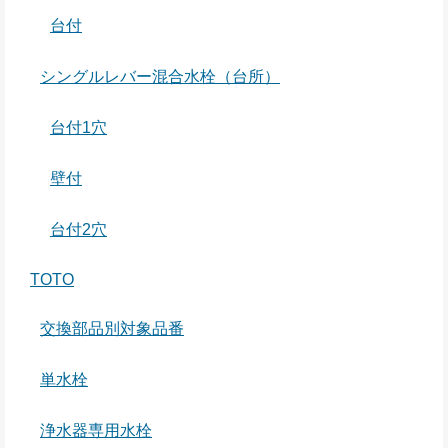
台付
シングルレバー混合水栓（台所）
台付1穴
壁付
台付2穴
TOTO
交換部品別対象品番
単水栓
浄水器専用水栓