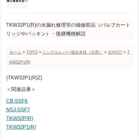
TKW32P1(R)の水漏れ修理等の補修部品（バルブカート
リッジやパッキン）・後継機種解説
ホーム
>
TOTO
>
シングルレバー混合水栓（台所）
>
台付1穴
>
T
KW32P1(R)
(TKW32P1(R)Z)
＜関連品番＞
CB-SSF6
NSJ-SSF7
TKW32P(R)
TKW32P1(R)