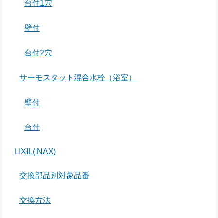
台付1穴
壁付
台付2穴
サーモスタット混合水栓（浴室）
壁付
台付
LIXIL(INAX)
交換部品別対象品番
交換方法