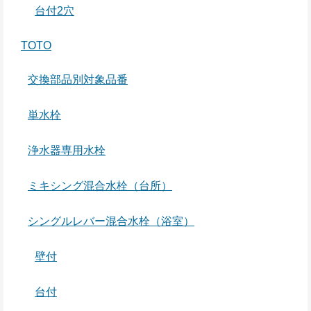
台付2穴
TOTO
交換部品別対象品番
単水栓
浄水器専用水栓
ミキシング混合水栓（台所）
シングルレバー混合水栓（浴室）
壁付
台付