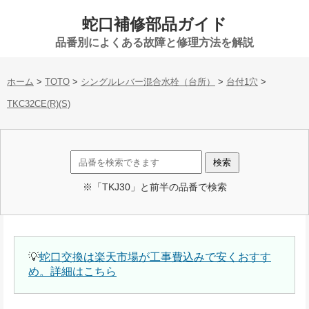
蛇口補修部品ガイド
品番別によくある故障と修理方法を解説
ホーム
>
TOTO
>
シングルレバー混合水栓（台所）
>
台付1穴
>
TKC32CE(R)(S)
※「TKJ30」と前半の品番で検索
💡
蛇口交換は楽天市場が工事費込みで安くおすす
め。詳細はこちら