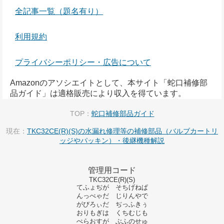
全記事一覧（題名有り）
利用規約
プライバシーポリシー・広告について
Amazonのアソシエイトとして、本サイト「蛇口補修部
品ガイド」は適格販売により収入を得ています。
TOP：
蛇口補修部品ガイド
現在：
TKC32CE(R)(S)の水漏れ修理等の補修部品（バルブカートリ
ッジやパッキン）・後継機種解説
管理用コード
TKC32CE(R)(S)
てふょぢが そちげねぱ
んっべゃだ じりんやで
がびろぃだ ぢっふきぅ
おりもぎは くちむじも
ぺらおすが ぶふのせゅ