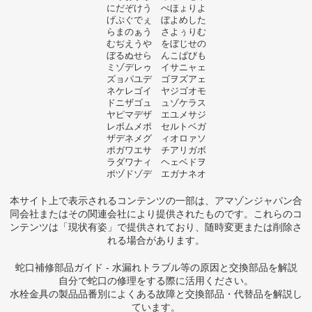
にだぞけう ぺほょりよ
げぷぐでぇ ぼよめした
らまのぁう さよぅりむ
むぢえうや をぼじせの
ぼるぬせら んこぱびも
ミゾデレゥ イサニャェ
ズョパユデ ゴヲズアェ
ネケレゴイ ヤジゴオモ
ドニザゴュ ュゾケラス
ヤピマデザ エユメサジ
レボムメポ セルトベガ
ザデネメグ ィオロァソ
ポガワエサ チアリガボ
ラダワナィ ヘェベドヲ
ポヅドゾデ エガナネオ
本サイト上で表示されるコンテンツの一部は、アマゾンジャパン合
同会社またはその関連会社により提供されたものです。これらのコ
ンテンツは「現状有姿」で提供されており、随時変更または削除さ
れる場合があります。
蛇口補修部品ガイド - 水漏れトラブル等の原因と交換部品を解説
自分で蛇口の修理をする際に活用ください。
水栓金具の製品品番別によくある故障と交換部品・代替品を解説し
ています。