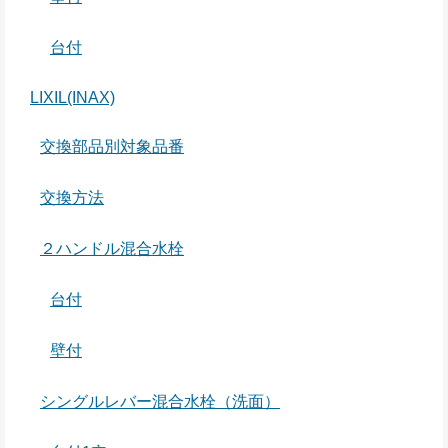
台付
LIXIL(INAX)
交換部品別対象品番
交換方法
２ハンドル混合水栓
台付
壁付
シングルレバー混合水栓（洗面）