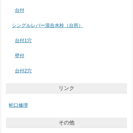
台付
シングルレバー混合水栓（台所）
台付1穴
壁付
台付2穴
リンク
蛇口修理
その他