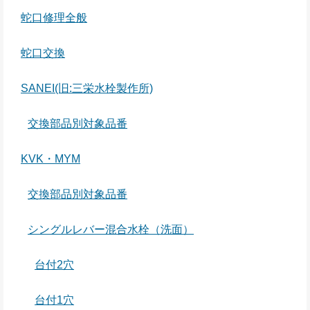
蛇口修理全般
蛇口交換
SANEI(旧:三栄水栓製作所)
交換部品別対象品番
KVK・MYM
交換部品別対象品番
シングルレバー混合水栓（洗面）
台付2穴
台付1穴