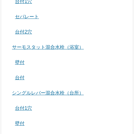
台付1穴
セパレート
台付2穴
サーモスタット混合水栓（浴室）
壁付
台付
シングルレバー混合水栓（台所）
台付1穴
壁付