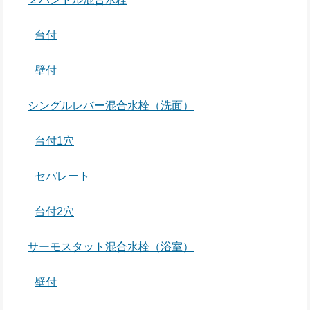
台付
壁付
シングルレバー混合水栓（洗面）
台付1穴
セパレート
台付2穴
サーモスタット混合水栓（浴室）
壁付