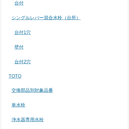
台付
シングルレバー混合水栓（台所）
台付1穴
壁付
台付2穴
TOTO
交換部品別対象品番
単水栓
浄水器専用水栓