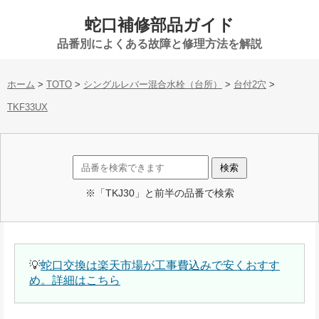
蛇口補修部品ガイド
品番別によくある故障と修理方法を解説
ホーム
>
TOTO
>
シングルレバー混合水栓（台所）
>
台付2穴
>
TKF33UX
※「TKJ30」と前半の品番で検索
💡
蛇口交換は楽天市場が工事費込みで安くおすす
め。詳細はこちら