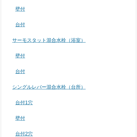
壁付
台付
サーモスタット混合水栓（浴室）
壁付
台付
シングルレバー混合水栓（台所）
台付1穴
壁付
台付2穴