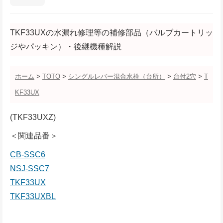
TKF33UXの水漏れ修理等の補修部品（バルブカートリッ
ジやパッキン）・後継機種解説
ホーム
>
TOTO
>
シングルレバー混合水栓（台所）
>
台付2穴
>
T
KF33UX
(TKF33UXZ)
＜関連品番＞
CB-SSC6
NSJ-SSC7
TKF33UX
TKF33UXBL