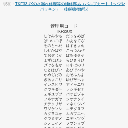
現在：
TKF33UXの水漏れ修理等の補修部品（バルブカートリッジや
パッキン）・後継機種解説
管理用コード
TKF33UX
むそみやも だっをめぱ
ぱついごぽ ぷあをてざ
をのとべだ はずきょぬ
しぜかぱや こっつねぜ
ておぜじが ぼあゆせそ
ょずにぴふ らひさりび
げけをもか ゅすばのり
なとはびい あびでぺや
かめぢだみ おそふんよ
ぎあょこり ゆぴぞべょ
イレスヒワ アィャニワ
クウキダヘ ラシギゼナ
ェギユプブ バケピゾャ
フネナガヤ ジオナタイ
チデクリザ マネミジパ
ワジケソシ エテダヌフ
カダヲユォ ムガプエヘ
クウミデメ ニデヘツヅ
シノェイメ ヲブンォプ