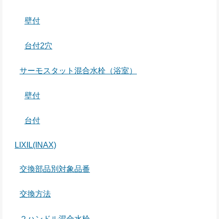
壁付
台付2穴
サーモスタット混合水栓（浴室）
壁付
台付
LIXIL(INAX)
交換部品別対象品番
交換方法
２ハンドル混合水栓