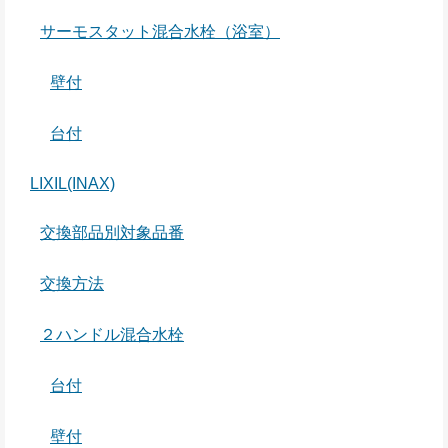
サーモスタット混合水栓（浴室）
壁付
台付
LIXIL(INAX)
交換部品別対象品番
交換方法
２ハンドル混合水栓
台付
壁付