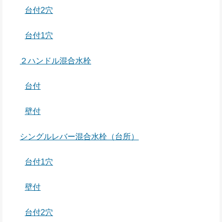
台付2穴
台付1穴
２ハンドル混合水栓
台付
壁付
シングルレバー混合水栓（台所）
台付1穴
壁付
台付2穴