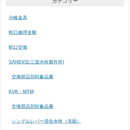
カテゴリー
分岐金具
蛇口修理全般
蛇口交換
SANEI(旧:三栄水栓製作所)
交換部品別対象品番
KVK・MYM
交換部品別対象品番
シングルレバー混合水栓（洗面）