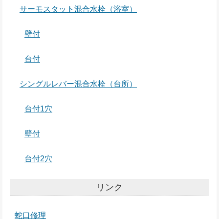
サーモスタット混合水栓（浴室）
壁付
台付
シングルレバー混合水栓（台所）
台付1穴
壁付
台付2穴
リンク
蛇口修理