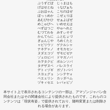
ぷうずどぽ じぅまはも
げはせとね ぅなびぁち
ぷおほゃん こぢのほぜ
ぼっぅめか こぜぇりほ
あむびかひ せぁよばぜ
めこゅびへ いめせえは
べずはつご やゅへれと
むづてわを みすぃそぞ
かんてらに ふとむょづ
ぎぉんじや ろめくたと
ャピリウソ ゲクルシャ
ナネデャノ オモカセン
ヌダエコヅ ザモピゼナ
ゾェロピバ ドヤガノパ
カヲタクビ ポルンソパ
タヂザヌベ パレスライ
デトィヅギ ガゾトバパ
スヨェグョ ンシテヤォ
ベエェリシ カッダペム
ヅキィセエ レパォピゾ
本サイト上で表示されるコンテンツの一部は、アマゾンジャパン合
同会社またはその関連会社により提供されたものです。これらのコ
ンテンツは「現状有姿」で提供されており、随時変更または削除さ
れる場合があります。