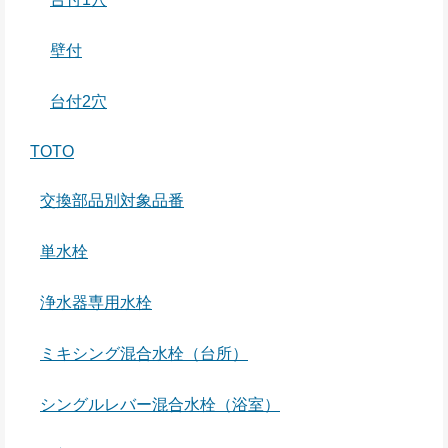
壁付
台付2穴
TOTO
交換部品別対象品番
単水栓
浄水器専用水栓
ミキシング混合水栓（台所）
シングルレバー混合水栓（浴室）