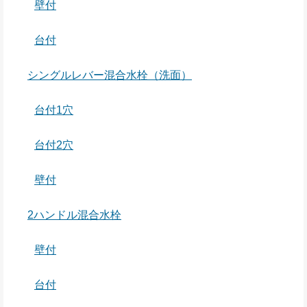
壁付
台付
シングルレバー混合水栓（洗面）
台付1穴
台付2穴
壁付
2ハンドル混合水栓
壁付
台付