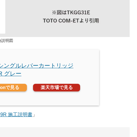
換説明図
O シングルレバーカートリッジ
9R グレー
zonで見る
楽天市場で見る
29R 施工説明書
」