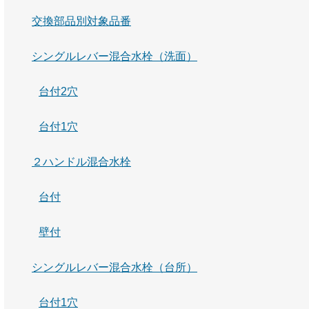
交換部品別対象品番
シングルレバー混合水栓（洗面）
台付2穴
台付1穴
２ハンドル混合水栓
台付
壁付
シングルレバー混合水栓（台所）
台付1穴