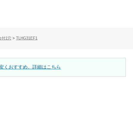
台付1穴
>
TLHG31EF1
安くおすすめ。詳細はこちら