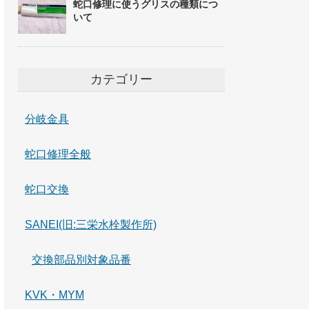
蛇口修理に使うグリスの種類につ
いて
カテゴリー
分岐金具
蛇口修理全般
蛇口交換
SANEI(旧:三栄水栓製作所)
交換部品別対象品番
KVK・MYM