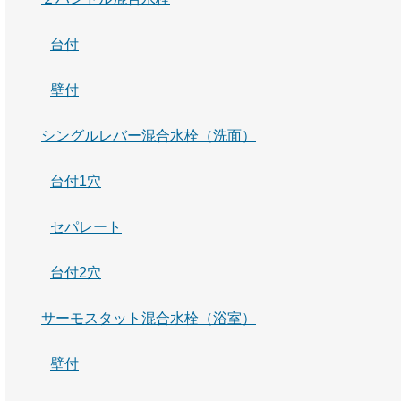
台付
壁付
シングルレバー混合水栓（洗面）
台付1穴
セパレート
台付2穴
サーモスタット混合水栓（浴室）
壁付