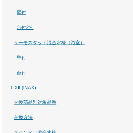
壁付
台付2穴
サーモスタット混合水栓（浴室）
壁付
台付
LIXIL(INAX)
交換部品別対象品番
交換方法
２ハンドル混合水栓