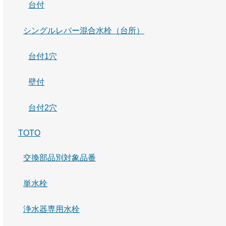
台付
シングルレバー混合水栓（台所）
台付1穴
壁付
台付2穴
TOTO
交換部品別対象品番
単水栓
浄水器専用水栓