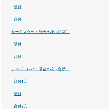
壁付
台付
サーモスタット混合水栓（浴室）
壁付
台付
シングルレバー混合水栓（台所）
台付1穴
壁付
台付2穴