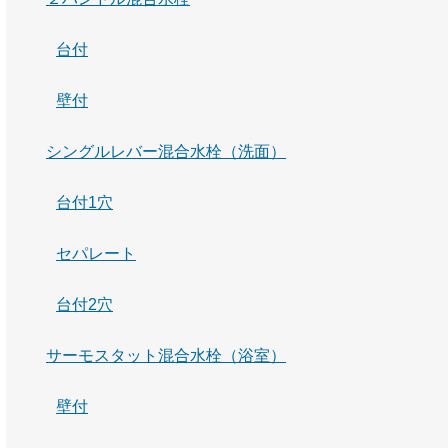
台付
壁付
シングルレバー混合水栓（洗面）
台付1穴
セパレート
台付2穴
サーモスタット混合水栓（浴室）
壁付