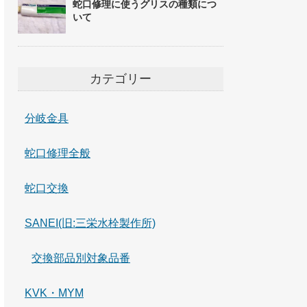
蛇口修理に使うグリスの種類につ
いて
カテゴリー
分岐金具
蛇口修理全般
蛇口交換
SANEI(旧:三栄水栓製作所)
交換部品別対象品番
KVK・MYM