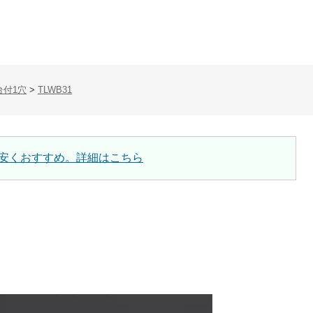
台付1穴
>
TLWB31
安くおすすめ。詳細はこちら