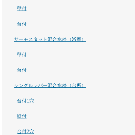
壁付
台付
サーモスタット混合水栓（浴室）
壁付
台付
シングルレバー混合水栓（台所）
台付1穴
壁付
台付2穴