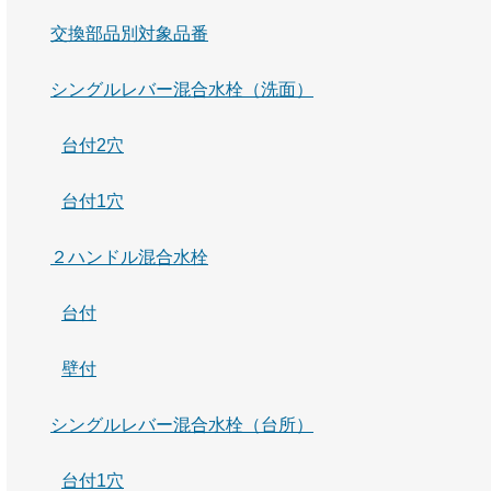
交換部品別対象品番
シングルレバー混合水栓（洗面）
台付2穴
台付1穴
２ハンドル混合水栓
台付
壁付
シングルレバー混合水栓（台所）
台付1穴