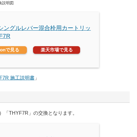
交換説明図
O シングルレバー混合栓用カートリッ
F7R
zonで見る
楽天市場で見る
YF7R 施工説明書
」
「THYF7R」の交換となります。