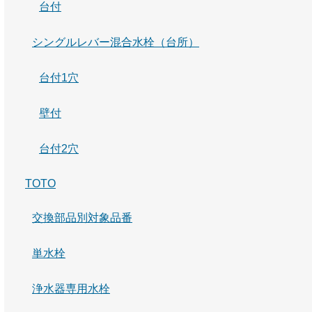
台付
シングルレバー混合水栓（台所）
台付1穴
壁付
台付2穴
TOTO
交換部品別対象品番
単水栓
浄水器専用水栓