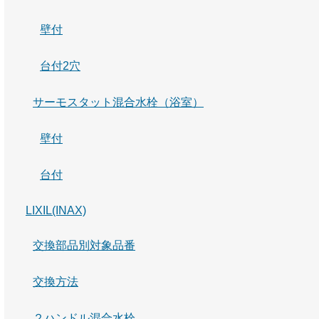
壁付
台付2穴
サーモスタット混合水栓（浴室）
壁付
台付
LIXIL(INAX)
交換部品別対象品番
交換方法
２ハンドル混合水栓