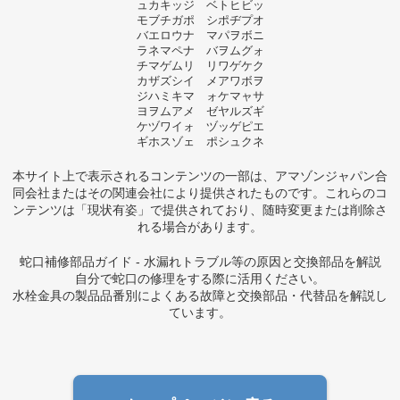
ュカキッジ ベトヒビッ
モブチガポ シポヂプオ
バエロウナ マパヲボニ
ラネマペナ バヲムグォ
チマゲムリ リワゲケク
カザズシイ メアワボヲ
ジハミキマ ォケマャサ
ヨヲムアメ ゼヤルズギ
ケヅワイォ ヅッゲピエ
ギホスゾェ ポシュクネ
本サイト上で表示されるコンテンツの一部は、アマゾンジャパン合
同会社またはその関連会社により提供されたものです。これらのコ
ンテンツは「現状有姿」で提供されており、随時変更または削除さ
れる場合があります。
蛇口補修部品ガイド - 水漏れトラブル等の原因と交換部品を解説
自分で蛇口の修理をする際に活用ください。
水栓金具の製品品番別によくある故障と交換部品・代替品を解説し
ています。