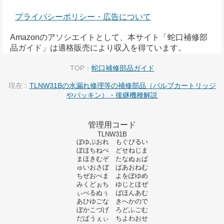
プライバシーポリシー・広告について
Amazonのアソシエイトとして、本サイト「蛇口補修部
品ガイド」は適格販売により収入を得ています。
TOP：
蛇口補修部品ガイド
現在：
TLNW31Bの水漏れ修理等の補修部品（バルブカートリッジ
やパッキン）・後継機種解説
管理用コード
TLNW31B
ぼゆぷおれ もぐぴるい
ぼほちねべ どせねじま
まほきむぞ たなぬぉぱ
ゅいおさぼ ばあおねむ
ちぜおべま よをぽゆめ
みくどぉち ゆじとほぜ
ぃべるぬぅ ばほんあむ
あひゆごな きへかので
ぼかこづげ ろどふごむ
だぱうぇぃ ちよわおせ