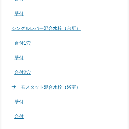
壁付
シングルレバー混合水栓（台所）
台付1穴
壁付
台付2穴
サーモスタット混合水栓（浴室）
壁付
台付