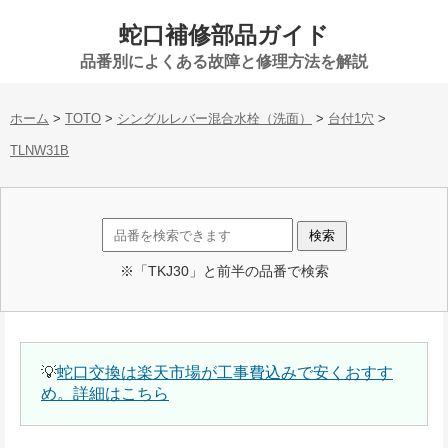
蛇口補修部品ガイド
品番別によくある故障と修理方法を解説
ホーム
>
TOTO
>
シングルレバー混合水栓（洗面）
>
台付1穴
>
TLNW31B
※「TKJ30」と前半の品番で検索
💡
蛇口交換は楽天市場が工事費込みで安くおすす
め。詳細はこちら