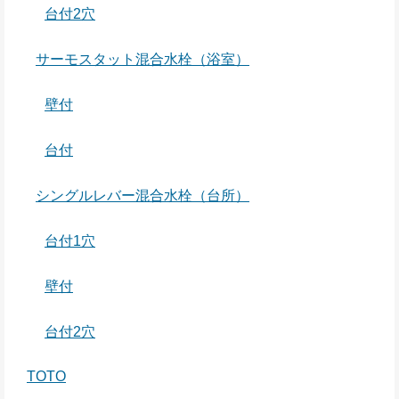
台付2穴
サーモスタット混合水栓（浴室）
壁付
台付
シングルレバー混合水栓（台所）
台付1穴
壁付
台付2穴
TOTO