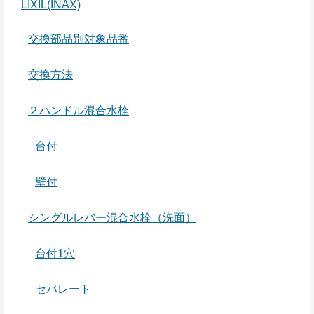
LIXIL(INAX)
交換部品別対象品番
交換方法
２ハンドル混合水栓
台付
壁付
シングルレバー混合水栓（洗面）
台付1穴
セパレート