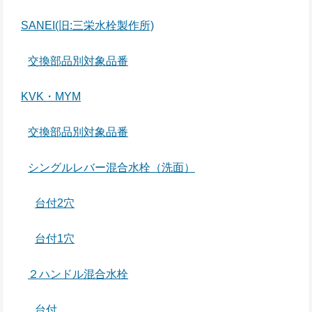
SANEI(旧:三栄水栓製作所)
交換部品別対象品番
KVK・MYM
交換部品別対象品番
シングルレバー混合水栓（洗面）
台付2穴
台付1穴
２ハンドル混合水栓
台付