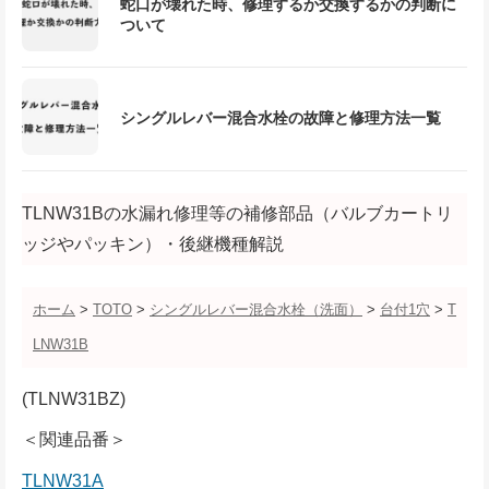
蛇口が壊れた時、修理するか交換するかの判断に
ついて
シングルレバー混合水栓の故障と修理方法一覧
TLNW31Bの水漏れ修理等の補修部品（バルブカートリ
ッジやパッキン）・後継機種解説
ホーム
>
TOTO
>
シングルレバー混合水栓（洗面）
>
台付1穴
>
T
LNW31B
(TLNW31BZ)
＜関連品番＞
TLNW31A