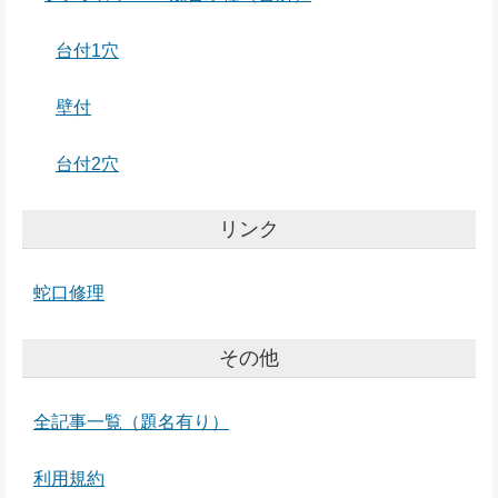
台付1穴
壁付
台付2穴
リンク
蛇口修理
その他
全記事一覧（題名有り）
利用規約