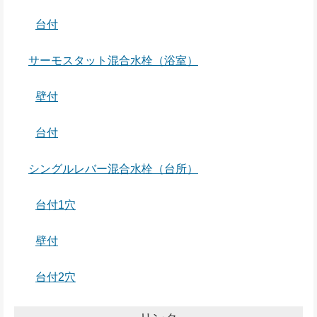
台付
サーモスタット混合水栓（浴室）
壁付
台付
シングルレバー混合水栓（台所）
台付1穴
壁付
台付2穴