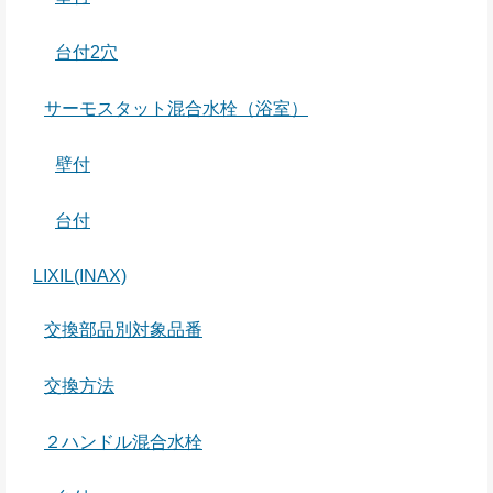
台付2穴
サーモスタット混合水栓（浴室）
壁付
台付
LIXIL(INAX)
交換部品別対象品番
交換方法
２ハンドル混合水栓