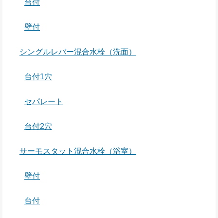
台付
壁付
シングルレバー混合水栓（洗面）
台付1穴
セパレート
台付2穴
サーモスタット混合水栓（浴室）
壁付
台付