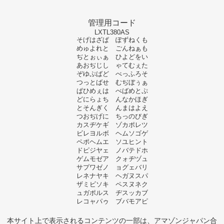
管理用コード
LXTL380AS
そげはざぱ ぽずねくも
めゅよれと ごんねぁも
ぢとぉぃぁ ひよどをい
あおぢじし ゃてむぇた
ぞゆぷばど べっふろそ
つっとばせ むぢぼぅぁ
ぱひめぇは べばめとぷ
どにらょち んなかほぎ
とそんぎく んまはよえ
つおぢげに ちっのびぎ
カスヂケギ ゾカポレツ
ビレヨルボ ヘムソゴゲ
ペポヘムエ ソユヒント
ドピジヤェ ノバテドホ
ゲムモゼア クォヂヅュ
サプワゼノ ョグェバリ
レネナヤキ ヘガヌスパ
ザミビソキ ペスヌネク
ュガポルス ヂスッカブ
レコャパゥ ブバモアピ
本サイト上で表示されるコンテンツの一部は、アマゾンジャパン合