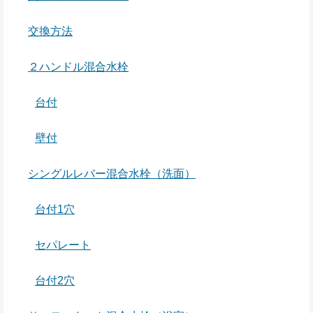
交換方法
２ハンドル混合水栓
台付
壁付
シングルレバー混合水栓（洗面）
台付1穴
セパレート
台付2穴