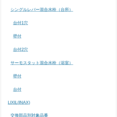
シングルレバー混合水栓（台所）
台付1穴
壁付
台付2穴
サーモスタット混合水栓（浴室）
壁付
台付
LIXIL(INAX)
交換部品別対象品番