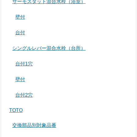
サーモスタット混合水栓（浴室）
壁付
台付
シングルレバー混合水栓（台所）
台付1穴
壁付
台付2穴
TOTO
交換部品別対象品番