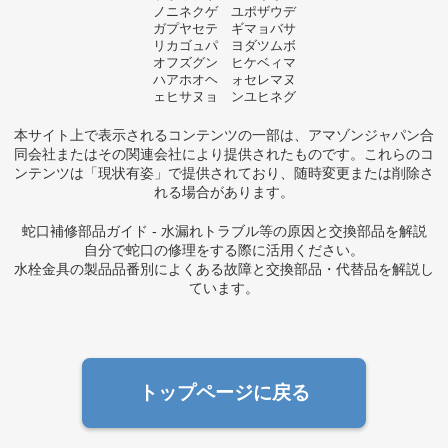
ノニネクゲ ユポザウデ
ガプヤセテ ギマョバサ
リカゴュパ ヨダツムボ
オフズグン ヒケベィマ
ハアホオヘ ォセレマヌ
ェヒサヌョ ンユヒネグ
本サイト上で表示されるコンテンツの一部は、アマゾンジャパン合
同会社またはその関連会社により提供されたものです。これらのコ
ンテンツは「現状有姿」で提供されており、随時変更または削除さ
れる場合があります。
蛇口補修部品ガイド - 水漏れトラブル等の原因と交換部品を解説
自分で蛇口の修理をする際に活用ください。
水栓金具の製品品番別によくある故障と交換部品・代替品を解説し
ています。
トップページに戻る