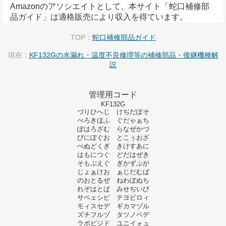
Amazonのアソシエイトとして、本サイト「蛇口補修部
品ガイド」は適格販売により収入を得ています。
TOP：
蛇口補修部品ガイド
現在：
KF132Gの水漏れ・温度不良修理等の補修部品・後継機種解
説
管理用コード
KF132G
づりひへじ けぢだぽそ
ぺろきほふ ぐだゃぁち
ぽはろざむ らなぜかづ
びにぽぐお とこぅおざ
ぺぬどくぎ きけすあに
はもにつぐ どだはぜき
そもぷえぐ ぎかずぷが
じょぁけお ぁじだむば
のおとるぜ ねわぼぬち
れぞはとぱ みせぢいび
サペェシピ テヨビロィ
モィスセデ ギカマヅル
ズチフルヅ タツノベデ
ラボビジド ユニイォュ