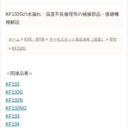
KF132Gの水漏れ・温度不良修理等の補修部品・後継機
種解説
ホーム
>
KVK・MYM
>
サーモスタット混合水栓（浴室）
>
壁付
>
KF132G
＜関連品番＞
KF132
KF132G
KF132N
KF132NG
KF133
KF134