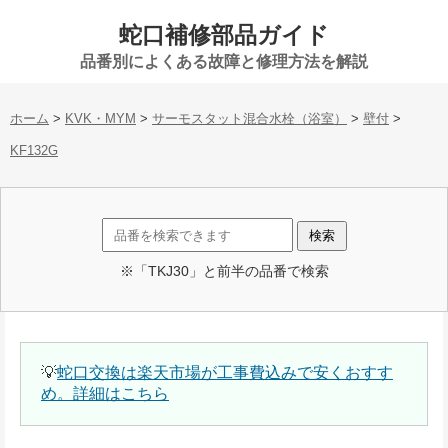
蛇口補修部品ガイド
品番別によくある故障と修理方法を解説
ホーム
>
KVK・MYM
>
サーモスタット混合水栓（浴室）
>
壁付
>
KF132G
※「TKJ30」と前半の品番で検索
💡
蛇口交換は楽天市場が工事費込みで安くおすす
め。詳細はこちら