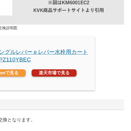
・交換説明図
 シングルレバーｅレバー水栓用カート
PZ110YBEC
zonで見る
楽天市場で見る
の交換となります。