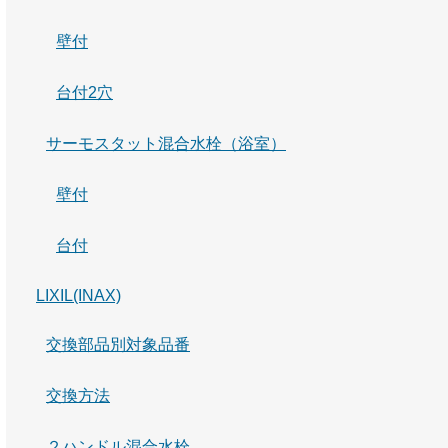
壁付
台付2穴
サーモスタット混合水栓（浴室）
壁付
台付
LIXIL(INAX)
交換部品別対象品番
交換方法
２ハンドル混合水栓