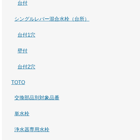
台付
シングルレバー混合水栓（台所）
台付1穴
壁付
台付2穴
TOTO
交換部品別対象品番
単水栓
浄水器専用水栓