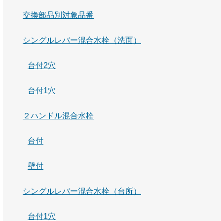
交換部品別対象品番
シングルレバー混合水栓（洗面）
台付2穴
台付1穴
２ハンドル混合水栓
台付
壁付
シングルレバー混合水栓（台所）
台付1穴