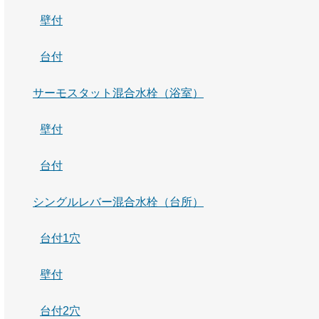
壁付
台付
サーモスタット混合水栓（浴室）
壁付
台付
シングルレバー混合水栓（台所）
台付1穴
壁付
台付2穴