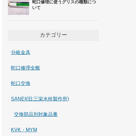
蛇口修理に使うグリスの種類につ
いて
カテゴリー
分岐金具
蛇口修理全般
蛇口交換
SANEI(旧:三栄水栓製作所)
交換部品別対象品番
KVK・MYM