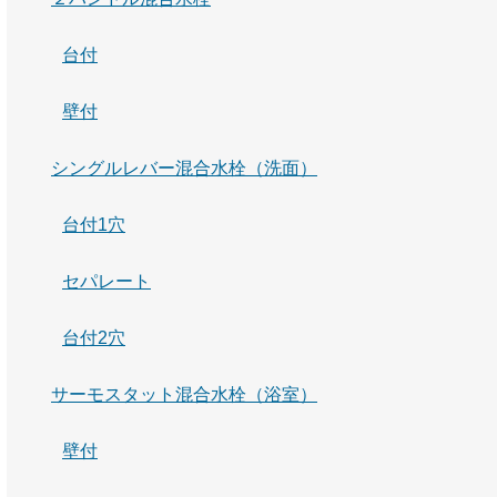
台付
壁付
シングルレバー混合水栓（洗面）
台付1穴
セパレート
台付2穴
サーモスタット混合水栓（浴室）
壁付