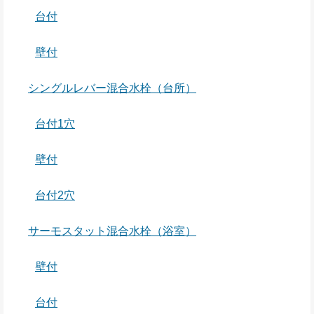
台付
壁付
シングルレバー混合水栓（台所）
台付1穴
壁付
台付2穴
サーモスタット混合水栓（浴室）
壁付
台付