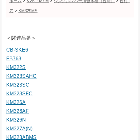
ホーム
>
KVK・MYM
>
シングルレバー混合水栓（台所）
>
台付1
穴
>
KM329MS
＜関連品番＞
CB-SKE6
FB763
KM322S
KM323SAHC
KM323SC
KM323SFC
KM326A
KM326AF
KM326N
KM327A(N)
KM328ABMS