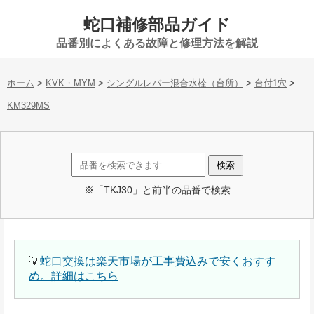
蛇口補修部品ガイド
品番別によくある故障と修理方法を解説
ホーム
>
KVK・MYM
>
シングルレバー混合水栓（台所）
>
台付1穴
>
KM329MS
※「TKJ30」と前半の品番で検索
💡
蛇口交換は楽天市場が工事費込みで安くおすす
め。詳細はこちら