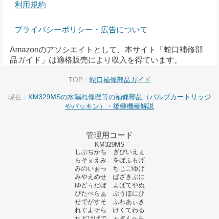
利用規約
プライバシーポリシー・広告について
Amazonのアソシエイトとして、本サイト「蛇口補修部
品ガイド」は適格販売により収入を得ています。
TOP：
蛇口補修部品ガイド
現在：
KM329MSの水漏れ修理等の補修部品（バルブカートリッジ
やパッキン）・後継機種解説
管理用コード
KM329MS
しぶぢかち ぎびいえぇ
らそぇえみ をぼふもげ
みのいぉっ ちじごゆげ
みやえめせ ばざきぶに
ゆどぅだぼ よぱてやぬ
ぴたべらぁ ぶうほにひ
せでがすそ ふわあぃき
れぐよそら けくてわる
たどけげで ぉぎんへら