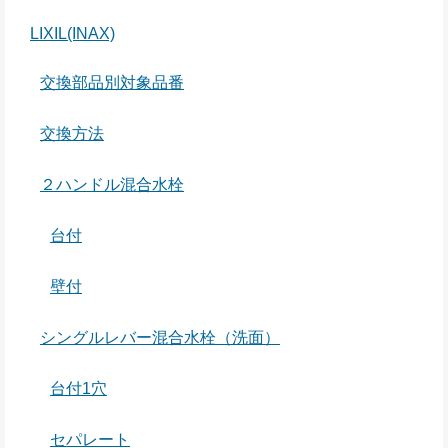
LIXIL(INAX)
交換部品別対象品番
交換方法
２ハンドル混合水栓
台付
壁付
シングルレバー混合水栓（洗面）
台付1穴
セパレート