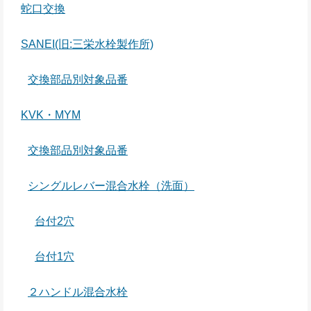
蛇口交換
SANEI(旧:三栄水栓製作所)
交換部品別対象品番
KVK・MYM
交換部品別対象品番
シングルレバー混合水栓（洗面）
台付2穴
台付1穴
２ハンドル混合水栓