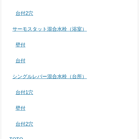
台付2穴
サーモスタット混合水栓（浴室）
壁付
台付
シングルレバー混合水栓（台所）
台付1穴
壁付
台付2穴