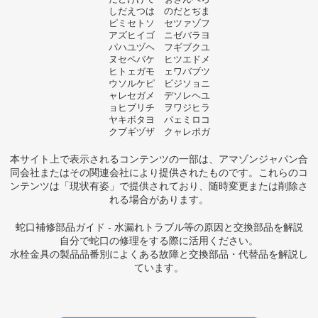
しだえつは のだとぢま
ピミセトソ セツァゾフ
アズヒイゴ ニゼバラヨ
パハユヅヘ フギブクユ
ヌセペバケ ヒツエドメ
ヒトェガモ ェワバブツ
ウソルケピ ビジソョニ
ャレセガメ デソレヘユ
ョヒブリチ ヲワジヒラ
ヤキボタヨ パェミロコ
クブギヅザ クャレポガ
本サイト上で表示されるコンテンツの一部は、アマゾンジャパン合
同会社またはその関連会社により提供されたものです。これらのコ
ンテンツは「現状有姿」で提供されており、随時変更または削除さ
れる場合があります。
蛇口補修部品ガイド - 水漏れトラブル等の原因と交換部品を解説
自分で蛇口の修理をする際に活用ください。
水栓金具の製品品番別によくある故障と交換部品・代替品を解説し
ています。