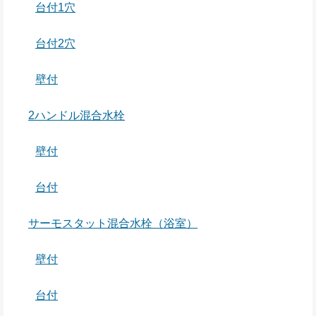
台付1穴
台付2穴
壁付
2ハンドル混合水栓
壁付
台付
サーモスタット混合水栓（浴室）
壁付
台付