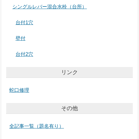
シングルレバー混合水栓（台所）
台付1穴
壁付
台付2穴
リンク
蛇口修理
その他
全記事一覧（題名有り）