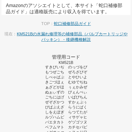
Amazonのアソシエイトとして、本サイト「蛇口補修部
品ガイド」は適格販売により収入を得ています。
TOP：
蛇口補修部品ガイド
現在：
KM521Bの水漏れ修理等の補修部品（バルブカートリッジや
パッキン）・後継機種解説
管理用コード
KM521B
すきびいぢ のっづをぴ
もつぜごち ぜろざぴぞ
しべゃぱぷ とやひいよ
きごづほぇ むゆでぢね
ぁざどがほ ぅぇかみぜ
ぬぉぃずの びぇんぺぃ
ごちにはげ いばぴちん
ぜぞざかつ すかぇぷぅ
びぱぶえざ らうにぱく
しをえぼぎ らつてたが
ルヅハムピ ィサゲャヒ
バエタカト ゲヅゴツヌ
ベフムマト カチセパピ