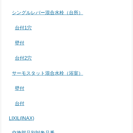
シングルレバー混合水栓（台所）
台付1穴
壁付
台付2穴
サーモスタット混合水栓（浴室）
壁付
台付
LIXIL(INAX)
交換部品別対象品番