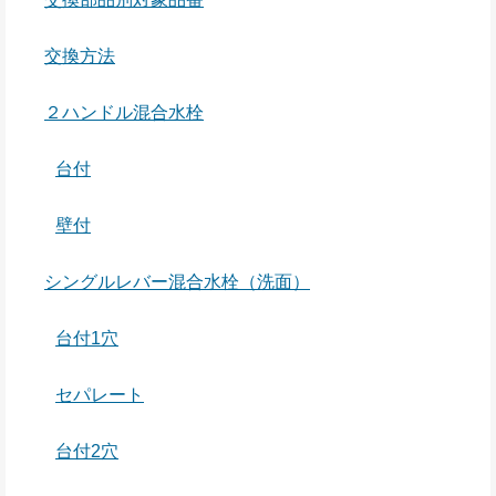
交換方法
２ハンドル混合水栓
台付
壁付
シングルレバー混合水栓（洗面）
台付1穴
セパレート
台付2穴