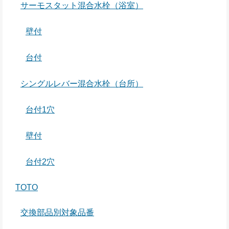
サーモスタット混合水栓（浴室）
壁付
台付
シングルレバー混合水栓（台所）
台付1穴
壁付
台付2穴
TOTO
交換部品別対象品番