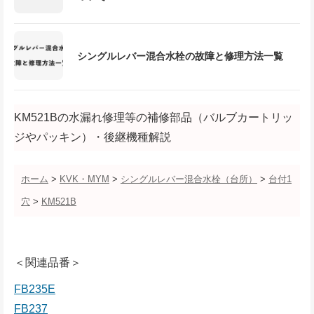
シングルレバー混合水栓の故障と修理方法一覧
KM521Bの水漏れ修理等の補修部品（バルブカートリッ
ジやパッキン）・後継機種解説
ホーム
>
KVK・MYM
>
シングルレバー混合水栓（台所）
>
台付1
穴
>
KM521B
＜関連品番＞
FB235E
FB237