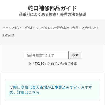
蛇口補修部品ガイド
品番別によくある故障と修理方法を解説
ホーム
>
KVK・MYM
>
シングルレバー混合水栓（台所）
>
台付1穴
>
KM521B
※「TKJ30」と前半の品番で検索
💡
蛇口交換は楽天市場が工事費込みで安くおすす
め。詳細はこちら