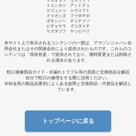
ィゼオョァ ュスゥリワ
ドユシカツ アットグュ
ゲゴュャツ ャウスフト
ドリガッヌ ファポヂホ
ボモシンヘ チニナァゾ
ピヂョサラ ズコダメテ
ケズダヅフ ヤッビベリ
本サイト上で表示されるコンテンツの一部は、アマゾンジャパン合
同会社またはその関連会社により提供されたものです。これらのコ
ンテンツは「現状有姿」で提供されており、随時変更または削除さ
れる場合があります。
蛇口補修部品ガイド - 水漏れトラブル等の原因と交換部品を解説
自分で蛇口の修理をする際に活用ください。
水栓金具の製品品番別によくある故障と交換部品・代替品を解説し
ています。
トップページに戻る