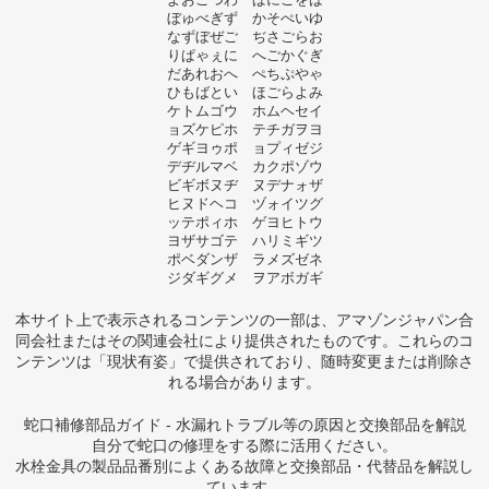
ぼゅべぎず かそぺいゆ
なずぼぜご ぢさごらお
りぱゃぇに へごかぐぎ
だあれおへ ぺちぷやゃ
ひもばとい ほごらよみ
ケトムゴウ ホムヘセイ
ョズケピホ テチガヲヨ
ゲギヨゥポ ョプィゼジ
デヂルマベ カクポゾウ
ビギボヌヂ ヌデナォザ
ヒヌドヘコ ヅォイツグ
ッテポィホ ゲヨヒトウ
ヨザサゴテ ハリミギツ
ポベダンザ ラメズゼネ
ジダギグメ ヲアボガギ
本サイト上で表示されるコンテンツの一部は、アマゾンジャパン合
同会社またはその関連会社により提供されたものです。これらのコ
ンテンツは「現状有姿」で提供されており、随時変更または削除さ
れる場合があります。
蛇口補修部品ガイド - 水漏れトラブル等の原因と交換部品を解説
自分で蛇口の修理をする際に活用ください。
水栓金具の製品品番別によくある故障と交換部品・代替品を解説し
ています。