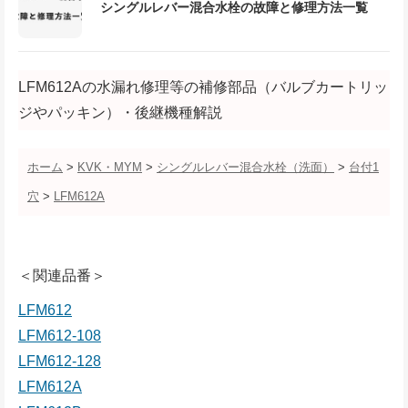
シングルレバー混合水栓の故障と修理方法一覧
LFM612Aの水漏れ修理等の補修部品（バルブカートリッ
ジやパッキン）・後継機種解説
ホーム
>
KVK・MYM
>
シングルレバー混合水栓（洗面）
>
台付1
穴
>
LFM612A
＜関連品番＞
LFM612
LFM612-108
LFM612-128
LFM612A