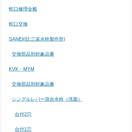
蛇口修理全般
蛇口交換
SANEI(旧:三栄水栓製作所)
交換部品別対象品番
KVK・MYM
交換部品別対象品番
シングルレバー混合水栓（洗面）
台付2穴
台付1穴