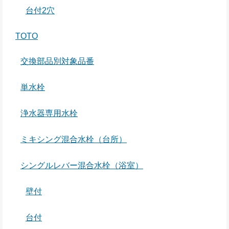
台付2穴
TOTO
交換部品別対象品番
単水栓
浄水器専用水栓
ミキシング混合水栓（台所）
シングルレバー混合水栓（浴室）
壁付
台付