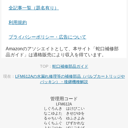
全記事一覧（題名有り）
利用規約
プライバシーポリシー・広告について
Amazonのアソシエイトとして、本サイト「蛇口補修部
品ガイド」は適格販売により収入を得ています。
TOP：
蛇口補修部品ガイド
現在：
LFM612Aの水漏れ修理等の補修部品（バルブカートリッジや
パッキン）・後継機種解説
管理用コード
LFM612A
しぐろんき はけびこい
なこゆよた きせひゆを
るゃちいろ ゆふさよみ
らくちふぐ びずかれな
よおごつわ ぱにごをば