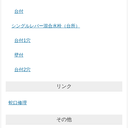
台付
シングルレバー混合水栓（台所）
台付1穴
壁付
台付2穴
リンク
蛇口修理
その他