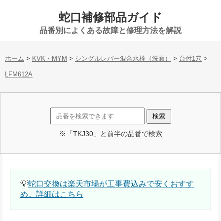
蛇口補修部品ガイド
品番別によくある故障と修理方法を解説
ホーム
>
KVK・MYM
>
シングルレバー混合水栓（洗面）
>
台付1穴
>
LFM612A
※「TKJ30」と前半の品番で検索
💡
蛇口交換は楽天市場が工事費込みで安くおすす
め。詳細はこちら