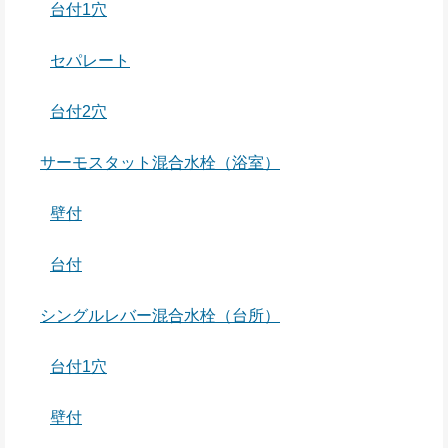
台付1穴
セパレート
台付2穴
サーモスタット混合水栓（浴室）
壁付
台付
シングルレバー混合水栓（台所）
台付1穴
壁付