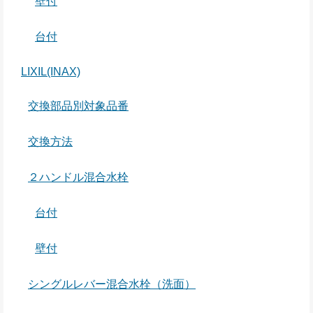
壁付
台付
LIXIL(INAX)
交換部品別対象品番
交換方法
２ハンドル混合水栓
台付
壁付
シングルレバー混合水栓（洗面）