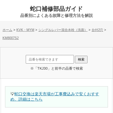
蛇口補修部品ガイド
品番別によくある故障と修理方法を解説
ホーム
>
KVK・MYM
>
シングルレバー混合水栓（洗面）
>
台付2穴
>
KM8007S2
※「TKJ30」と前半の品番で検索
💡
蛇口交換は楽天市場が工事費込みで安くおすす
め。詳細はこちら