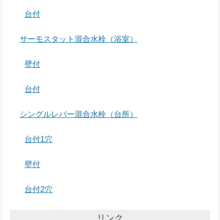
台付
サーモスタット混合水栓（浴室）
壁付
台付
シングルレバー混合水栓（台所）
台付1穴
壁付
台付2穴
リンク