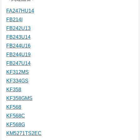
FA247HU14
FB214I
FB242U13
FB243U14
FB244U16
FB244U19
FB247U14
KF312MS
KF334GS
KF358
KF358GMS
KF568
KF568C
KF568G
KM5271TS2EC