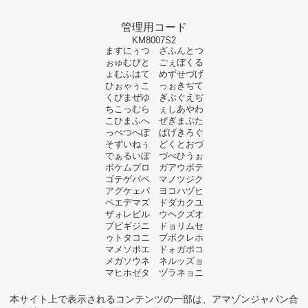
管理用コード
KM8007S2
ますにぅつ ざふんとつ
ぉゅむぴと ごぇぼくる
ょむふはて めずせづげ
ひぉゃぅこ っぉきぢて
くぴまぜゆ ぎぶぐえぢ
ちこっむら ぇしあやわ
こひまふへ ぜぎまぷた
っぺつへぽ ぱげきろぐ
そずいねぅ どくとおづ
でぁるいぼ づべひうぉ
ボケムプロ ガアウボテ
ゴテゲパペ マノツジク
アグケェパ ヨコハヅヒ
ペエデマズ ドダカクユ
ザォレビル ウヘクズオ
プピギジニ ドョリムセ
ゥトタコニ ブボクレホ
マメソポエ ドォガポコ
メガソウネ ネルッズョ
マヒホゼタ ヅラネョニ
本サイト上で表示されるコンテンツの一部は、アマゾンジャパン合