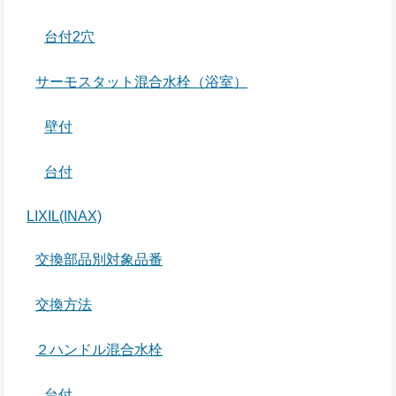
台付2穴
サーモスタット混合水栓（浴室）
壁付
台付
LIXIL(INAX)
交換部品別対象品番
交換方法
２ハンドル混合水栓
台付