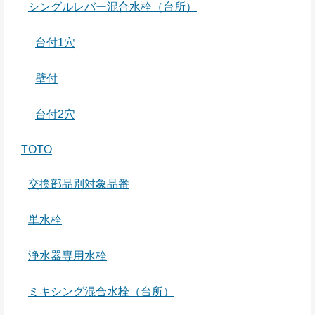
シングルレバー混合水栓（台所）
台付1穴
壁付
台付2穴
TOTO
交換部品別対象品番
単水栓
浄水器専用水栓
ミキシング混合水栓（台所）